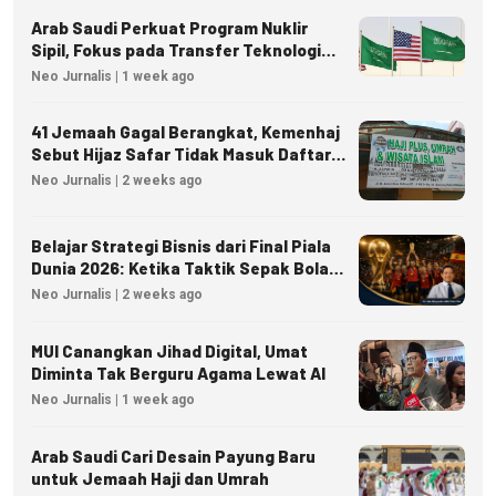
Arab Saudi Perkuat Program Nuklir
Sipil, Fokus pada Transfer Teknologi
dan Kedaulatan Energi
Neo Jurnalis | 1 week ago
41 Jemaah Gagal Berangkat, Kemenhaj
Sebut Hijaz Safar Tidak Masuk Daftar
Resmi PPIU
Neo Jurnalis | 2 weeks ago
Belajar Strategi Bisnis dari Final Piala
Dunia 2026: Ketika Taktik Sepak Bola
Menjadi Inspirasi Kesuksesan Bisnis
Neo Jurnalis | 2 weeks ago
MUI Canangkan Jihad Digital, Umat
Diminta Tak Berguru Agama Lewat AI
Neo Jurnalis | 1 week ago
Arab Saudi Cari Desain Payung Baru
untuk Jemaah Haji dan Umrah