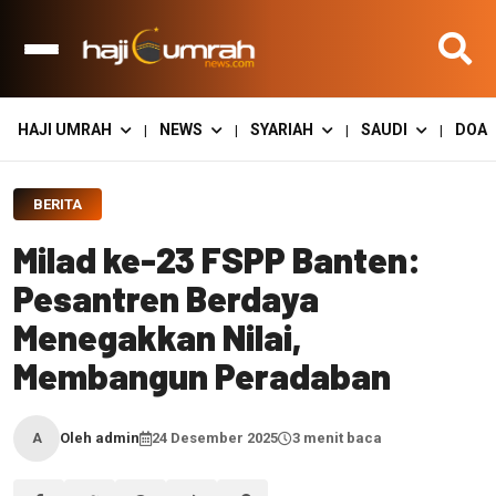
HAJI UMRAH
NEWS
SYARIAH
SAUDI
DOA
|
|
|
|
BERITA
Milad ke-23 FSPP Banten:
Pesantren Berdaya
Menegakkan Nilai,
Membangun Peradaban
Oleh admin
24 Desember 2025
3 menit baca
A