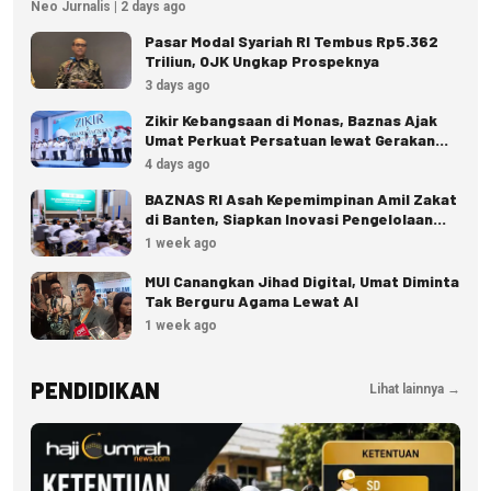
Neo Jurnalis | 2 days ago
Pasar Modal Syariah RI Tembus Rp5.362
Triliun, OJK Ungkap Prospeknya
3 days ago
Zikir Kebangsaan di Monas, Baznas Ajak
Umat Perkuat Persatuan lewat Gerakan
Zakat
4 days ago
BAZNAS RI Asah Kepemimpinan Amil Zakat
di Banten, Siapkan Inovasi Pengelolaan
Zakat
1 week ago
MUI Canangkan Jihad Digital, Umat Diminta
Tak Berguru Agama Lewat AI
1 week ago
PENDIDIKAN
Lihat lainnya →