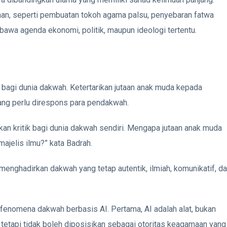
aan, seperti pembuatan tokoh agama palsu, penyebaran fatwa
bawa agenda ekonomi, politik, maupun ideologi tertentu.
k bagi dunia dakwah. Ketertarikan jutaan anak muda kepada
ang perlu direspons para pendakwah.
pakan kritik bagi dunia dakwah sendiri. Mengapa jutaan anak muda
ajelis ilmu?” kata Badrah.
 menghadirkan dakwah yang tetap autentik, ilmiah, komunikatif, d
enomena dakwah berbasis AI. Pertama, AI adalah alat, bukan
etapi tidak boleh diposisikan sebagai otoritas keagamaan yang