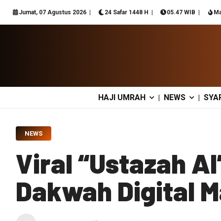
Jumat, 07 Agustus 2026
24 Safar 1448 H
05.47 WIB
Ma
HAJI UMRAH
NEWS
SYA
|
|
NEWS
Viral “Ustazah AI
Dakwah Digital 