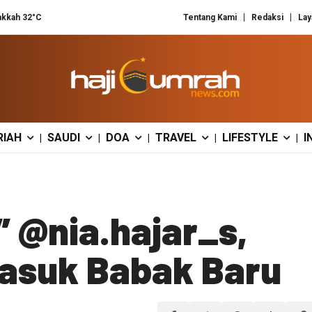
kkah 32°C
Tentang Kami
Redaksi
Lay
RIAH
SAUDI
DOA
TRAVEL
LIFESTYLE
I
|
|
|
|
|
” @nia.hajar_s,
Masuk Babak Baru