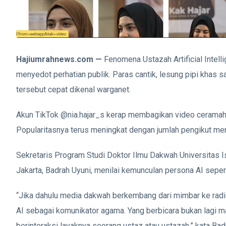
Hajiumrahnews.com —
Fenomena Ustazah Artificial Intelli
menyedot perhatian publik. Paras cantik, lesung pipi khas s
tersebut cepat dikenal warganet.
Akun TikTok @nia.hajar_s kerap membagikan video ceramah 
Popularitasnya terus meningkat dengan jumlah pengikut menc
Sekretaris Program Studi Doktor Ilmu Dakwah Universitas 
Jakarta, Badrah Uyuni, menilai kemunculan persona AI seper
“Jika dahulu media dakwah berkembang dari mimbar ke radio,
AI sebagai komunikator agama. Yang berbicara bukan lagi man
berinteraksi layaknya seorang ustaz atau ustazah,” kata Ba