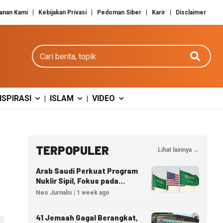
anan Kami
Kebijakan Privasi
Pedoman Siber
Karir
Disclaimer
Cari berita
NSPIRASI
ISLAM
VIDEO
|
|
TERPOPULER
Lihat lainnya →
Arab Saudi Perkuat Program
Nuklir Sipil, Fokus pada
Transfer Teknologi dan
Neo Jurnalis | 1 week ago
Kedaulatan Energi
41 Jemaah Gagal Berangkat,