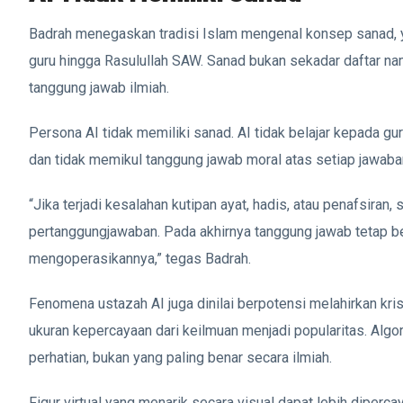
Badrah menegaskan tradisi Islam mengenal konsep sanad, y
guru hingga Rasulullah SAW. Sanad bukan sekadar daftar na
tanggung jawab ilmiah.
Persona AI tidak memiliki sanad. AI tidak belajar kepada gu
dan tidak memikul tanggung jawab moral atas setiap jawaba
“Jika terjadi kesalahan kutipan ayat, hadis, atau penafsiran
pertanggungjawaban. Pada akhirnya tanggung jawab tetap b
mengoperasikannya,” tegas Badrah.
Fenomena ustazah AI juga dinilai berpotensi melahirkan kris
ukuran kepercayaan dari keilmuan menjadi popularitas. Al
perhatian, bukan yang paling benar secara ilmiah.
Figur virtual yang menarik secara visual dapat lebih diperc