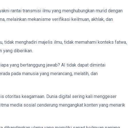
akni rantai transmisi ilmu yang menghubungkan murid dengan
ma, melainkan mekanisme verifikasi keilmuan, akhlak, dan
ru, tidak menghadiri majelis ilmu, tidak memahami konteks fatwa,
n yang diberikan.
, siapa yang bertanggung jawab? AI tidak dapat dimintai
erada pada manusia yang merancang, melatih, dan
is otoritas keagamaan. Dunia digital sering kali menggeser
goritma media sosial cenderung mengangkat konten yang menarik
aya dibandingkan ulama yang memiliki sanad keilmuan panjang.