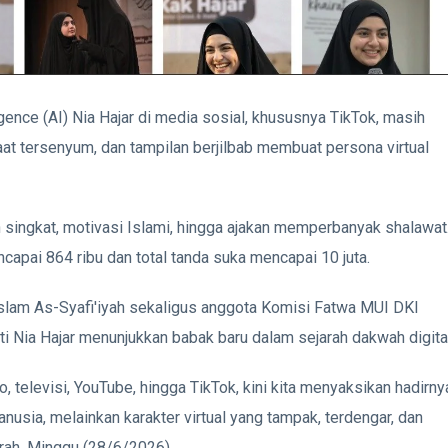
gence (AI) Nia Hajar di media sosial, khususnya TikTok, masih
aat tersenyum, dan tampilan berjilbab membuat persona virtual
singkat, motivasi Islami, hingga ajakan memperbanyak shalawat
apai 864 ribu dan total tanda suka mencapai 10 juta.
Islam As-Syafi'iyah sekaligus anggota Komisi Fatwa MUI DKI
ti Nia Hajar menunjukkan babak baru dalam sejarah dakwah digital
 televisi, YouTube, hingga TikTok, kini kita menyaksikan hadirny
usia, melainkan karakter virtual yang tampak, terdengar, dan
drah, Minggu (28/6/2026).