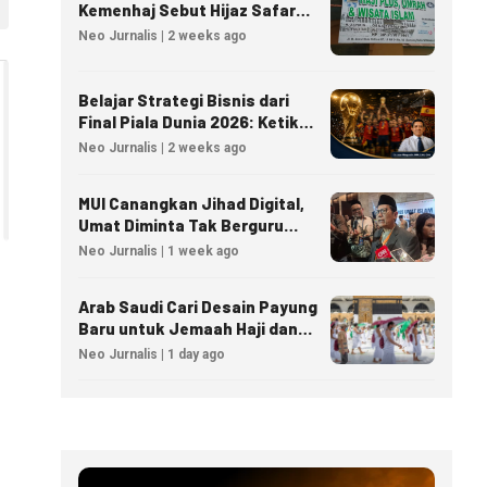
Kemenhaj Sebut Hijaz Safar
Tidak Masuk Daftar Resmi
Neo Jurnalis | 2 weeks ago
PPIU
Belajar Strategi Bisnis dari
Final Piala Dunia 2026: Ketika
Taktik Sepak Bola Menjadi
Neo Jurnalis | 2 weeks ago
Inspirasi Kesuksesan Bisnis
MUI Canangkan Jihad Digital,
Umat Diminta Tak Berguru
Agama Lewat AI
Neo Jurnalis | 1 week ago
Arab Saudi Cari Desain Payung
Baru untuk Jemaah Haji dan
Umrah
Neo Jurnalis | 1 day ago