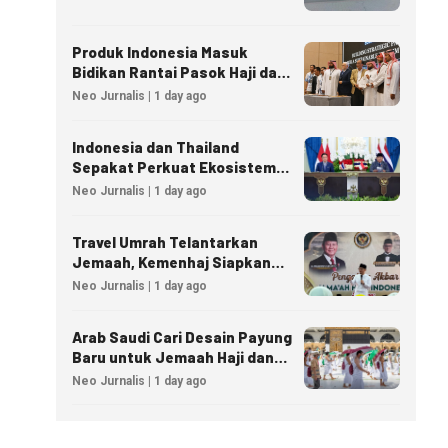
Produk Indonesia Masuk
Bidikan Rantai Pasok Haji dan
Umrah Arab Saudi
Neo Jurnalis | 1 day ago
Indonesia dan Thailand
Sepakat Perkuat Ekosistem
Industri Halal
Neo Jurnalis | 1 day ago
Travel Umrah Telantarkan
Jemaah, Kemenhaj Siapkan
Sanksi Penutupan Izin hingga
Neo Jurnalis | 1 day ago
Pidana
Arab Saudi Cari Desain Payung
Baru untuk Jemaah Haji dan
Umrah
Neo Jurnalis | 1 day ago