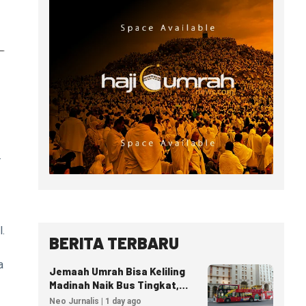
.
.
BERITA TERBARU
a
Jemaah Umrah Bisa Keliling
Madinah Naik Bus Tingkat,
Tiket Mulai 40 Riyal
Neo Jurnalis | 1 day ago