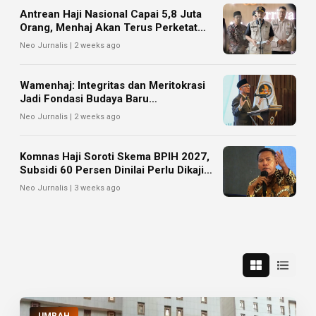
Antrean Haji Nasional Capai 5,8 Juta
Orang, Menhaj Akan Terus Perketat
Tata Kelola
Neo Jurnalis | 2 weeks ago
Wamenhaj: Integritas dan Meritokrasi
Jadi Fondasi Budaya Baru
Kementerian Haji dan Umrah
Neo Jurnalis | 2 weeks ago
Komnas Haji Soroti Skema BPIH 2027,
Subsidi 60 Persen Dinilai Perlu Dikaji
Matang
Neo Jurnalis | 3 weeks ago