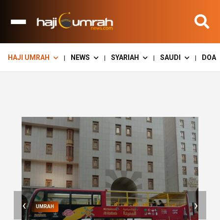
HAJI UMRAH
NEWS
SYARIAH
SAUDI
DOA
|
|
|
|
KEMENHAJ
‹
›
Travel Umrah Telantarkan