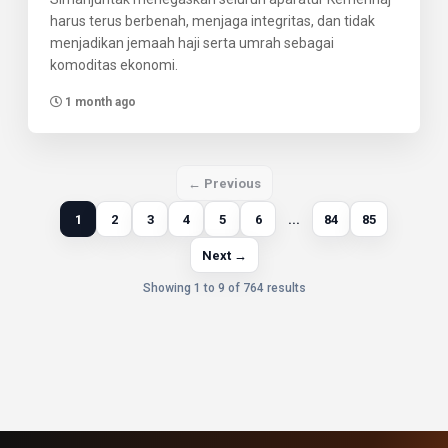
harus terus berbenah, menjaga integritas, dan tidak
menjadikan jemaah haji serta umrah sebagai
komoditas ekonomi.
1 month ago
← Previous
1
2
3
4
5
6
...
84
85
Next →
Showing 1 to 9 of 764 results