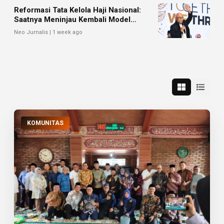
Reformasi Tata Kelola Haji Nasional:
Saatnya Meninjau Kembali Model
Pengelolaan Haji Reguler
Neo Jurnalis | 1 week ago
KOMUNITAS