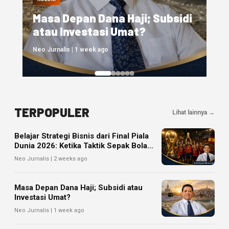
Nasional: Saatnya Meninjau
Kembali Model Pengelolaan
Haji Reguler
Neo Jurnalis | 1 week ago
TERPOPULER
Lihat lainnya →
Belajar Strategi Bisnis dari Final Piala
Dunia 2026: Ketika Taktik Sepak Bola
Menjadi Inspirasi Kesuksesan Bisnis
Neo Jurnalis | 2 weeks ago
Masa Depan Dana Haji; Subsidi atau
Investasi Umat?
Neo Jurnalis | 1 week ago