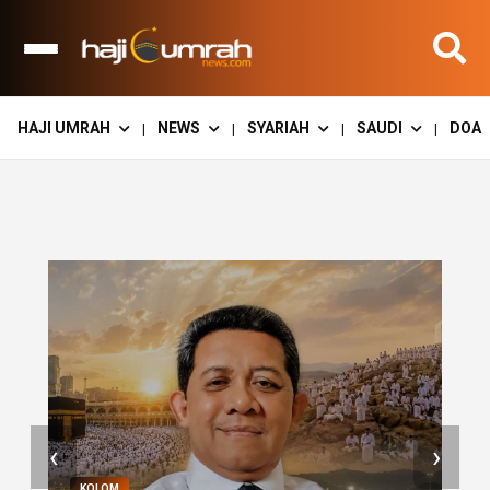
HAJI UMRAH
NEWS
SYARIAH
SAUDI
DOA
|
|
|
|
KOLOM
‹
›
Reformasi Tata Kelola Haji