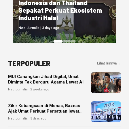
Pasar Modal Syariah RI Tembus
Rp5.362 Triliun, OJK Ungkap
Prospeknya
Neo Jurnalis | 4 days ago
TERPOPULER
Lihat lainnya →
MUI Canangkan Jihad Digital, Umat
Diminta Tak Berguru Agama Lewat AI
Neo Jurnalis | 2 weeks ago
Zikir Kebangsaan di Monas, Baznas
Ajak Umat Perkuat Persatuan lewat
Gerakan Zakat
Neo Jurnalis | 5 days ago