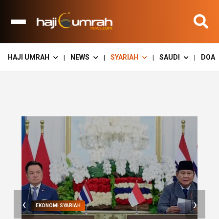
HAJI UMRAH
NEWS
SYARIAH
SAUDI
DOA
|
|
|
|
‹
›
EKONOMI SYARIAH