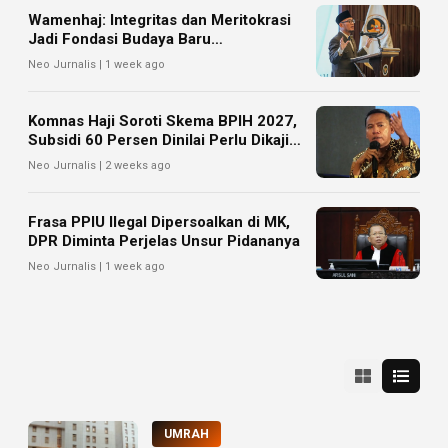
Wamenhaj: Integritas dan Meritokrasi
Jadi Fondasi Budaya Baru
Kementerian Haji dan Umrah
Neo Jurnalis | 1 week ago
Komnas Haji Soroti Skema BPIH 2027,
Subsidi 60 Persen Dinilai Perlu Dikaji
Matang
Neo Jurnalis | 2 weeks ago
Frasa PPIU Ilegal Dipersoalkan di MK,
DPR Diminta Perjelas Unsur Pidananya
Neo Jurnalis | 1 week ago
UMRAH