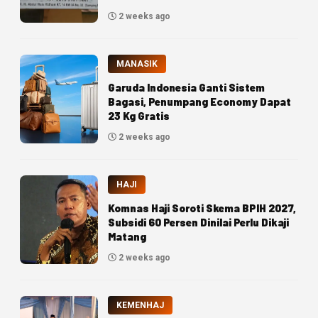
2 weeks ago
MANASIK
Garuda Indonesia Ganti Sistem
Bagasi, Penumpang Economy Dapat
23 Kg Gratis
2 weeks ago
HAJI
Komnas Haji Soroti Skema BPIH 2027,
Subsidi 60 Persen Dinilai Perlu Dikaji
Matang
2 weeks ago
KEMENHAJ