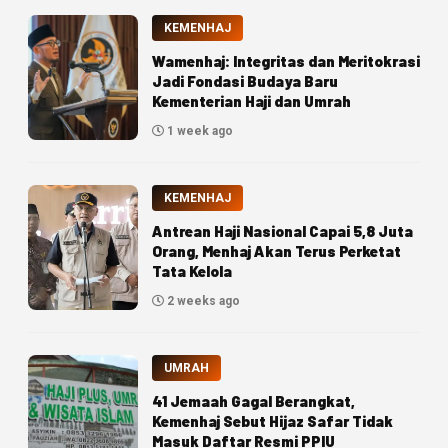
KEMENHAJ
Wamenhaj: Integritas dan Meritokrasi
Jadi Fondasi Budaya Baru
Kementerian Haji dan Umrah
1 week ago
KEMENHAJ
Antrean Haji Nasional Capai 5,8 Juta
Orang, Menhaj Akan Terus Perketat
Tata Kelola
2 weeks ago
UMRAH
41 Jemaah Gagal Berangkat,
Kemenhaj Sebut Hijaz Safar Tidak
Masuk Daftar Resmi PPIU