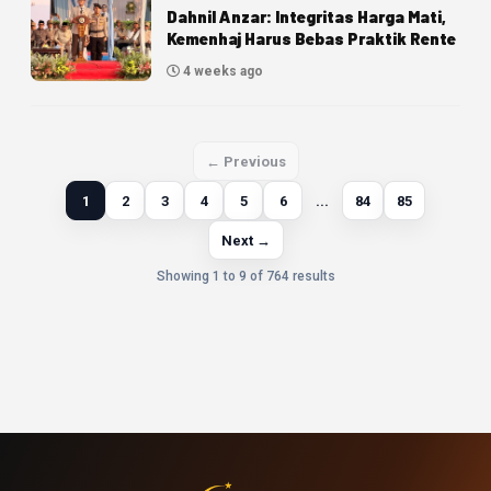
Dahnil Anzar: Integritas Harga Mati,
Kemenhaj Harus Bebas Praktik Rente
4 weeks ago
← Previous
1
2
3
4
5
6
...
84
85
Next →
Showing 1 to 9 of 764 results