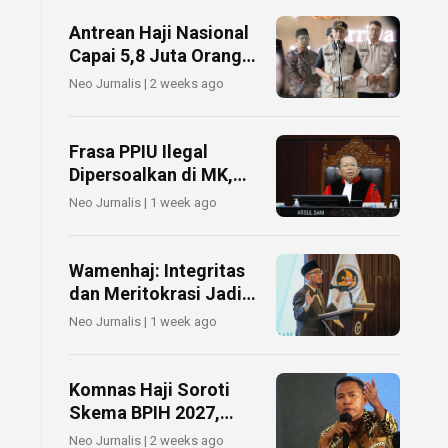
Resmi PPIU
Antrean Haji Nasional
Capai 5,8 Juta Orang,
Menhaj Akan Terus
Neo Jurnalis | 2 weeks ago
Perketat Tata Kelola
Frasa PPIU Ilegal
Dipersoalkan di MK,
DPR Diminta Perjelas
Neo Jurnalis | 1 week ago
Unsur Pidananya
Wamenhaj: Integritas
dan Meritokrasi Jadi
Fondasi Budaya Baru
Neo Jurnalis | 1 week ago
Kementerian Haji dan
Umrah
Komnas Haji Soroti
Skema BPIH 2027,
Subsidi 60 Persen
Neo Jurnalis | 2 weeks ago