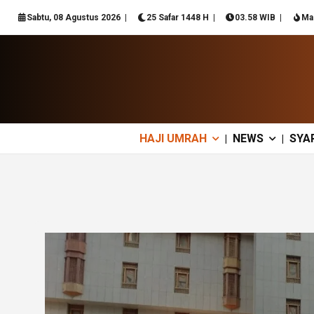
Sabtu, 08 Agustus 2026
25 Safar 1448 H
03.58 WIB
Ma
HAJI UMRAH
NEWS
SYA
|
|