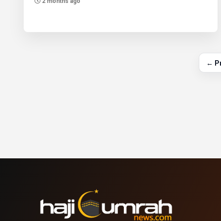
2 months ago
← P