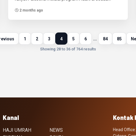
2 months ago
revious
1
2
3
4
5
6
...
84
85
Ne
Showing 28 to 36 of 764 results
Kanal
Kontak 
HAJI UMRAH
NEWS
Head Office: 