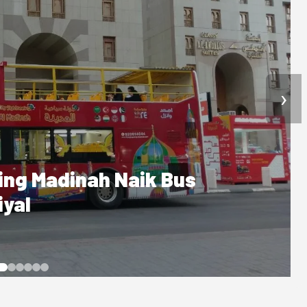
›
an Jemaah, Kemenhaj
n Izin hingga Pidana