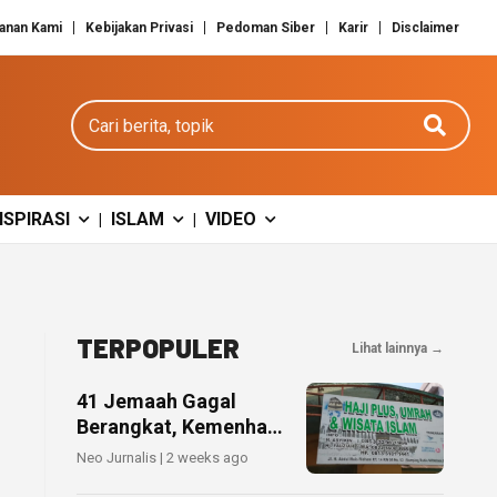
anan Kami
Kebijakan Privasi
Pedoman Siber
Karir
Disclaimer
Cari berita
NSPIRASI
ISLAM
VIDEO
|
|
TERPOPULER
Lihat lainnya →
41 Jemaah Gagal
Berangkat, Kemenhaj
Sebut Hijaz Safar
Neo Jurnalis | 2 weeks ago
Tidak Masuk Daftar