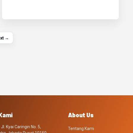
xt →
Kami
About Us
Jl. Kyai Caringin No. 5,
Tentang Kami