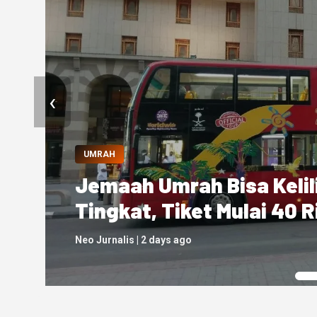
‹
KEMENHAJ
Travel Umrah Telantark
Siapkan Sanksi Penutupa
Neo Jurnalis | 2 days ago