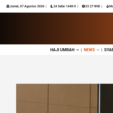
Jumat, 07 Agustus 2026
24 Safar 1448 H
23.27 WIB
Ma
HAJI UMRAH
NEWS
SYA
|
|