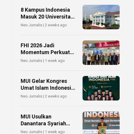
Arab Saudi
8 Kampus Indonesia
Masuk 20 Universitas
Islam Terbaik Dunia
Neo Jurnalis | 2 weeks ago
2026
FHI 2026 Jadi
Momentum Perkuat
Perdagangan
Neo Jurnalis | 1 week ago
Indonesia–Tunisia
MUI Gelar Kongres
Umat Islam Indonesia
VIII, Bahas Isu
Neo Jurnalis | 2 weeks ago
Strategis Kebangsaan
MUI Usulkan
Danantara Syariah
untuk Konsolidasikan
Neo Jurnalis | 1 week ago