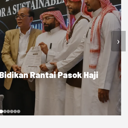
›
e Indonesia Capai 1,39
laysia Terbanyak