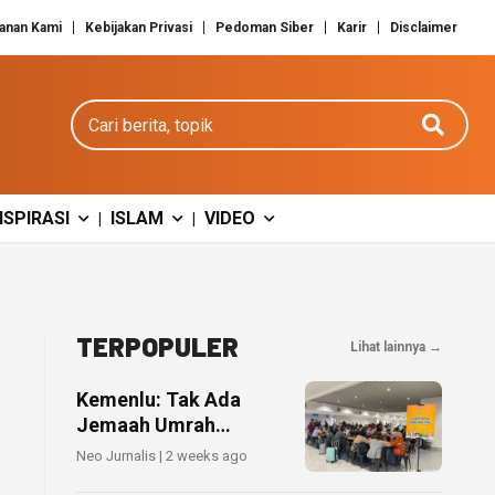
anan Kami
Kebijakan Privasi
Pedoman Siber
Karir
Disclaimer
Cari berita
NSPIRASI
ISLAM
VIDEO
|
|
TERPOPULER
Lihat lainnya →
Kemenlu: Tak Ada
Jemaah Umrah
Indonesia Terdampak
Neo Jurnalis | 2 weeks ago
Penutupan Bandara di