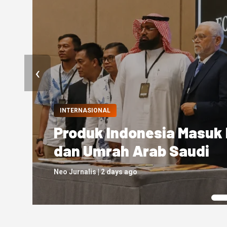
‹
NASIONAL
Wisatawan Mancanegara k
Juta pada Juni 2026, Ma
Neo Jurnalis | 4 days ago