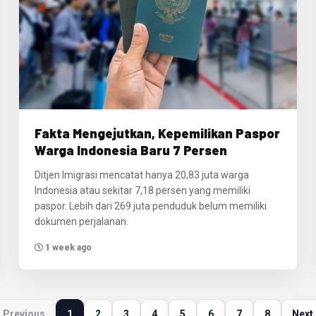
Fakta Mengejutkan, Kepemilikan Paspor
Warga Indonesia Baru 7 Persen
Ditjen Imigrasi mencatat hanya 20,83 juta warga
Indonesia atau sekitar 7,18 persen yang memiliki
paspor. Lebih dari 269 juta penduduk belum memiliki
dokumen perjalanan.
1 week ago
 Previous
1
2
3
4
5
6
7
8
Next