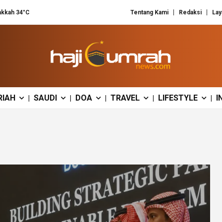
kkah 34°C
Tentang Kami
Redaksi
Lay
RIAH
SAUDI
DOA
TRAVEL
LIFESTYLE
I
|
|
|
|
|