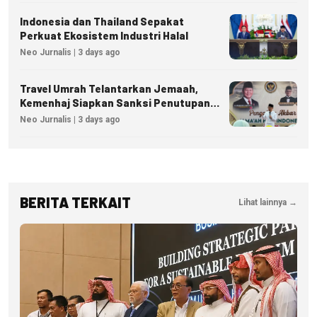
Indonesia dan Thailand Sepakat
Perkuat Ekosistem Industri Halal
Neo Jurnalis | 3 days ago
Travel Umrah Telantarkan Jemaah,
Kemenhaj Siapkan Sanksi Penutupan
Izin hingga Pidana
Neo Jurnalis | 3 days ago
BERITA TERKAIT
Lihat lainnya →