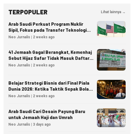
TERPOPULER
Lihat lainnya →
Arab Saudi Perkuat Program Nuklir
Sipil, Fokus pada Transfer Teknologi
dan Kedaulatan Energi
Neo Jurnalis | 2 weeks ago
41 Jemaah Gagal Berangkat, Kemenhaj
Sebut Hijaz Safar Tidak Masuk Daftar
Resmi PPIU
Neo Jurnalis | 2 weeks ago
Belajar Strategi Bisnis dari Final Piala
Dunia 2026: Ketika Taktik Sepak Bola
Menjadi Inspirasi Kesuksesan Bisnis
Neo Jurnalis | 2 weeks ago
Arab Saudi Cari Desain Payung Baru
untuk Jemaah Haji dan Umrah
Neo Jurnalis | 3 days ago