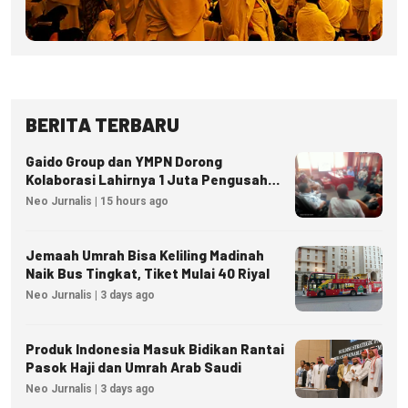
BERITA TERBARU
Gaido Group dan YMPN Dorong
Kolaborasi Lahirnya 1 Juta Pengusaha
Ekonomi Syariah
Neo Jurnalis | 15 hours ago
Jemaah Umrah Bisa Keliling Madinah
Naik Bus Tingkat, Tiket Mulai 40 Riyal
Neo Jurnalis | 3 days ago
Produk Indonesia Masuk Bidikan Rantai
Pasok Haji dan Umrah Arab Saudi
Neo Jurnalis | 3 days ago