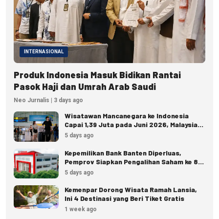
INTERNASIONAL
Produk Indonesia Masuk Bidikan Rantai
Pasok Haji dan Umrah Arab Saudi
Neo Jurnalis | 3 days ago
Wisatawan Mancanegara ke Indonesia
Capai 1,39 Juta pada Juni 2026, Malaysia
Terbanyak
5 days ago
Kepemilikan Bank Banten Diperluas,
Pemprov Siapkan Pengalihan Saham ke 8
Pemda
5 days ago
Kemenpar Dorong Wisata Ramah Lansia,
Ini 4 Destinasi yang Beri Tiket Gratis
1 week ago