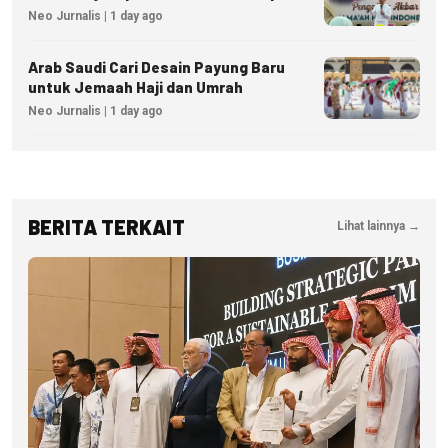
Izin hingga Pidana
Neo Jurnalis | 1 day ago
Arab Saudi Cari Desain Payung Baru
untuk Jemaah Haji dan Umrah
Neo Jurnalis | 1 day ago
BERITA TERKAIT
Lihat lainnya →