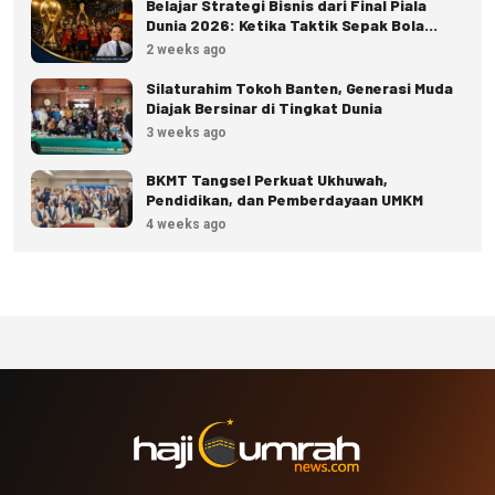
Belajar Strategi Bisnis dari Final Piala
Dunia 2026: Ketika Taktik Sepak Bola
Menjadi Inspirasi Kesuksesan Bisnis
2 weeks ago
Silaturahim Tokoh Banten, Generasi Muda
Diajak Bersinar di Tingkat Dunia
3 weeks ago
BKMT Tangsel Perkuat Ukhuwah,
Pendidikan, dan Pemberdayaan UMKM
4 weeks ago