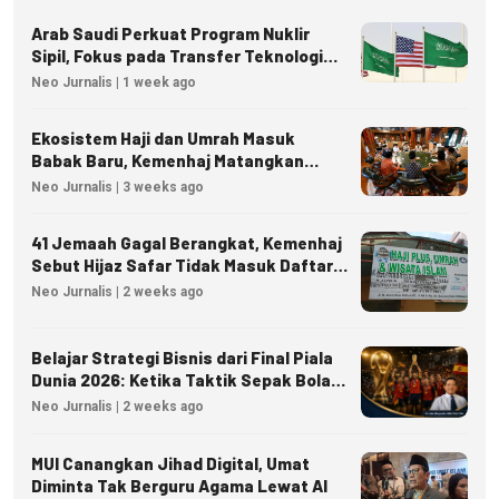
Arab Saudi Perkuat Program Nuklir
Sipil, Fokus pada Transfer Teknologi
dan Kedaulatan Energi
Neo Jurnalis | 1 week ago
Ekosistem Haji dan Umrah Masuk
Babak Baru, Kemenhaj Matangkan
Regulasi Nasional
Neo Jurnalis | 3 weeks ago
41 Jemaah Gagal Berangkat, Kemenhaj
Sebut Hijaz Safar Tidak Masuk Daftar
Resmi PPIU
Neo Jurnalis | 2 weeks ago
Belajar Strategi Bisnis dari Final Piala
Dunia 2026: Ketika Taktik Sepak Bola
Menjadi Inspirasi Kesuksesan Bisnis
Neo Jurnalis | 2 weeks ago
MUI Canangkan Jihad Digital, Umat
Diminta Tak Berguru Agama Lewat AI