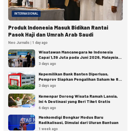
INTERNASIONAL
Produk Indonesia Masuk Bidikan Rantai
Pasok Haji dan Umrah Arab Saudi
Neo Jurnalis | 1 day ago
Wisatawan Mancanegara ke Indonesia
Capai 1,39 Juta pada Juni 2026, Malaysia
Terbanyak
3 days ago
Kepemilikan Bank Banten Diperluas,
Pemprov Siapkan Pengalihan Saham ke 8
Pemda
3 days ago
Kemenpar Dorong Wisata Ramah Lansia,
Ini 4 Destinasi yang Beri Tiket Gratis
6 days ago
Menkomdigi Bongkar Modus Baru
Radikalisasi, Dimulai dari Uluran Bantuan
1 week ago