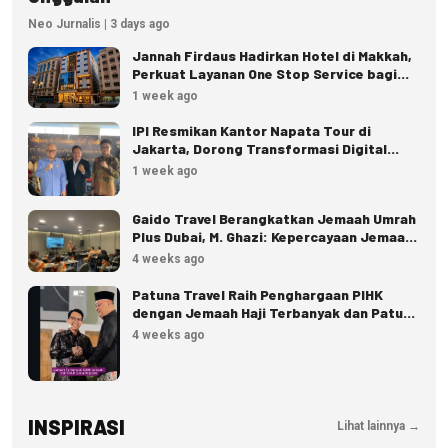
Neo Jurnalis | 3 days ago
Jannah Firdaus Hadirkan Hotel di Makkah,
Perkuat Layanan One Stop Service bagi
Jemaah
1 week ago
IPI Resmikan Kantor Napata Tour di
Jakarta, Dorong Transformasi Digital
Pariwisata
1 week ago
Gaido Travel Berangkatkan Jemaah Umrah
Plus Dubai, M. Ghazi: Kepercayaan Jemaah
Terus Meningkat
4 weeks ago
Patuna Travel Raih Penghargaan PIHK
dengan Jemaah Haji Terbanyak dan Patuh
Regulasi
4 weeks ago
INSPIRASI
Lihat lainnya →