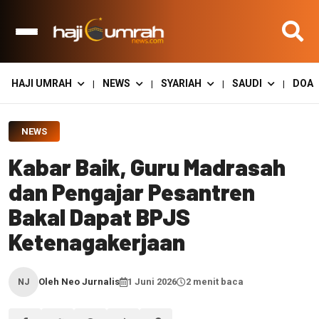
HAJI UMRAH
NEWS
SYARIAH
SAUDI
DOA
|
|
|
|
NEWS
Kabar Baik, Guru Madrasah
dan Pengajar Pesantren
Bakal Dapat BPJS
Ketenagakerjaan
Oleh Neo Jurnalis
1 Juni 2026
2 menit baca
NJ