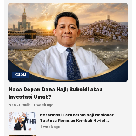
KOLOM
Masa Depan Dana Haji; Subsidi atau
Investasi Umat?
Neo Jurnalis | 1 week ago
Reformasi Tata Kelola Haji Nasional:
Saatnya Meninjau Kembali Model
Pengelolaan Haji Reguler
1 week ago