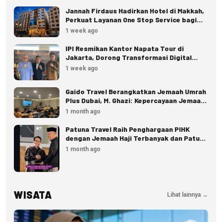
Jannah Firdaus Hadirkan Hotel di Makkah,
Perkuat Layanan One Stop Service bagi
Jemaah
1 week ago
IPI Resmikan Kantor Napata Tour di
Jakarta, Dorong Transformasi Digital
Pariwisata
1 week ago
Gaido Travel Berangkatkan Jemaah Umrah
Plus Dubai, M. Ghazi: Kepercayaan Jemaah
Terus Meningkat
1 month ago
Patuna Travel Raih Penghargaan PIHK
dengan Jemaah Haji Terbanyak dan Patuh
Regulasi
1 month ago
WISATA
Lihat lainnya →