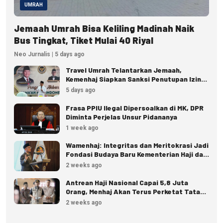
UMRAH
Jemaah Umrah Bisa Keliling Madinah Naik
Bus Tingkat, Tiket Mulai 40 Riyal
Neo Jurnalis | 5 days ago
Travel Umrah Telantarkan Jemaah,
Kemenhaj Siapkan Sanksi Penutupan Izin
hingga Pidana
5 days ago
Frasa PPIU Ilegal Dipersoalkan di MK, DPR
Diminta Perjelas Unsur Pidananya
1 week ago
Wamenhaj: Integritas dan Meritokrasi Jadi
Fondasi Budaya Baru Kementerian Haji dan
Umrah
2 weeks ago
Antrean Haji Nasional Capai 5,8 Juta
Orang, Menhaj Akan Terus Perketat Tata
Kelola
2 weeks ago