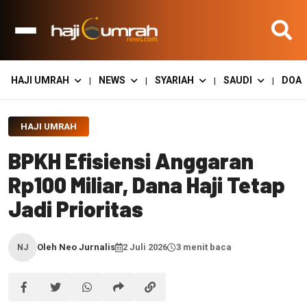
HAJI UMRAH
NEWS
SYARIAH
SAUDI
DOA
|
|
|
|
HAJI UMRAH
BPKH Efisiensi Anggaran
Rp100 Miliar, Dana Haji Tetap
Jadi Prioritas
Oleh Neo Jurnalis
2 Juli 2026
3 menit baca
NJ