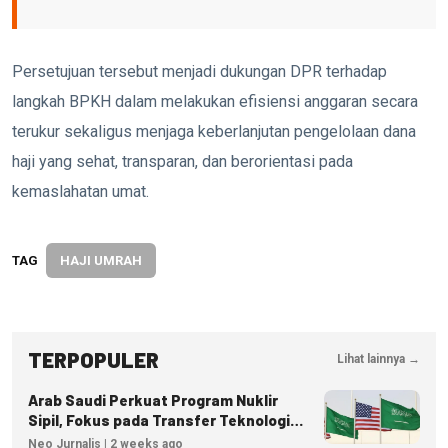
Persetujuan tersebut menjadi dukungan DPR terhadap
langkah BPKH dalam melakukan efisiensi anggaran secara
terukur sekaligus menjaga keberlanjutan pengelolaan dana
haji yang sehat, transparan, dan berorientasi pada
kemaslahatan umat.
TAG
HAJI UMRAH
TERPOPULER
Lihat lainnya →
Arab Saudi Perkuat Program Nuklir
Sipil, Fokus pada Transfer Teknologi
dan Kedaulatan Energi
Neo Jurnalis | 2 weeks ago