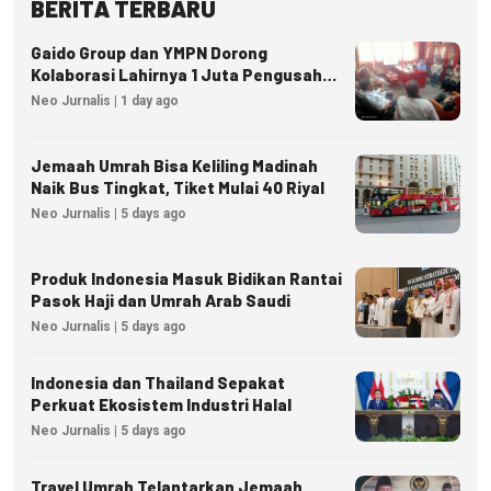
BERITA TERBARU
Gaido Group dan YMPN Dorong
Kolaborasi Lahirnya 1 Juta Pengusaha
Ekonomi Syariah
Neo Jurnalis | 1 day ago
Jemaah Umrah Bisa Keliling Madinah
Naik Bus Tingkat, Tiket Mulai 40 Riyal
Neo Jurnalis | 5 days ago
Produk Indonesia Masuk Bidikan Rantai
Pasok Haji dan Umrah Arab Saudi
Neo Jurnalis | 5 days ago
Indonesia dan Thailand Sepakat
Perkuat Ekosistem Industri Halal
Neo Jurnalis | 5 days ago
Travel Umrah Telantarkan Jemaah,