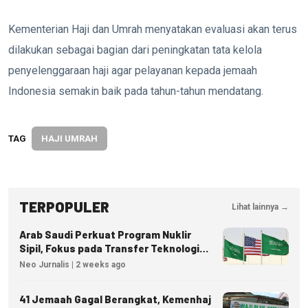
Kementerian Haji dan Umrah menyatakan evaluasi akan terus
dilakukan sebagai bagian dari peningkatan tata kelola
penyelenggaraan haji agar pelayanan kepada jemaah
Indonesia semakin baik pada tahun-tahun mendatang.
TAG
HAJI UMRAH
TERPOPULER
Lihat lainnya →
Arab Saudi Perkuat Program Nuklir
Sipil, Fokus pada Transfer Teknologi
dan Kedaulatan Energi
Neo Jurnalis | 2 weeks ago
41 Jemaah Gagal Berangkat, Kemenhaj