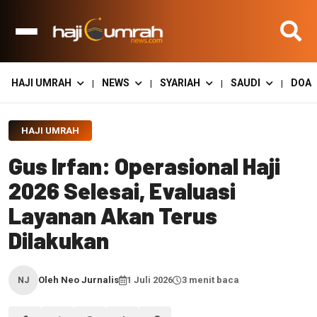
HAJI UMRAH
NEWS
SYARIAH
SAUDI
DOA
|
|
|
|
HAJI UMRAH
Gus Irfan: Operasional Haji
2026 Selesai, Evaluasi
Layanan Akan Terus
Dilakukan
Oleh Neo Jurnalis
1 Juli 2026
3 menit baca
NJ