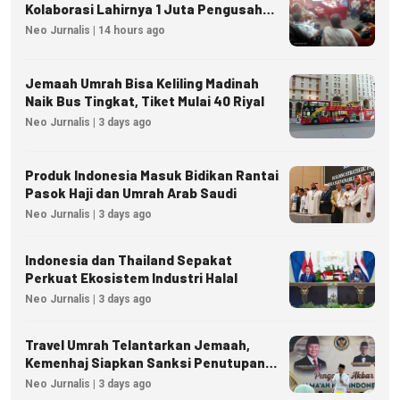
Kolaborasi Lahirnya 1 Juta Pengusaha
Ekonomi Syariah
Neo Jurnalis | 14 hours ago
Jemaah Umrah Bisa Keliling Madinah
Naik Bus Tingkat, Tiket Mulai 40 Riyal
Neo Jurnalis | 3 days ago
Produk Indonesia Masuk Bidikan Rantai
Pasok Haji dan Umrah Arab Saudi
Neo Jurnalis | 3 days ago
Indonesia dan Thailand Sepakat
Perkuat Ekosistem Industri Halal
Neo Jurnalis | 3 days ago
Travel Umrah Telantarkan Jemaah,
Kemenhaj Siapkan Sanksi Penutupan
Izin hingga Pidana
Neo Jurnalis | 3 days ago