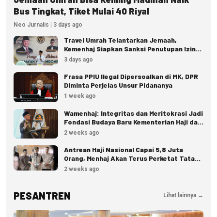
Bus Tingkat, Tiket Mulai 40 Riyal
Neo Jurnalis | 3 days ago
Travel Umrah Telantarkan Jemaah,
Kemenhaj Siapkan Sanksi Penutupan Izin
hingga Pidana
3 days ago
Frasa PPIU Ilegal Dipersoalkan di MK, DPR
Diminta Perjelas Unsur Pidananya
1 week ago
Wamenhaj: Integritas dan Meritokrasi Jadi
Fondasi Budaya Baru Kementerian Haji dan
Umrah
2 weeks ago
Antrean Haji Nasional Capai 5,8 Juta
Orang, Menhaj Akan Terus Perketat Tata
Kelola
2 weeks ago
PESANTREN
Lihat lainnya →