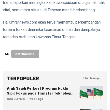
Iran dilaporkan meningkatkan kewaspadaan di sejumlah titik
vital, sementara situasi di Teheran masih berkembang.
Hajiumrahnews.com akan terus memantau perkembangan
terbaru terkait dinamika keamanan di Iran dan dampaknya
terhadap stabilitas kawasan Timur Tengah.
TAG
Internasional
TERPOPULER
Lihat lainnya →
Arab Saudi Perkuat Program Nuklir
Sipil, Fokus pada Transfer Teknologi
dan Kedaulatan Energi
Neo Jurnalis | 1 week ago