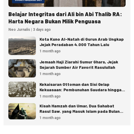
Belajar Integritas dari Ali bin Abi Thalib RA:
Harta Negara Bukan Milik Penguasa
Neo Jurnalis | 3 days ago
Kota Kuno Al-Natah di Gurun Arab Ungkap
Jejak Peradaban 4.000 Tahun Lalu
1 month ago
Jemaah Haji Ziarahi Sumur Ghars, Jejak
Sejarah Sumber Air Favorit Rasulullah
1 month ago
Kekaisaran Ottoman dan Sisi Gelap
Kekuasaan: Pembunuhan Saudara hingga
Eksekusi Istana
1 month ago
Kisah Hamzah dan Umar, Dua Sahabat
Rasul Saw. yang Masuk Islam pada Bulan
Dzulhijjah
1 month ago