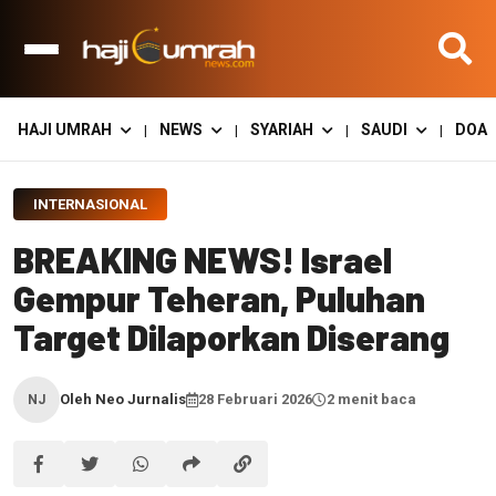
HAJI UMRAH
NEWS
SYARIAH
SAUDI
DOA
|
|
|
|
INTERNASIONAL
BREAKING NEWS! Israel
Gempur Teheran, Puluhan
Target Dilaporkan Diserang
Oleh Neo Jurnalis
28 Februari 2026
2 menit baca
NJ