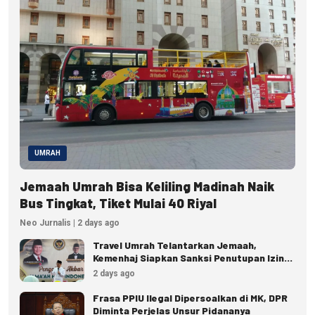
UMRAH
Jemaah Umrah Bisa Keliling Madinah Naik
Bus Tingkat, Tiket Mulai 40 Riyal
Neo Jurnalis | 2 days ago
Travel Umrah Telantarkan Jemaah,
Kemenhaj Siapkan Sanksi Penutupan Izin
hingga Pidana
2 days ago
Frasa PPIU Ilegal Dipersoalkan di MK, DPR
Diminta Perjelas Unsur Pidananya