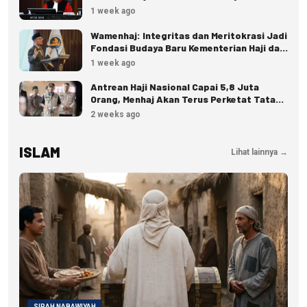
1 week ago
Wamenhaj: Integritas dan Meritokrasi Jadi
Fondasi Budaya Baru Kementerian Haji dan
Umrah
1 week ago
Antrean Haji Nasional Capai 5,8 Juta
Orang, Menhaj Akan Terus Perketat Tata
Kelola
2 weeks ago
ISLAM
Lihat lainnya →
SIRAH NABAWIYAH