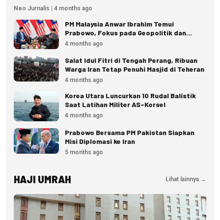
Neo Jurnalis | 4 months ago
PM Malaysia Anwar Ibrahim Temui
Prabowo, Fokus pada Geopolitik dan
Ekonomi
4 months ago
Salat Idul Fitri di Tengah Perang, Ribuan
Warga Iran Tetap Penuhi Masjid di Teheran
4 months ago
Korea Utara Luncurkan 10 Rudal Balistik
Saat Latihan Militer AS–Korsel
4 months ago
Prabowo Bersama PM Pakistan Siapkan
Misi Diplomasi ke Iran
5 months ago
HAJI UMRAH
Lihat lainnya →