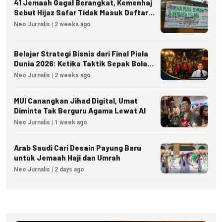
41 Jemaah Gagal Berangkat, Kemenhaj
Sebut Hijaz Safar Tidak Masuk Daftar
Resmi PPIU
Neo Jurnalis | 2 weeks ago
Belajar Strategi Bisnis dari Final Piala
Dunia 2026: Ketika Taktik Sepak Bola
Menjadi Inspirasi Kesuksesan Bisnis
Neo Jurnalis | 2 weeks ago
MUI Canangkan Jihad Digital, Umat
Diminta Tak Berguru Agama Lewat AI
Neo Jurnalis | 1 week ago
Arab Saudi Cari Desain Payung Baru
untuk Jemaah Haji dan Umrah
Neo Jurnalis | 2 days ago