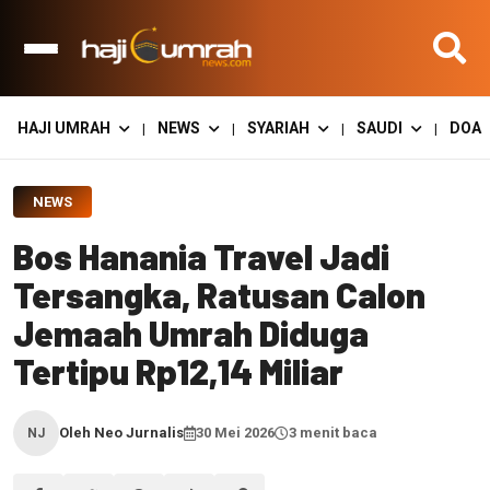
HAJI UMRAH
NEWS
SYARIAH
SAUDI
DOA
|
|
|
|
NEWS
Bos Hanania Travel Jadi
Tersangka, Ratusan Calon
Jemaah Umrah Diduga
Tertipu Rp12,14 Miliar
Oleh Neo Jurnalis
30 Mei 2026
3 menit baca
NJ