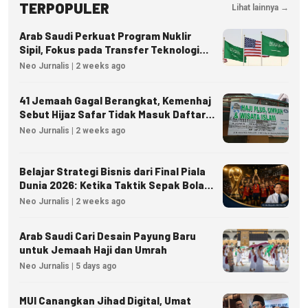
TERPOPULER
Lihat lainnya →
Arab Saudi Perkuat Program Nuklir
Sipil, Fokus pada Transfer Teknologi
dan Kedaulatan Energi
Neo Jurnalis | 2 weeks ago
41 Jemaah Gagal Berangkat, Kemenhaj
Sebut Hijaz Safar Tidak Masuk Daftar
Resmi PPIU
Neo Jurnalis | 2 weeks ago
Belajar Strategi Bisnis dari Final Piala
Dunia 2026: Ketika Taktik Sepak Bola
Menjadi Inspirasi Kesuksesan Bisnis
Neo Jurnalis | 2 weeks ago
Arab Saudi Cari Desain Payung Baru
untuk Jemaah Haji dan Umrah
Neo Jurnalis | 5 days ago
MUI Canangkan Jihad Digital, Umat