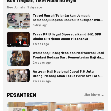
Bus Tingkat, Tiket Mulai 40 Riyal
Neo Jurnalis | 5 days ago
Travel Umrah Telantarkan Jemaah,
Kemenhaj Siapkan Sanksi Penutupan Izin
hingga Pidana
5 days ago
Frasa PPIU Ilegal Dipersoalkan di MK, DPR
Diminta Perjelas Unsur Pidananya
1 week ago
Wamenhaj: Integritas dan Meritokrasi Jadi
Fondasi Budaya Baru Kementerian Haji dan
Umrah
2 weeks ago
Antrean Haji Nasional Capai 5,8 Juta
Orang, Menhaj Akan Terus Perketat Tata
Kelola
2 weeks ago
PESANTREN
Lihat lainnya →