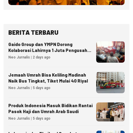
BERITA TERBARU
Gaido Group dan YMPN Dorong
Kolaborasi Lahirnya 1 Juta Pengusaha
Ekonomi Syariah
Neo Jurnalis | 2 days ago
Jemaah Umrah Bisa Keliling Madinah
Naik Bus Tingkat, Tiket Mulai 40 Riyal
Neo Jurnalis | 5 days ago
Produk Indonesia Masuk Bidikan Rantai
Pasok Haji dan Umrah Arab Saudi
Neo Jurnalis | 5 days ago