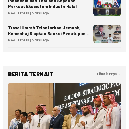
Indonesia dan Thailand Sepakat
Perkuat Ekosistem Industri Halal
Neo Jurnalis | 5 days ago
Travel Umrah Telantarkan Jemaah,
Kemenhaj Siapkan Sanksi Penutupan
Izin hingga Pidana
Neo Jurnalis | 5 days ago
BERITA TERKAIT
Lihat lainnya →