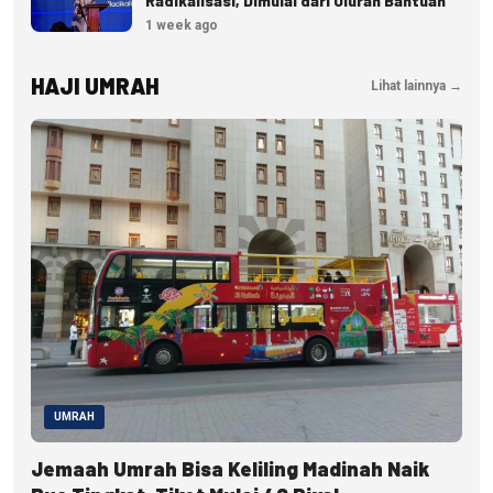
Radikalisasi, Dimulai dari Uluran Bantuan
1 week ago
HAJI UMRAH
Lihat lainnya →
UMRAH
Jemaah Umrah Bisa Keliling Madinah Naik