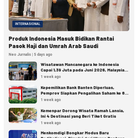
INTERNASIONAL
Produk Indonesia Masuk Bidikan Rantai
Pasok Haji dan Umrah Arab Saudi
Neo Jurnalis | 5 days ago
Wisatawan Mancanegara ke Indonesia
Capai 1,39 Juta pada Juni 2026, Malaysia
Terbanyak
1 week ago
Kepemilikan Bank Banten Diperluas,
Pemprov Siapkan Pengalihan Saham ke 8
Pemda
1 week ago
Kemenpar Dorong Wisata Ramah Lansia,
Ini 4 Destinasi yang Beri Tiket Gratis
1 week ago
Menkomdigi Bongkar Modus Baru