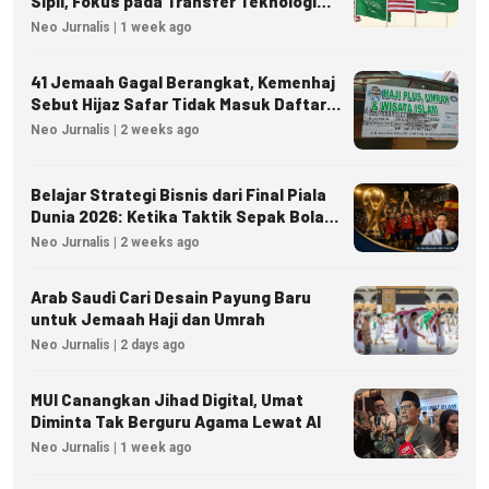
Sipil, Fokus pada Transfer Teknologi
dan Kedaulatan Energi
Neo Jurnalis | 1 week ago
41 Jemaah Gagal Berangkat, Kemenhaj
Sebut Hijaz Safar Tidak Masuk Daftar
Resmi PPIU
Neo Jurnalis | 2 weeks ago
Belajar Strategi Bisnis dari Final Piala
Dunia 2026: Ketika Taktik Sepak Bola
Menjadi Inspirasi Kesuksesan Bisnis
Neo Jurnalis | 2 weeks ago
Arab Saudi Cari Desain Payung Baru
untuk Jemaah Haji dan Umrah
Neo Jurnalis | 2 days ago
MUI Canangkan Jihad Digital, Umat
Diminta Tak Berguru Agama Lewat AI
Neo Jurnalis | 1 week ago