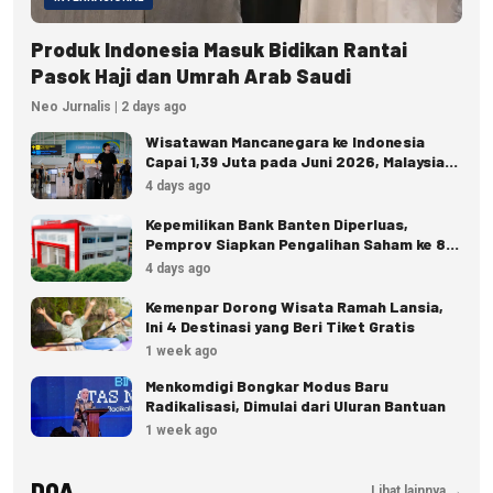
Produk Indonesia Masuk Bidikan Rantai
Pasok Haji dan Umrah Arab Saudi
Neo Jurnalis | 2 days ago
Wisatawan Mancanegara ke Indonesia
Capai 1,39 Juta pada Juni 2026, Malaysia
Terbanyak
4 days ago
Kepemilikan Bank Banten Diperluas,
Pemprov Siapkan Pengalihan Saham ke 8
Pemda
4 days ago
Kemenpar Dorong Wisata Ramah Lansia,
Ini 4 Destinasi yang Beri Tiket Gratis
1 week ago
Menkomdigi Bongkar Modus Baru
Radikalisasi, Dimulai dari Uluran Bantuan
1 week ago
DOA
Lihat lainnya →