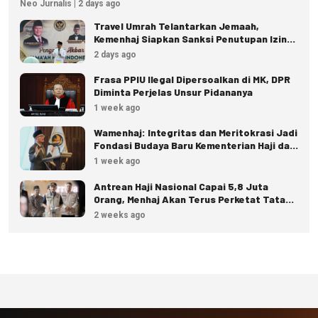
Neo Jurnalis | 2 days ago
Travel Umrah Telantarkan Jemaah,
Kemenhaj Siapkan Sanksi Penutupan Izin
hingga Pidana
2 days ago
Frasa PPIU Ilegal Dipersoalkan di MK, DPR
Diminta Perjelas Unsur Pidananya
1 week ago
Wamenhaj: Integritas dan Meritokrasi Jadi
Fondasi Budaya Baru Kementerian Haji dan
Umrah
1 week ago
Antrean Haji Nasional Capai 5,8 Juta
Orang, Menhaj Akan Terus Perketat Tata
Kelola
2 weeks ago