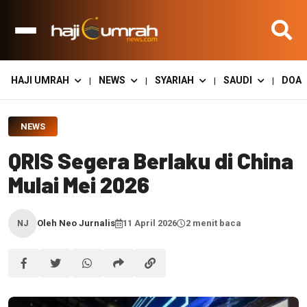
HAJI UMRAH
NEWS
SYARIAH
SAUDI
DOA
|
|
|
|
NEWS
QRIS Segera Berlaku di China
Mulai Mei 2026
Oleh Neo Jurnalis
11 April 2026
2 menit baca
NJ