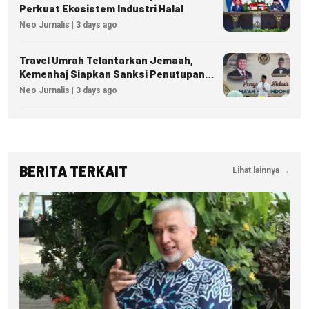
Perkuat Ekosistem Industri Halal
Neo Jurnalis | 3 days ago
Travel Umrah Telantarkan Jemaah,
Kemenhaj Siapkan Sanksi Penutupan
Izin hingga Pidana
Neo Jurnalis | 3 days ago
BERITA TERKAIT
Lihat lainnya →