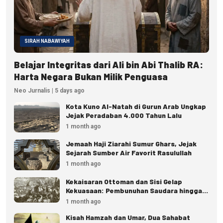
SIRAH NABAWIYAH
Belajar Integritas dari Ali bin Abi Thalib RA:
Harta Negara Bukan Milik Penguasa
Neo Jurnalis | 5 days ago
Kota Kuno Al-Natah di Gurun Arab Ungkap
Jejak Peradaban 4.000 Tahun Lalu
1 month ago
Jemaah Haji Ziarahi Sumur Ghars, Jejak
Sejarah Sumber Air Favorit Rasulullah
1 month ago
Kekaisaran Ottoman dan Sisi Gelap
Kekuasaan: Pembunuhan Saudara hingga
Eksekusi Istana
1 month ago
Kisah Hamzah dan Umar, Dua Sahabat