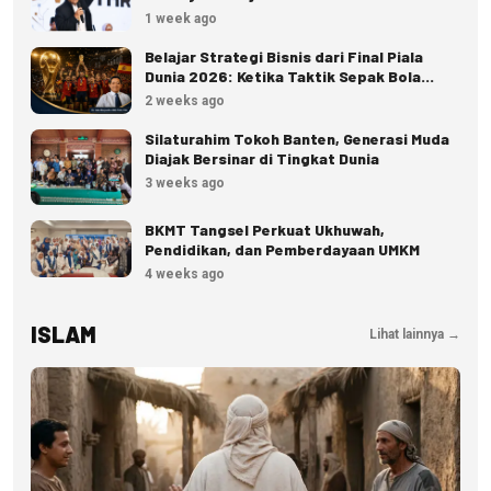
Pengelolaan Haji Reguler
1 week ago
Belajar Strategi Bisnis dari Final Piala
Dunia 2026: Ketika Taktik Sepak Bola
Menjadi Inspirasi Kesuksesan Bisnis
2 weeks ago
Silaturahim Tokoh Banten, Generasi Muda
Diajak Bersinar di Tingkat Dunia
3 weeks ago
BKMT Tangsel Perkuat Ukhuwah,
Pendidikan, dan Pemberdayaan UMKM
4 weeks ago
ISLAM
Lihat lainnya →