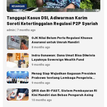
KEUANGAN
Tanggapi Kasus DSI, Adiwarman Karim
Soroti Ketertinggalan Regulasi P2P Syariah
admin | 7 months ago
OJK Nilai Belum Perlu Regulasi Khusus
Asuransi untuk Umrah Mandiri
8 months ago
Indra Gunawan: Dana Umat Bisa Dikelola
Layaknya Sovereign Wealth Fund
9 months ago
Menag Siap Wujudkan Gagasan Presiden
Prabowo tentang Lembaga Pengelola
Dana Umat
9 months ago
QRIS dan BI-FAST, Sistem Pembayaran RI
Kini Mandiri dan Bebas Pengaruh Asing
10 months ago