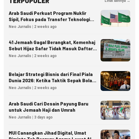
TERPOPULER
Lihat lainnya →
Arab Saudi Perkuat Program Nuklir
Sipil, Fokus pada Transfer Teknologi
dan Kedaulatan Energi
Neo Jurnalis | 2 weeks ago
41 Jemaah Gagal Berangkat, Kemenhaj
Sebut Hijaz Safar Tidak Masuk Daftar
Resmi PPIU
Neo Jurnalis | 2 weeks ago
Belajar Strategi Bisnis dari Final Piala
Dunia 2026: Ketika Taktik Sepak Bola
Menjadi Inspirasi Kesuksesan Bisnis
Neo Jurnalis | 2 weeks ago
Arab Saudi Cari Desain Payung Baru
untuk Jemaah Haji dan Umrah
Neo Jurnalis | 3 days ago
MUI Canangkan Jihad Digital, Umat
Diminta Tak Berguru Agama Lewat AI