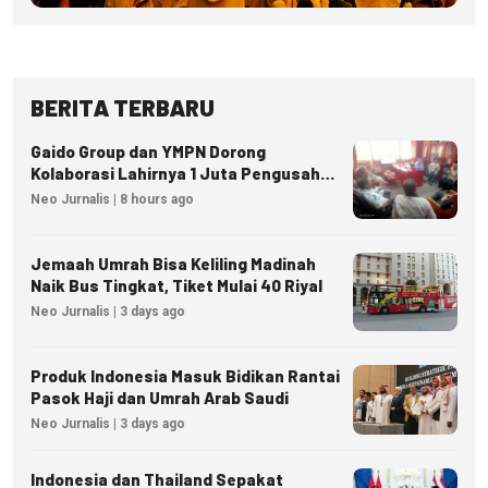
BERITA TERBARU
Gaido Group dan YMPN Dorong
Kolaborasi Lahirnya 1 Juta Pengusaha
Ekonomi Syariah
Neo Jurnalis | 8 hours ago
Jemaah Umrah Bisa Keliling Madinah
Naik Bus Tingkat, Tiket Mulai 40 Riyal
Neo Jurnalis | 3 days ago
Produk Indonesia Masuk Bidikan Rantai
Pasok Haji dan Umrah Arab Saudi
Neo Jurnalis | 3 days ago
Indonesia dan Thailand Sepakat