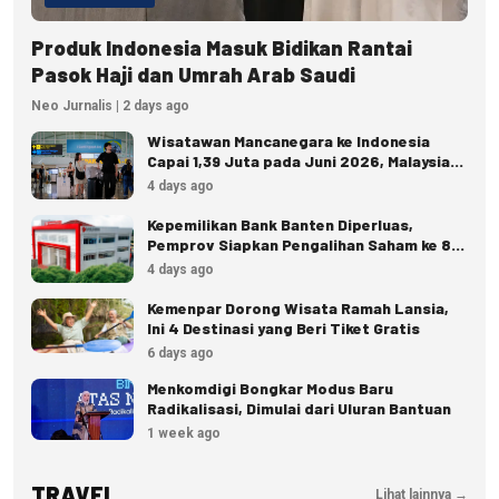
Produk Indonesia Masuk Bidikan Rantai
Pasok Haji dan Umrah Arab Saudi
Neo Jurnalis | 2 days ago
Wisatawan Mancanegara ke Indonesia
Capai 1,39 Juta pada Juni 2026, Malaysia
Terbanyak
4 days ago
Kepemilikan Bank Banten Diperluas,
Pemprov Siapkan Pengalihan Saham ke 8
Pemda
4 days ago
Kemenpar Dorong Wisata Ramah Lansia,
Ini 4 Destinasi yang Beri Tiket Gratis
6 days ago
Menkomdigi Bongkar Modus Baru
Radikalisasi, Dimulai dari Uluran Bantuan
1 week ago
TRAVEL
Lihat lainnya →