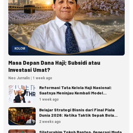
KOLOM
Masa Depan Dana Haji; Subsidi atau
Investasi Umat?
Neo Jurnalis | 1 week ago
Reformasi Tata Kelola Haji Nasional:
Saatnya Meninjau Kembali Model
Pengelolaan Haji Reguler
1 week ago
Belajar Strategi Bisnis dari Final Piala
Dunia 2026: Ketika Taktik Sepak Bola
Menjadi Inspirasi Kesuksesan Bisnis
2 weeks ago
Silaturahim Tokoh Banten, Generasi Muda