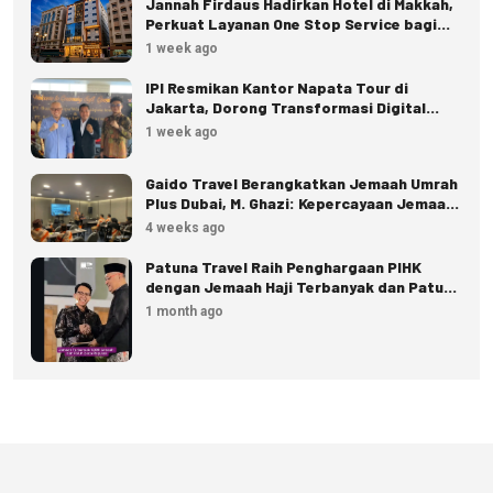
Jannah Firdaus Hadirkan Hotel di Makkah,
Perkuat Layanan One Stop Service bagi
Jemaah
1 week ago
IPI Resmikan Kantor Napata Tour di
Jakarta, Dorong Transformasi Digital
Pariwisata
1 week ago
Gaido Travel Berangkatkan Jemaah Umrah
Plus Dubai, M. Ghazi: Kepercayaan Jemaah
Terus Meningkat
4 weeks ago
Patuna Travel Raih Penghargaan PIHK
dengan Jemaah Haji Terbanyak dan Patuh
Regulasi
1 month ago