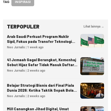
TAG
INSPIRASI
TERPOPULER
Lihat lainnya →
Arab Saudi Perkuat Program Nuklir
Sipil, Fokus pada Transfer Teknologi
dan Kedaulatan Energi
Neo Jurnalis | 1 week ago
41 Jemaah Gagal Berangkat, Kemenhaj
Sebut Hijaz Safar Tidak Masuk Daftar
Resmi PPIU
Neo Jurnalis | 2 weeks ago
Belajar Strategi Bisnis dari Final Piala
Dunia 2026: Ketika Taktik Sepak Bola
Menjadi Inspirasi Kesuksesan Bisnis
Neo Jurnalis | 2 weeks ago
MUI Canangkan Jihad Digital, Umat