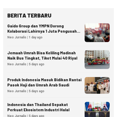
BERITA TERBARU
Gaido Group dan YMPN Dorong
Kolaborasi Lahirnya 1 Juta Pengusaha
Ekonomi Syariah
Neo Jurnalis | 1 day ago
Jemaah Umrah Bisa Keliling Madinah
Naik Bus Tingkat, Tiket Mulai 40 Riyal
Neo Jurnalis | 5 days ago
Produk Indonesia Masuk Bidikan Rantai
Pasok Haji dan Umrah Arab Saudi
Neo Jurnalis | 5 days ago
Indonesia dan Thailand Sepakat
Perkuat Ekosistem Industri Halal
Neo Jurnalis | 5 days ago