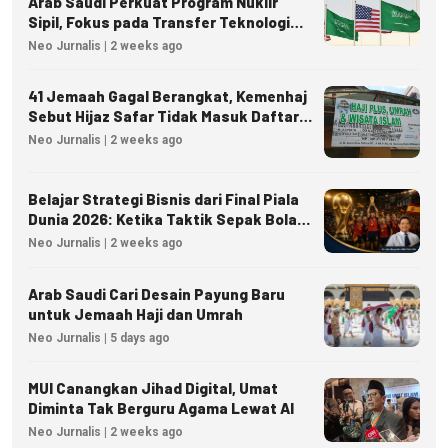
Arab Saudi Perkuat Program Nuklir
Sipil, Fokus pada Transfer Teknologi
dan Kedaulatan Energi
Neo Jurnalis | 2 weeks ago
41 Jemaah Gagal Berangkat, Kemenhaj
Sebut Hijaz Safar Tidak Masuk Daftar
Resmi PPIU
Neo Jurnalis | 2 weeks ago
Belajar Strategi Bisnis dari Final Piala
Dunia 2026: Ketika Taktik Sepak Bola
Menjadi Inspirasi Kesuksesan Bisnis
Neo Jurnalis | 2 weeks ago
Arab Saudi Cari Desain Payung Baru
untuk Jemaah Haji dan Umrah
Neo Jurnalis | 5 days ago
MUI Canangkan Jihad Digital, Umat
Diminta Tak Berguru Agama Lewat AI
Neo Jurnalis | 2 weeks ago