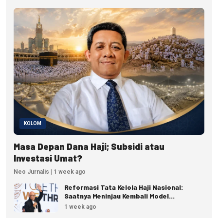
KOLOM
Masa Depan Dana Haji; Subsidi atau
Investasi Umat?
Neo Jurnalis | 1 week ago
Reformasi Tata Kelola Haji Nasional:
Saatnya Meninjau Kembali Model
Pengelolaan Haji Reguler
1 week ago