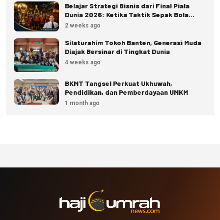
Belajar Strategi Bisnis dari Final Piala
Dunia 2026: Ketika Taktik Sepak Bola
Menjadi Inspirasi Kesuksesan Bisnis
2 weeks ago
Silaturahim Tokoh Banten, Generasi Muda
Diajak Bersinar di Tingkat Dunia
4 weeks ago
BKMT Tangsel Perkuat Ukhuwah,
Pendidikan, dan Pemberdayaan UMKM
1 month ago