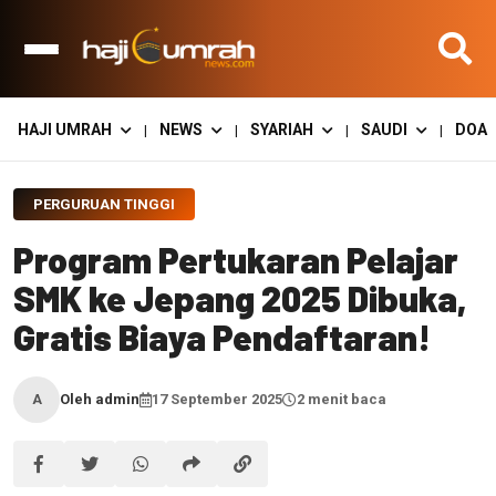
HAJI UMRAH
NEWS
SYARIAH
SAUDI
DOA
|
|
|
|
PERGURUAN TINGGI
Program Pertukaran Pelajar
SMK ke Jepang 2025 Dibuka,
Gratis Biaya Pendaftaran!
Oleh admin
17 September 2025
2 menit baca
A