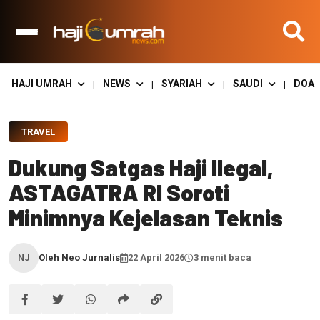
HAJI UMRAH
NEWS
SYARIAH
SAUDI
DOA
|
|
|
|
TRAVEL
Dukung Satgas Haji Ilegal,
ASTAGATRA RI Soroti
Minimnya Kejelasan Teknis
Oleh Neo Jurnalis
22 April 2026
3 menit baca
NJ