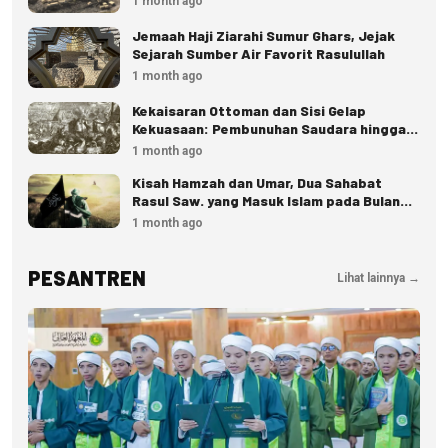
1 month ago
Jemaah Haji Ziarahi Sumur Ghars, Jejak
Sejarah Sumber Air Favorit Rasulullah
1 month ago
Kekaisaran Ottoman dan Sisi Gelap
Kekuasaan: Pembunuhan Saudara hingga
Eksekusi Istana
1 month ago
Kisah Hamzah dan Umar, Dua Sahabat
Rasul Saw. yang Masuk Islam pada Bulan
Dzulhijjah
1 month ago
PESANTREN
Lihat lainnya →