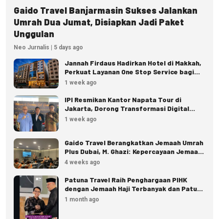
Gaido Travel Banjarmasin Sukses Jalankan
Umrah Dua Jumat, Disiapkan Jadi Paket
Unggulan
Neo Jurnalis | 5 days ago
Jannah Firdaus Hadirkan Hotel di Makkah,
Perkuat Layanan One Stop Service bagi
Jemaah
1 week ago
IPI Resmikan Kantor Napata Tour di
Jakarta, Dorong Transformasi Digital
Pariwisata
1 week ago
Gaido Travel Berangkatkan Jemaah Umrah
Plus Dubai, M. Ghazi: Kepercayaan Jemaah
Terus Meningkat
4 weeks ago
Patuna Travel Raih Penghargaan PIHK
dengan Jemaah Haji Terbanyak dan Patuh
Regulasi
1 month ago