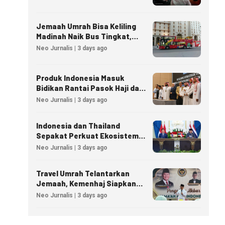
Jemaah Umrah Bisa Keliling
Madinah Naik Bus Tingkat,
Tiket Mulai 40 Riyal
Neo Jurnalis | 3 days ago
Produk Indonesia Masuk
Bidikan Rantai Pasok Haji dan
Umrah Arab Saudi
Neo Jurnalis | 3 days ago
Indonesia dan Thailand
Sepakat Perkuat Ekosistem
Industri Halal
Neo Jurnalis | 3 days ago
Travel Umrah Telantarkan
Jemaah, Kemenhaj Siapkan
Sanksi Penutupan Izin hingga
Neo Jurnalis | 3 days ago
Pidana