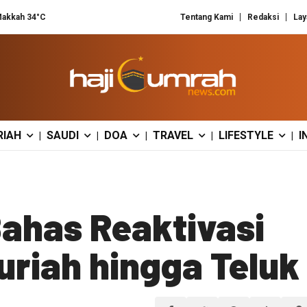
akkah 34°C
Tentang Kami
Redaksi
Lay
RIAH
SAUDI
DOA
TRAVEL
LIFESTYLE
I
|
|
|
|
|
Bahas Reaktivasi
uriah hingga Teluk