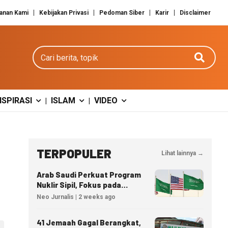
anan Kami
Kebijakan Privasi
Pedoman Siber
Karir
Disclaimer
Cari berita
NSPIRASI
ISLAM
VIDEO
|
|
TERPOPULER
Lihat lainnya →
Arab Saudi Perkuat Program
Nuklir Sipil, Fokus pada
Transfer Teknologi dan
Neo Jurnalis | 2 weeks ago
Kedaulatan Energi
41 Jemaah Gagal Berangkat,