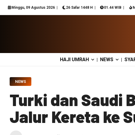
Minggu, 09 Agustus 2026
26 Safar 1448 H
01.44 WIB
M
HAJI UMRAH
NEWS
SYA
|
|
NEWS
Turki dan Saudi 
Jalur Kereta ke S