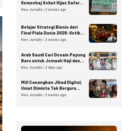
Kemenhaj Sebut Hijaz Safar
Tidak Masuk Daftar Resmi
Neo Jurnalis | 2 weeks ago
PPIU
Belajar Strategi Bisnis dari
Final Piala Dunia 2026: Ketika
Taktik Sepak Bola Menjadi
Neo Jurnalis | 2 weeks ago
Inspirasi Kesuksesan Bisnis
Arab Saudi Cari Desain Payung
Baru untuk Jemaah Haji dan
Umrah
Neo Jurnalis | 3 days ago
MUI Canangkan Jihad Digital,
Umat Diminta Tak Berguru
Agama Lewat AI
Neo Jurnalis | 2 weeks ago