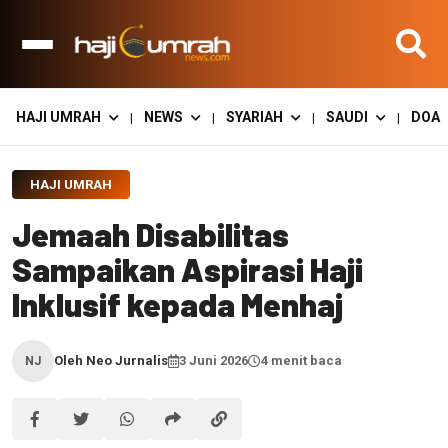
HAJI UMRAH
NEWS
SYARIAH
SAUDI
DOA
|
|
|
|
HAJI UMRAH
Jemaah Disabilitas
Sampaikan Aspirasi Haji
Inklusif kepada Menhaj
Oleh Neo Jurnalis
3 Juni 2026
4 menit baca
NJ