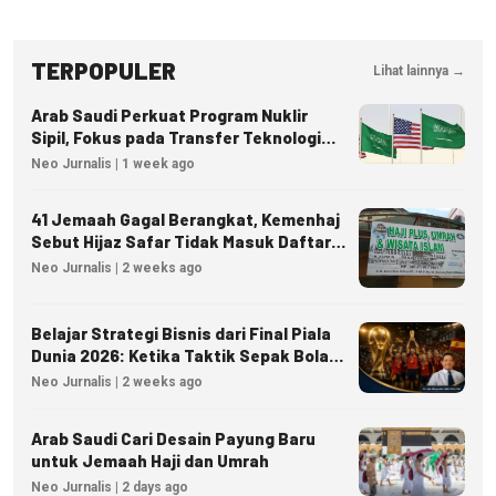
TERPOPULER
Lihat lainnya →
Arab Saudi Perkuat Program Nuklir
Sipil, Fokus pada Transfer Teknologi
dan Kedaulatan Energi
Neo Jurnalis | 1 week ago
41 Jemaah Gagal Berangkat, Kemenhaj
Sebut Hijaz Safar Tidak Masuk Daftar
Resmi PPIU
Neo Jurnalis | 2 weeks ago
Belajar Strategi Bisnis dari Final Piala
Dunia 2026: Ketika Taktik Sepak Bola
Menjadi Inspirasi Kesuksesan Bisnis
Neo Jurnalis | 2 weeks ago
Arab Saudi Cari Desain Payung Baru
untuk Jemaah Haji dan Umrah
Neo Jurnalis | 2 days ago