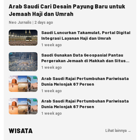
Arab Saudi Cari Desain Payung Baru untuk
Jemaah Haji dan Umrah
Neo Jurnalis | 2 days ago
Saudi Luncurkan Takamulat, Portal Digital
Integrasi Layanan Haji dan Umrah
1 week ago
Saudi Gunakan Data Geospasial Pantau
Pergerakan Jemaah di Makkah dan Situs
Suci
1 week ago
Arab Saudi Rajai Pertumbuhan Pariwisata
Dunia Melonjak 67 Persen
1 week ago
Arab Saudi Rajai Pertumbuhan Pariwisata
Dunia Melonjak 67 Persen
1 week ago
WISATA
Lihat lainnya →