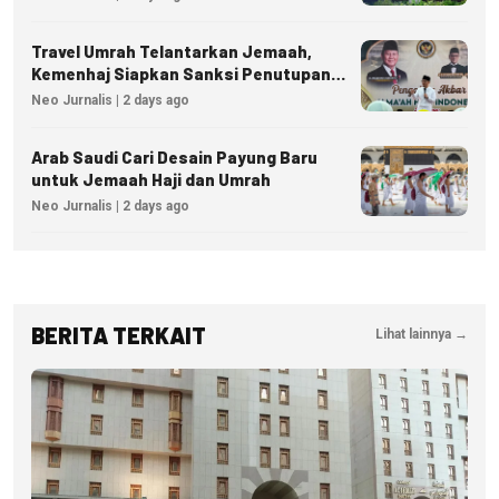
Travel Umrah Telantarkan Jemaah,
Kemenhaj Siapkan Sanksi Penutupan
Izin hingga Pidana
Neo Jurnalis | 2 days ago
Arab Saudi Cari Desain Payung Baru
untuk Jemaah Haji dan Umrah
Neo Jurnalis | 2 days ago
BERITA TERKAIT
Lihat lainnya →