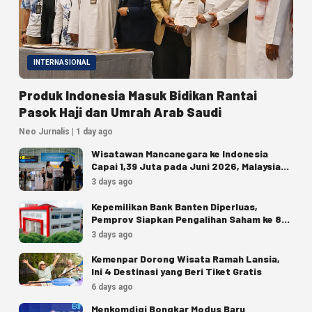
INTERNASIONAL
Produk Indonesia Masuk Bidikan Rantai
Pasok Haji dan Umrah Arab Saudi
Neo Jurnalis | 1 day ago
Wisatawan Mancanegara ke Indonesia
Capai 1,39 Juta pada Juni 2026, Malaysia
Terbanyak
3 days ago
Kepemilikan Bank Banten Diperluas,
Pemprov Siapkan Pengalihan Saham ke 8
Pemda
3 days ago
Kemenpar Dorong Wisata Ramah Lansia,
Ini 4 Destinasi yang Beri Tiket Gratis
6 days ago
Menkomdigi Bongkar Modus Baru