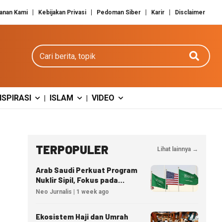
anan Kami
Kebijakan Privasi
Pedoman Siber
Karir
Disclaimer
Cari berita
NSPIRASI
ISLAM
VIDEO
|
|
TERPOPULER
Lihat lainnya →
Arab Saudi Perkuat Program
Nuklir Sipil, Fokus pada
Transfer Teknologi dan
Neo Jurnalis | 1 week ago
Kedaulatan Energi
Ekosistem Haji dan Umrah