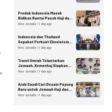
Produk Indonesia Masuk
Bidikan Rantai Pasok Haji dan
Umrah Arab Saudi
Neo Jurnalis | 1 day ago
Indonesia dan Thailand
Sepakat Perkuat Ekosistem
Industri Halal
Neo Jurnalis | 1 day ago
u
Travel Umrah Telantarkan
Jemaah, Kemenhaj Siapkan
Sanksi Penutupan Izin hingga
Neo Jurnalis | 1 day ago
tu
Pidana
Arab Saudi Cari Desain Payung
Baru untuk Jemaah Haji dan
Umrah
Neo Jurnalis | 1 day ago