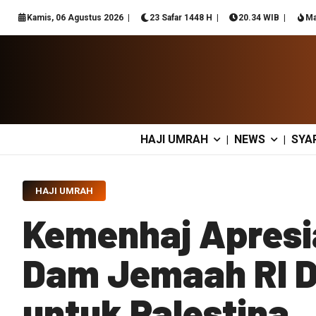
Kamis, 06 Agustus 2026
23 Safar 1448 H
20.34 WIB
Ma
HAJI UMRAH
NEWS
SYA
|
|
HAJI UMRAH
Kemenhaj Apresia
Dam Jemaah RI D
untuk Palestina