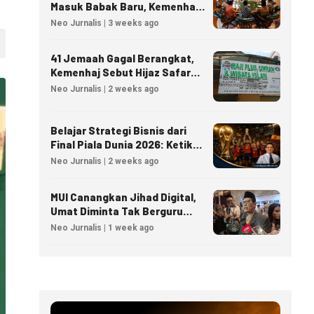
Masuk Babak Baru, Kemenhaj
Matangkan Regulasi Nasional
Neo Jurnalis | 3 weeks ago
41 Jemaah Gagal Berangkat,
Kemenhaj Sebut Hijaz Safar
Tidak Masuk Daftar Resmi
Neo Jurnalis | 2 weeks ago
PPIU
Belajar Strategi Bisnis dari
Final Piala Dunia 2026: Ketika
Taktik Sepak Bola Menjadi
Neo Jurnalis | 2 weeks ago
Inspirasi Kesuksesan Bisnis
MUI Canangkan Jihad Digital,
Umat Diminta Tak Berguru
Agama Lewat AI
Neo Jurnalis | 1 week ago