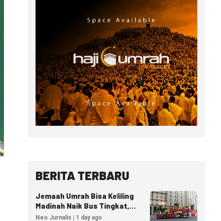
BERITA TERBARU
Jemaah Umrah Bisa Keliling
Madinah Naik Bus Tingkat,
Tiket Mulai 40 Riyal
Neo Jurnalis | 1 day ago