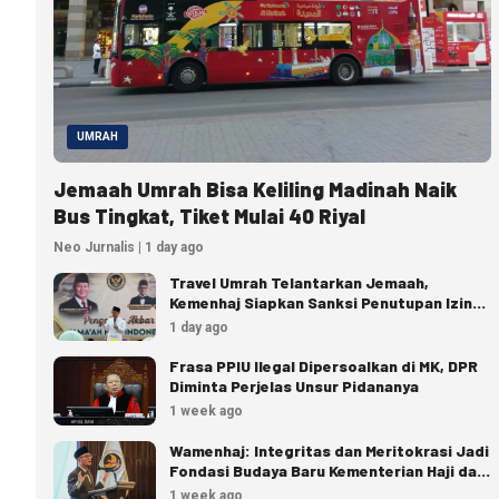
UMRAH
Jemaah Umrah Bisa Keliling Madinah Naik
Bus Tingkat, Tiket Mulai 40 Riyal
Neo Jurnalis | 1 day ago
Travel Umrah Telantarkan Jemaah,
Kemenhaj Siapkan Sanksi Penutupan Izin
hingga Pidana
1 day ago
Frasa PPIU Ilegal Dipersoalkan di MK, DPR
Diminta Perjelas Unsur Pidananya
1 week ago
Wamenhaj: Integritas dan Meritokrasi Jadi
Fondasi Budaya Baru Kementerian Haji dan
Umrah
1 week ago