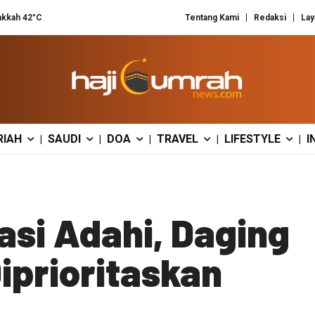
kkah 42°C
Tentang Kami
Redaksi
Lay
RIAH
SAUDI
DOA
TRAVEL
LIFESTYLE
I
|
|
|
|
|
si Adahi, Daging
iprioritaskan