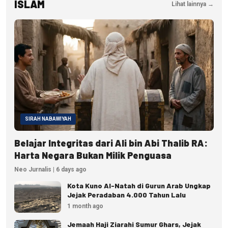
ISLAM
Lihat lainnya →
SIRAH NABAWIYAH
Belajar Integritas dari Ali bin Abi Thalib RA:
Harta Negara Bukan Milik Penguasa
Neo Jurnalis | 6 days ago
Kota Kuno Al-Natah di Gurun Arab Ungkap
Jejak Peradaban 4.000 Tahun Lalu
1 month ago
Jemaah Haji Ziarahi Sumur Ghars, Jejak