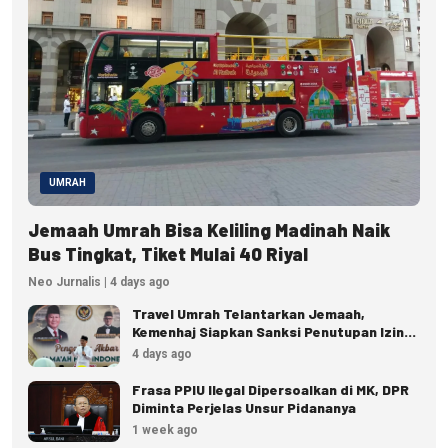
UMRAH
Jemaah Umrah Bisa Keliling Madinah Naik
Bus Tingkat, Tiket Mulai 40 Riyal
Neo Jurnalis | 4 days ago
Travel Umrah Telantarkan Jemaah,
Kemenhaj Siapkan Sanksi Penutupan Izin
hingga Pidana
4 days ago
Frasa PPIU Ilegal Dipersoalkan di MK, DPR
Diminta Perjelas Unsur Pidananya
1 week ago