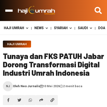
HAJI UMRAH
NEWS
SYARIAH
SAUDI
DOA
|
|
|
|
HAJI UMRAH
Tunaya dan FKS PATUH Jabar
Dorong Transformasi Digital
Industri Umrah Indonesia
Oleh Neo Jurnalis
10 Mei 2026
2 menit baca
NJ