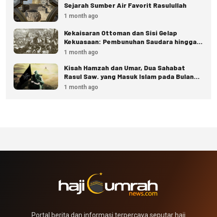
Sejarah Sumber Air Favorit Rasulullah
1 month ago
Kekaisaran Ottoman dan Sisi Gelap
Kekuasaan: Pembunuhan Saudara hingga
Eksekusi Istana
1 month ago
Kisah Hamzah dan Umar, Dua Sahabat
Rasul Saw. yang Masuk Islam pada Bulan
Dzulhijjah
1 month ago
Portal berita dan informasi terpercaya seputar haji