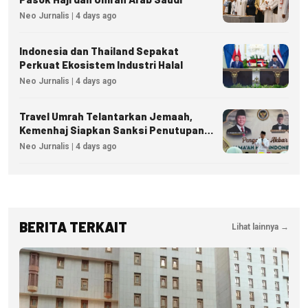
Neo Jurnalis | 4 days ago
Indonesia dan Thailand Sepakat
Perkuat Ekosistem Industri Halal
Neo Jurnalis | 4 days ago
Travel Umrah Telantarkan Jemaah,
Kemenhaj Siapkan Sanksi Penutupan
Izin hingga Pidana
Neo Jurnalis | 4 days ago
BERITA TERKAIT
Lihat lainnya →