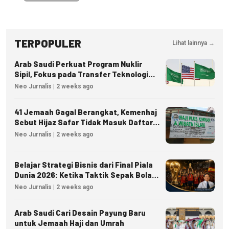
TERPOPULER
Lihat lainnya →
Arab Saudi Perkuat Program Nuklir
Sipil, Fokus pada Transfer Teknologi
dan Kedaulatan Energi
Neo Jurnalis | 2 weeks ago
41 Jemaah Gagal Berangkat, Kemenhaj
Sebut Hijaz Safar Tidak Masuk Daftar
Resmi PPIU
Neo Jurnalis | 2 weeks ago
Belajar Strategi Bisnis dari Final Piala
Dunia 2026: Ketika Taktik Sepak Bola
Menjadi Inspirasi Kesuksesan Bisnis
Neo Jurnalis | 2 weeks ago
Arab Saudi Cari Desain Payung Baru
untuk Jemaah Haji dan Umrah