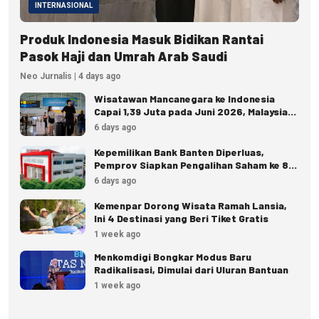
INTERNASIONAL
Produk Indonesia Masuk Bidikan Rantai
Pasok Haji dan Umrah Arab Saudi
Neo Jurnalis | 4 days ago
Wisatawan Mancanegara ke Indonesia
Capai 1,39 Juta pada Juni 2026, Malaysia
Terbanyak
6 days ago
Kepemilikan Bank Banten Diperluas,
Pemprov Siapkan Pengalihan Saham ke 8
Pemda
6 days ago
Kemenpar Dorong Wisata Ramah Lansia,
Ini 4 Destinasi yang Beri Tiket Gratis
1 week ago
Menkomdigi Bongkar Modus Baru
Radikalisasi, Dimulai dari Uluran Bantuan
1 week ago