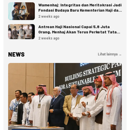
Wamenhaj: Integritas dan Meritokrasi Jadi
Fondasi Budaya Baru Kementerian Haji dan
Umrah
2 weeks ago
Antrean Haji Nasional Capai 5,8 Juta
Orang, Menhaj Akan Terus Perketat Tata
Kelola
2 weeks ago
NEWS
Lihat lainnya →