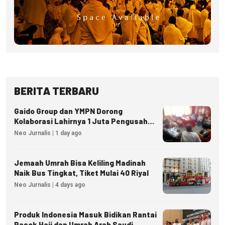
BERITA TERBARU
Gaido Group dan YMPN Dorong
Kolaborasi Lahirnya 1 Juta Pengusaha
Ekonomi Syariah
Neo Jurnalis | 1 day ago
Jemaah Umrah Bisa Keliling Madinah
Naik Bus Tingkat, Tiket Mulai 40 Riyal
Neo Jurnalis | 4 days ago
Produk Indonesia Masuk Bidikan Rantai
Pasok Haji dan Umrah Arab Saudi