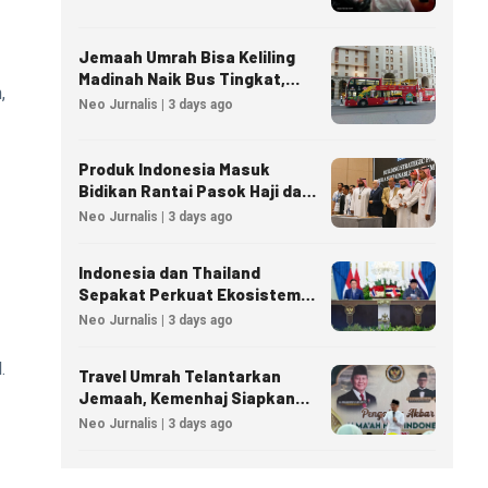
Jemaah Umrah Bisa Keliling
Madinah Naik Bus Tingkat,
,
Tiket Mulai 40 Riyal
Neo Jurnalis | 3 days ago
Produk Indonesia Masuk
Bidikan Rantai Pasok Haji dan
Umrah Arab Saudi
Neo Jurnalis | 3 days ago
Indonesia dan Thailand
Sepakat Perkuat Ekosistem
Industri Halal
Neo Jurnalis | 3 days ago
.
Travel Umrah Telantarkan
Jemaah, Kemenhaj Siapkan
Sanksi Penutupan Izin hingga
Neo Jurnalis | 3 days ago
Pidana