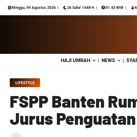
Minggu, 09 Agustus 2026
26 Safar 1448 H
01.43 WIB
M
HAJI UMRAH
NEWS
SYA
|
|
LIFESTYLE
FSPP Banten Ru
Jurus Penguatan