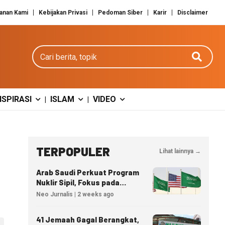
anan Kami
Kebijakan Privasi
Pedoman Siber
Karir
Disclaimer
Cari berita
NSPIRASI
ISLAM
VIDEO
|
|
TERPOPULER
Lihat lainnya →
Arab Saudi Perkuat Program
Nuklir Sipil, Fokus pada
Transfer Teknologi dan
Neo Jurnalis | 2 weeks ago
Kedaulatan Energi
41 Jemaah Gagal Berangkat,