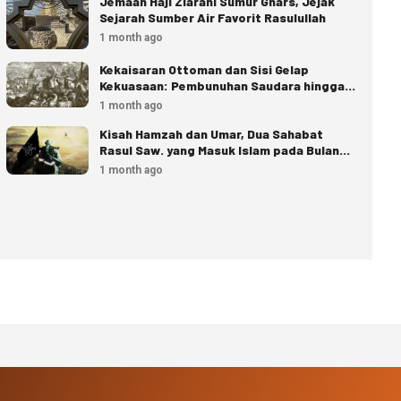
Jemaah Haji Ziarahi Sumur Ghars, Jejak
Sejarah Sumber Air Favorit Rasulullah
1 month ago
Kekaisaran Ottoman dan Sisi Gelap
Kekuasaan: Pembunuhan Saudara hingga
Eksekusi Istana
1 month ago
Kisah Hamzah dan Umar, Dua Sahabat
Rasul Saw. yang Masuk Islam pada Bulan
Dzulhijjah
1 month ago