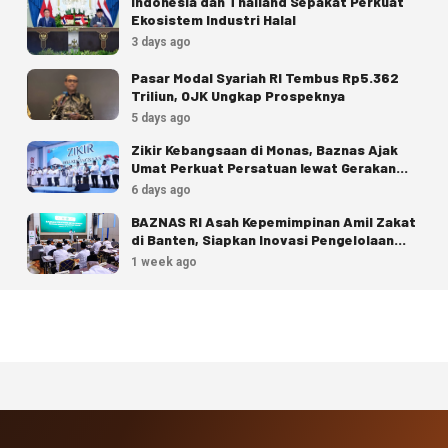
Indonesia dan Thailand Sepakat Perkuat
Ekosistem Industri Halal
3 days ago
Pasar Modal Syariah RI Tembus Rp5.362
Triliun, OJK Ungkap Prospeknya
5 days ago
Zikir Kebangsaan di Monas, Baznas Ajak
Umat Perkuat Persatuan lewat Gerakan
Zakat
6 days ago
BAZNAS RI Asah Kepemimpinan Amil Zakat
di Banten, Siapkan Inovasi Pengelolaan
Zakat
1 week ago