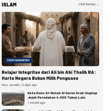
ISLAM
Lihat lainnya →
SIRAH NABAWIYAH
Belajar Integritas dari Ali bin Abi Thalib RA:
Harta Negara Bukan Milik Penguasa
Neo Jurnalis | 5 days ago
Kota Kuno Al-Natah di Gurun Arab Ungkap
Jejak Peradaban 4.000 Tahun Lalu
1 month ago