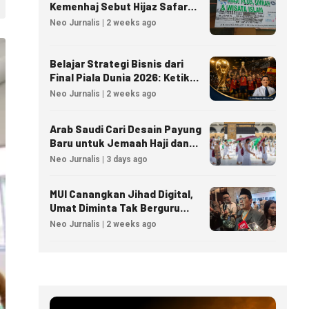
Kemenhaj Sebut Hijaz Safar
Tidak Masuk Daftar Resmi
Neo Jurnalis | 2 weeks ago
PPIU
Belajar Strategi Bisnis dari
Final Piala Dunia 2026: Ketika
Taktik Sepak Bola Menjadi
Neo Jurnalis | 2 weeks ago
Inspirasi Kesuksesan Bisnis
Arab Saudi Cari Desain Payung
Baru untuk Jemaah Haji dan
Umrah
Neo Jurnalis | 3 days ago
MUI Canangkan Jihad Digital,
Umat Diminta Tak Berguru
Agama Lewat AI
Neo Jurnalis | 2 weeks ago