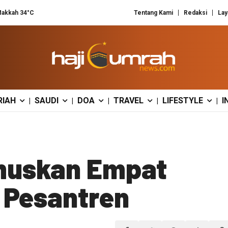
akkah 34°C
Tentang Kami
Redaksi
Lay
RIAH
SAUDI
DOA
TRAVEL
LIFESTYLE
I
|
|
|
|
|
muskan Empat
 Pesantren