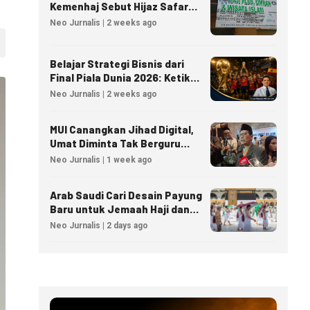
Kemenhaj Sebut Hijaz Safar
Tidak Masuk Daftar Resmi
Neo Jurnalis | 2 weeks ago
PPIU
Belajar Strategi Bisnis dari
Final Piala Dunia 2026: Ketika
Taktik Sepak Bola Menjadi
Neo Jurnalis | 2 weeks ago
Inspirasi Kesuksesan Bisnis
MUI Canangkan Jihad Digital,
Umat Diminta Tak Berguru
Agama Lewat AI
Neo Jurnalis | 1 week ago
Arab Saudi Cari Desain Payung
Baru untuk Jemaah Haji dan
Umrah
Neo Jurnalis | 2 days ago