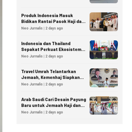
Produk Indonesia Masuk
Bidikan Rantai Pasok Haji dan
Umrah Arab Saudi
Neo Jurnalis | 2 days ago
Indonesia dan Thailand
Sepakat Perkuat Ekosistem
Industri Halal
Neo Jurnalis | 2 days ago
Travel Umrah Telantarkan
Jemaah, Kemenhaj Siapkan
Sanksi Penutupan Izin hingga
Neo Jurnalis | 2 days ago
Pidana
Arab Saudi Cari Desain Payung
Baru untuk Jemaah Haji dan
Umrah
Neo Jurnalis | 2 days ago