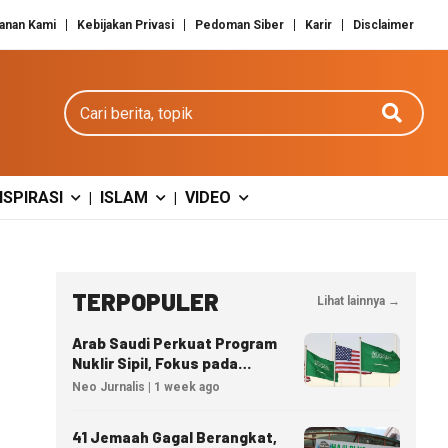
anan Kami
Kebijakan Privasi
Pedoman Siber
Karir
Disclaimer
Cari berita
NSPIRASI
ISLAM
VIDEO
|
|
TERPOPULER
Lihat lainnya →
Arab Saudi Perkuat Program
Nuklir Sipil, Fokus pada
Transfer Teknologi dan
Neo Jurnalis | 1 week ago
Kedaulatan Energi
41 Jemaah Gagal Berangkat,