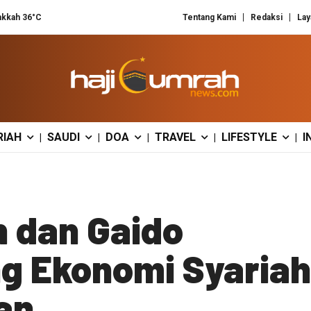
kkah 36°C
Tentang Kami
Redaksi
Lay
RIAH
SAUDI
DOA
TRAVEL
LIFESTYLE
I
|
|
|
|
|
n dan Gaido
g Ekonomi Syariah
an