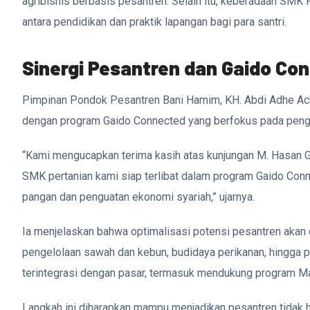
agribisnis berbasis pesantren. Selain itu, keberadaan SMK 
antara pendidikan dan praktik lapangan bagi para santri.
Sinergi Pesantren dan Gaido Co
Pimpinan Pondok Pesantren Bani Hamim, KH. Abdi Adhe Ac
dengan program Gaido Connected yang berfokus pada peng
“Kami mengucapkan terima kasih atas kunjungan M. Hasan G
SMK pertanian kami siap terlibat dalam program Gaido Con
pangan dan penguatan ekonomi syariah,” ujarnya.
Ia menjelaskan bahwa optimalisasi potensi pesantren akan di
pengelolaan sawah dan kebun, budidaya perikanan, hingga p
terintegrasi dengan pasar, termasuk mendukung program Ma
Langkah ini diharapkan mampu menjadikan pesantren tidak h