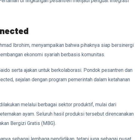
Pertanian di lingkungan pesantren menjadi penguat integrasi
nnected
hmad Ibrohim, menyampaikan bahwa pihaknya siap bersinergi
embangan ekonomi syariah berbasis komunitas.
aido serta ajakan untuk berkolaborasi. Pondok pesantren dan
nected, sejalan dengan program pemerintah dalam ketahanan
lakukan melalui berbagai sektor produktif, mulai dari
eternakan ayam. Seluruh hasil produksi tersebut direncanakan
kan Bergizi Gratis (MBG).
anya sebagai lembaga pendidikan, tetapi juga sebagai pusat