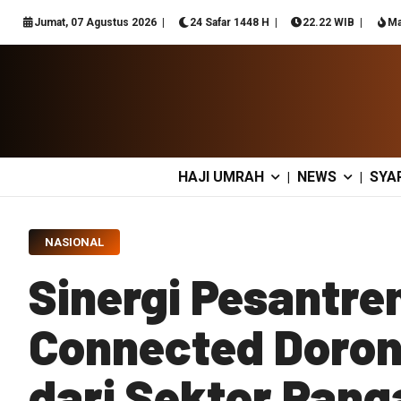
Jumat, 07 Agustus 2026
24 Safar 1448 H
22.22 WIB
Ma
HAJI UMRAH
NEWS
SYA
|
|
NASIONAL
Sinergi Pesantre
Connected Doron
dari Sektor Pang