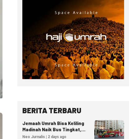
BERITA TERBARU
Jemaah Umrah Bisa Keliling
Madinah Naik Bus Tingkat,
Tiket Mulai 40 Riyal
Neo Jurnalis | 2 days ago