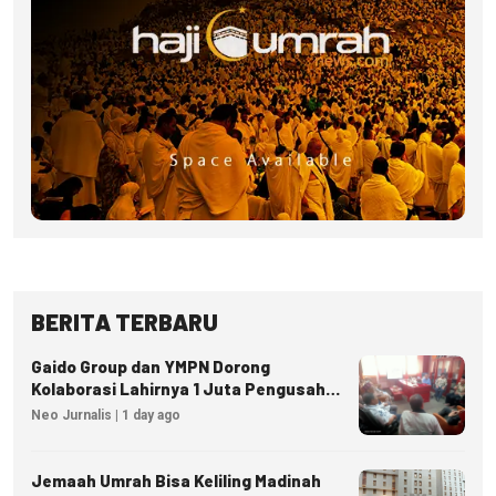
BERITA TERBARU
Gaido Group dan YMPN Dorong
Kolaborasi Lahirnya 1 Juta Pengusaha
Ekonomi Syariah
Neo Jurnalis | 1 day ago
Jemaah Umrah Bisa Keliling Madinah