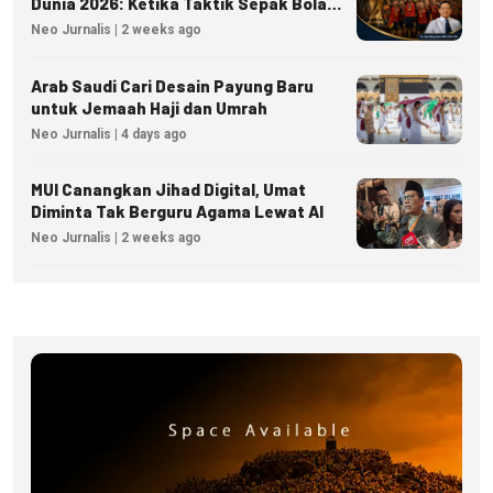
Dunia 2026: Ketika Taktik Sepak Bola
Menjadi Inspirasi Kesuksesan Bisnis
Neo Jurnalis | 2 weeks ago
Arab Saudi Cari Desain Payung Baru
untuk Jemaah Haji dan Umrah
Neo Jurnalis | 4 days ago
MUI Canangkan Jihad Digital, Umat
Diminta Tak Berguru Agama Lewat AI
Neo Jurnalis | 2 weeks ago