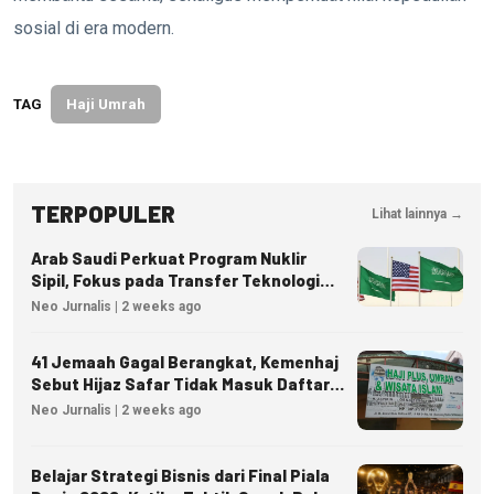
sosial di era modern.
TAG
Haji Umrah
TERPOPULER
Lihat lainnya →
Arab Saudi Perkuat Program Nuklir
Sipil, Fokus pada Transfer Teknologi
dan Kedaulatan Energi
Neo Jurnalis | 2 weeks ago
41 Jemaah Gagal Berangkat, Kemenhaj
Sebut Hijaz Safar Tidak Masuk Daftar
Resmi PPIU
Neo Jurnalis | 2 weeks ago
Belajar Strategi Bisnis dari Final Piala