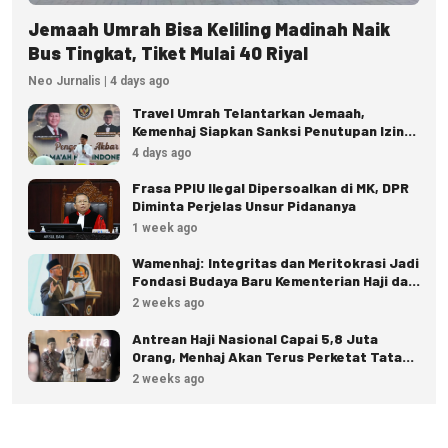
Jemaah Umrah Bisa Keliling Madinah Naik
Bus Tingkat, Tiket Mulai 40 Riyal
Neo Jurnalis | 4 days ago
Travel Umrah Telantarkan Jemaah,
Kemenhaj Siapkan Sanksi Penutupan Izin
hingga Pidana
4 days ago
Frasa PPIU Ilegal Dipersoalkan di MK, DPR
Diminta Perjelas Unsur Pidananya
1 week ago
Wamenhaj: Integritas dan Meritokrasi Jadi
Fondasi Budaya Baru Kementerian Haji dan
Umrah
2 weeks ago
Antrean Haji Nasional Capai 5,8 Juta
Orang, Menhaj Akan Terus Perketat Tata
Kelola
2 weeks ago