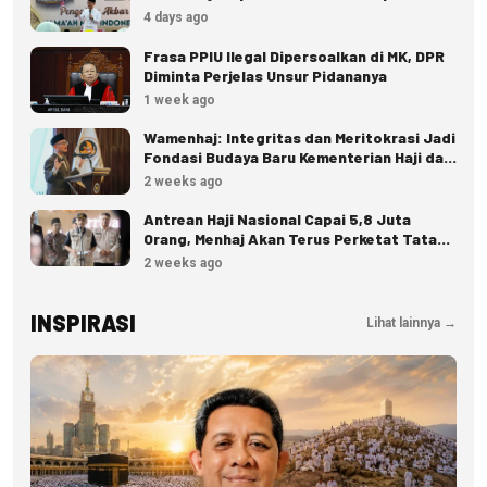
hingga Pidana
4 days ago
Frasa PPIU Ilegal Dipersoalkan di MK, DPR
Diminta Perjelas Unsur Pidananya
1 week ago
Wamenhaj: Integritas dan Meritokrasi Jadi
Fondasi Budaya Baru Kementerian Haji dan
Umrah
2 weeks ago
Antrean Haji Nasional Capai 5,8 Juta
Orang, Menhaj Akan Terus Perketat Tata
Kelola
2 weeks ago
INSPIRASI
Lihat lainnya →