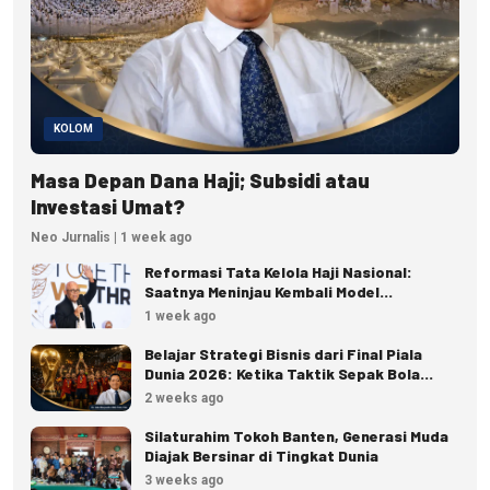
KOLOM
Masa Depan Dana Haji; Subsidi atau
Investasi Umat?
Neo Jurnalis | 1 week ago
Reformasi Tata Kelola Haji Nasional:
Saatnya Meninjau Kembali Model
Pengelolaan Haji Reguler
1 week ago
Belajar Strategi Bisnis dari Final Piala
Dunia 2026: Ketika Taktik Sepak Bola
Menjadi Inspirasi Kesuksesan Bisnis
2 weeks ago
Silaturahim Tokoh Banten, Generasi Muda
Diajak Bersinar di Tingkat Dunia
3 weeks ago