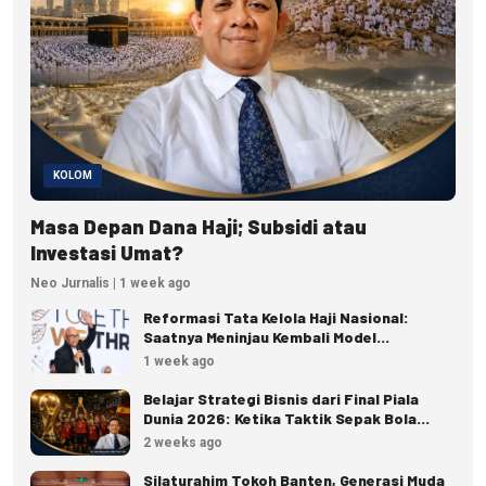
KOLOM
Masa Depan Dana Haji; Subsidi atau
Investasi Umat?
Neo Jurnalis | 1 week ago
Reformasi Tata Kelola Haji Nasional:
Saatnya Meninjau Kembali Model
Pengelolaan Haji Reguler
1 week ago
Belajar Strategi Bisnis dari Final Piala
Dunia 2026: Ketika Taktik Sepak Bola
Menjadi Inspirasi Kesuksesan Bisnis
2 weeks ago
Silaturahim Tokoh Banten, Generasi Muda