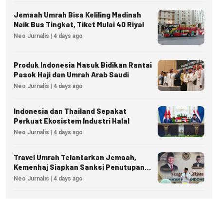
Jemaah Umrah Bisa Keliling Madinah
Naik Bus Tingkat, Tiket Mulai 40 Riyal
Neo Jurnalis | 4 days ago
Produk Indonesia Masuk Bidikan Rantai
Pasok Haji dan Umrah Arab Saudi
Neo Jurnalis | 4 days ago
Indonesia dan Thailand Sepakat
Perkuat Ekosistem Industri Halal
Neo Jurnalis | 4 days ago
Travel Umrah Telantarkan Jemaah,
Kemenhaj Siapkan Sanksi Penutupan
Izin hingga Pidana
Neo Jurnalis | 4 days ago