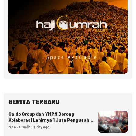
BERITA TERBARU
Gaido Group dan YMPN Dorong
Kolaborasi Lahirnya 1 Juta Pengusaha
Ekonomi Syariah
Neo Jurnalis | 1 day ago