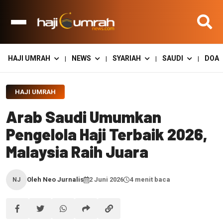
HAJI UMRAH
NEWS
SYARIAH
SAUDI
DOA
|
|
|
|
HAJI UMRAH
Arab Saudi Umumkan
Pengelola Haji Terbaik 2026,
Malaysia Raih Juara
Oleh Neo Jurnalis
2 Juni 2026
4 menit baca
NJ