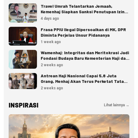
Travel Umrah Telantarkan Jemaah,
Kemenhaj Siapkan Sanksi Penutupan Izin
hingga Pidana
4 days ago
Frasa PPIU Ilegal Dipersoalkan di MK, DPR
Diminta Perjelas Unsur Pidananya
1 week ago
Wamenhaj: Integritas dan Meritokrasi Jadi
Fondasi Budaya Baru Kementerian Haji dan
Umrah
2 weeks ago
Antrean Haji Nasional Capai 5,8 Juta
Orang, Menhaj Akan Terus Perketat Tata
Kelola
2 weeks ago
INSPIRASI
Lihat lainnya →