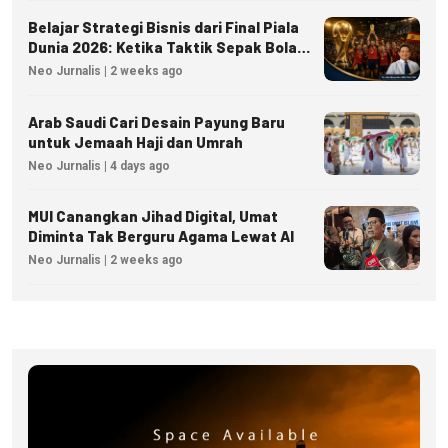
Belajar Strategi Bisnis dari Final Piala
Dunia 2026: Ketika Taktik Sepak Bola
Menjadi Inspirasi Kesuksesan Bisnis
Neo Jurnalis | 2 weeks ago
Arab Saudi Cari Desain Payung Baru
untuk Jemaah Haji dan Umrah
Neo Jurnalis | 4 days ago
MUI Canangkan Jihad Digital, Umat
Diminta Tak Berguru Agama Lewat AI
Neo Jurnalis | 2 weeks ago