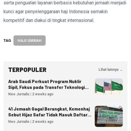
serta penguatan layanan berbasis kebutuhan jemaah menjadi
kunci agar penyelenggaraan haji Indonesia semakin
kompetitif dan diakui di tingkat internasional.
TAG
HAJI UMRAH
TERPOPULER
Lihat lainnya →
Arab Saudi Perkuat Program Nuklir
Sipil, Fokus pada Transfer Teknologi
dan Kedaulatan Energi
Neo Jurnalis | 2 weeks ago
41 Jemaah Gagal Berangkat, Kemenhaj
Sebut Hijaz Safar Tidak Masuk Daftar
Resmi PPIU
Neo Jurnalis | 2 weeks ago