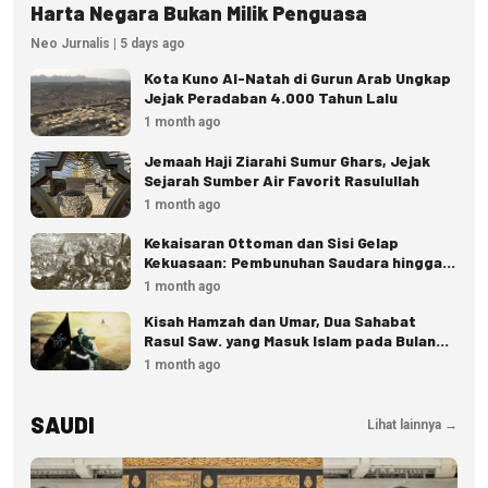
Harta Negara Bukan Milik Penguasa
Neo Jurnalis | 5 days ago
Kota Kuno Al-Natah di Gurun Arab Ungkap
Jejak Peradaban 4.000 Tahun Lalu
1 month ago
Jemaah Haji Ziarahi Sumur Ghars, Jejak
Sejarah Sumber Air Favorit Rasulullah
1 month ago
Kekaisaran Ottoman dan Sisi Gelap
Kekuasaan: Pembunuhan Saudara hingga
Eksekusi Istana
1 month ago
Kisah Hamzah dan Umar, Dua Sahabat
Rasul Saw. yang Masuk Islam pada Bulan
Dzulhijjah
1 month ago
SAUDI
Lihat lainnya →