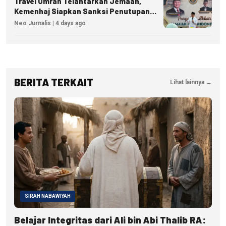
Travel Umrah Telantarkan Jemaah,
Kemenhaj Siapkan Sanksi Penutupan
Izin hingga Pidana
Neo Jurnalis | 4 days ago
BERITA TERKAIT
Lihat lainnya →
SIRAH NABAWIYAH
Belajar Integritas dari Ali bin Abi Thalib RA: