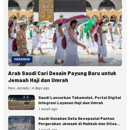
HARAMAIN
Arab Saudi Cari Desain Payung Baru untuk
Jemaah Haji dan Umrah
Neo Jurnalis | 4 days ago
Saudi Luncurkan Takamulat, Portal Digital
Integrasi Layanan Haji dan Umrah
1 week ago
Saudi Gunakan Data Geospasial Pantau
Pergerakan Jemaah di Makkah dan Situs
Suci
1 week ago