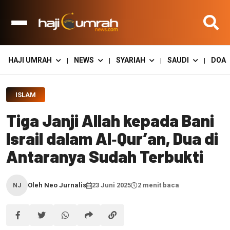
HAJI UMRAH
NEWS
SYARIAH
SAUDI
DOA
|
|
|
|
ISLAM
Tiga Janji Allah kepada Bani
Israil dalam Al‑Qur’an, Dua di
Antaranya Sudah Terbukti
Oleh Neo Jurnalis
23 Juni 2025
2 menit baca
NJ