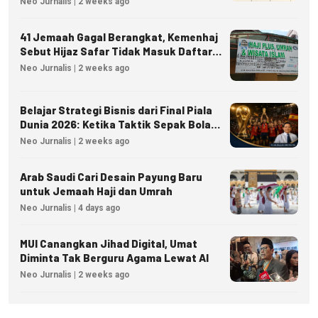
Neo Jurnalis | 2 weeks ago
41 Jemaah Gagal Berangkat, Kemenhaj
Sebut Hijaz Safar Tidak Masuk Daftar
Resmi PPIU
Neo Jurnalis | 2 weeks ago
Belajar Strategi Bisnis dari Final Piala
Dunia 2026: Ketika Taktik Sepak Bola
Menjadi Inspirasi Kesuksesan Bisnis
Neo Jurnalis | 2 weeks ago
Arab Saudi Cari Desain Payung Baru
untuk Jemaah Haji dan Umrah
Neo Jurnalis | 4 days ago
MUI Canangkan Jihad Digital, Umat
Diminta Tak Berguru Agama Lewat AI
Neo Jurnalis | 2 weeks ago