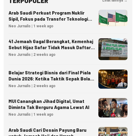
TERPOPULER
Lihat lainnya →
Arab Saudi Perkuat Program Nuklir
Sipil, Fokus pada Transfer Teknologi
dan Kedaulatan Energi
Neo Jurnalis | 1 week ago
41 Jemaah Gagal Berangkat, Kemenhaj
Sebut Hijaz Safar Tidak Masuk Daftar
Resmi PPIU
Neo Jurnalis | 2 weeks ago
Belajar Strategi Bisnis dari Final Piala
Dunia 2026: Ketika Taktik Sepak Bola
Menjadi Inspirasi Kesuksesan Bisnis
Neo Jurnalis | 2 weeks ago
MUI Canangkan Jihad Digital, Umat
Diminta Tak Berguru Agama Lewat AI
Neo Jurnalis | 1 week ago
Arab Saudi Cari Desain Payung Baru