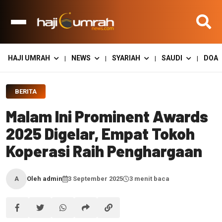
HAJI UMRAH
NEWS
SYARIAH
SAUDI
DOA
|
|
|
|
BERITA
Malam Ini Prominent Awards
2025 Digelar, Empat Tokoh
Koperasi Raih Penghargaan
Oleh admin
3 September 2025
3 menit baca
A