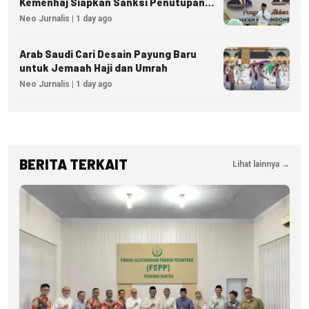
Kemenhaj Siapkan Sanksi Penutupan
Izin hingga Pidana
Neo Jurnalis | 1 day ago
Arab Saudi Cari Desain Payung Baru
untuk Jemaah Haji dan Umrah
Neo Jurnalis | 1 day ago
BERITA TERKAIT
Lihat lainnya →