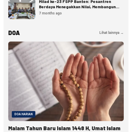
Milad ke-23 FSPP Banten: Pesantren
Berdaya Menegakkan Nilai, Membangun
Peradaban
7 months ago
DOA
Lihat lainnya →
DOA HARIAN
Malam Tahun Baru Islam 1448 H, Umat Islam