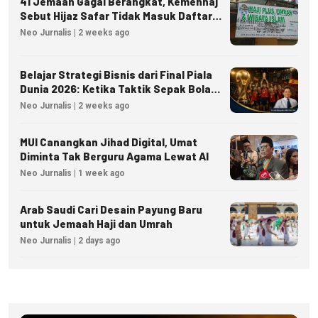
41 Jemaah Gagal Berangkat, Kemenhaj
Sebut Hijaz Safar Tidak Masuk Daftar
Resmi PPIU
Neo Jurnalis | 2 weeks ago
Belajar Strategi Bisnis dari Final Piala
Dunia 2026: Ketika Taktik Sepak Bola
Menjadi Inspirasi Kesuksesan Bisnis
Neo Jurnalis | 2 weeks ago
MUI Canangkan Jihad Digital, Umat
Diminta Tak Berguru Agama Lewat AI
Neo Jurnalis | 1 week ago
Arab Saudi Cari Desain Payung Baru
untuk Jemaah Haji dan Umrah
Neo Jurnalis | 2 days ago