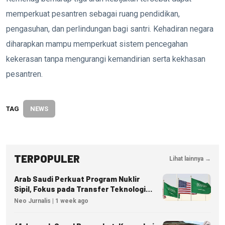
memperkuat pesantren sebagai ruang pendidikan,
pengasuhan, dan perlindungan bagi santri. Kehadiran negara
diharapkan mampu memperkuat sistem pencegahan
kekerasan tanpa mengurangi kemandirian serta kekhasan
pesantren.
TAG
NEWS
TERPOPULER
Lihat lainnya →
Arab Saudi Perkuat Program Nuklir
Sipil, Fokus pada Transfer Teknologi
dan Kedaulatan Energi
Neo Jurnalis | 1 week ago