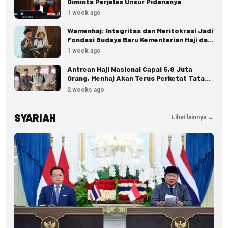
Diminta Perjelas Unsur Pidananya
1 week ago
Wamenhaj: Integritas dan Meritokrasi Jadi
Fondasi Budaya Baru Kementerian Haji dan
Umrah
1 week ago
Antrean Haji Nasional Capai 5,8 Juta
Orang, Menhaj Akan Terus Perketat Tata
Kelola
2 weeks ago
SYARIAH
Lihat lainnya →