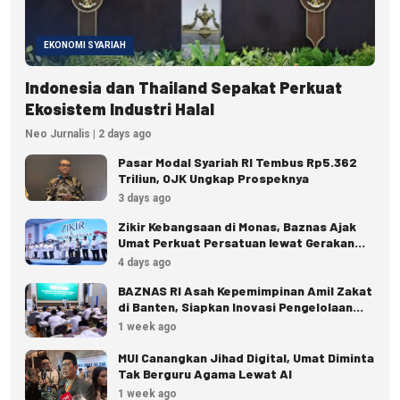
EKONOMI SYARIAH
Indonesia dan Thailand Sepakat Perkuat
Ekosistem Industri Halal
Neo Jurnalis | 2 days ago
Pasar Modal Syariah RI Tembus Rp5.362
Triliun, OJK Ungkap Prospeknya
3 days ago
Zikir Kebangsaan di Monas, Baznas Ajak
Umat Perkuat Persatuan lewat Gerakan
Zakat
4 days ago
BAZNAS RI Asah Kepemimpinan Amil Zakat
di Banten, Siapkan Inovasi Pengelolaan
Zakat
1 week ago
MUI Canangkan Jihad Digital, Umat Diminta
Tak Berguru Agama Lewat AI
1 week ago