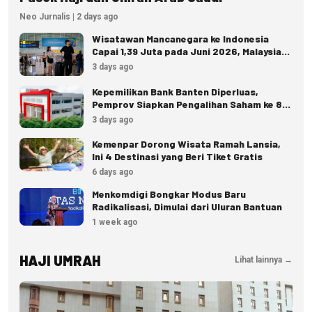
Neo Jurnalis | 2 days ago
Wisatawan Mancanegara ke Indonesia
Capai 1,39 Juta pada Juni 2026, Malaysia
Terbanyak
3 days ago
Kepemilikan Bank Banten Diperluas,
Pemprov Siapkan Pengalihan Saham ke 8
Pemda
3 days ago
Kemenpar Dorong Wisata Ramah Lansia,
Ini 4 Destinasi yang Beri Tiket Gratis
6 days ago
Menkomdigi Bongkar Modus Baru
Radikalisasi, Dimulai dari Uluran Bantuan
1 week ago
HAJI UMRAH
Lihat lainnya →