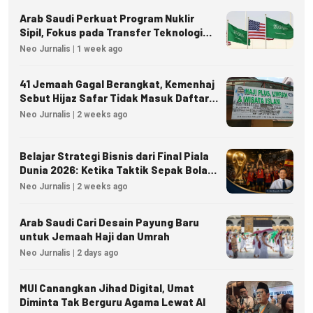
Arab Saudi Perkuat Program Nuklir
Sipil, Fokus pada Transfer Teknologi
dan Kedaulatan Energi
Neo Jurnalis | 1 week ago
41 Jemaah Gagal Berangkat, Kemenhaj
Sebut Hijaz Safar Tidak Masuk Daftar
Resmi PPIU
Neo Jurnalis | 2 weeks ago
Belajar Strategi Bisnis dari Final Piala
Dunia 2026: Ketika Taktik Sepak Bola
Menjadi Inspirasi Kesuksesan Bisnis
Neo Jurnalis | 2 weeks ago
Arab Saudi Cari Desain Payung Baru
untuk Jemaah Haji dan Umrah
Neo Jurnalis | 2 days ago
MUI Canangkan Jihad Digital, Umat
Diminta Tak Berguru Agama Lewat AI