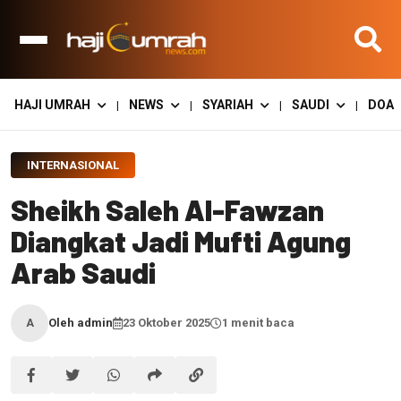
HAJI UMRAH
NEWS
SYARIAH
SAUDI
DOA
|
|
|
|
INTERNASIONAL
Sheikh Saleh Al-Fawzan
Diangkat Jadi Mufti Agung
Arab Saudi
Oleh admin
23 Oktober 2025
1 menit baca
A