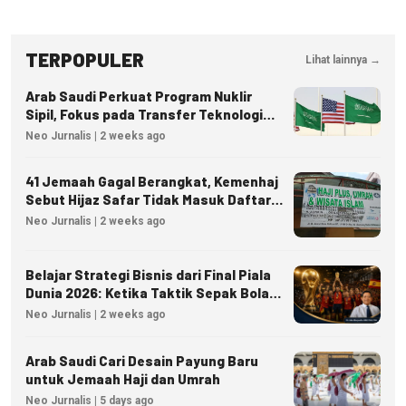
TERPOPULER
Lihat lainnya →
Arab Saudi Perkuat Program Nuklir
Sipil, Fokus pada Transfer Teknologi
dan Kedaulatan Energi
Neo Jurnalis | 2 weeks ago
41 Jemaah Gagal Berangkat, Kemenhaj
Sebut Hijaz Safar Tidak Masuk Daftar
Resmi PPIU
Neo Jurnalis | 2 weeks ago
Belajar Strategi Bisnis dari Final Piala
Dunia 2026: Ketika Taktik Sepak Bola
Menjadi Inspirasi Kesuksesan Bisnis
Neo Jurnalis | 2 weeks ago
Arab Saudi Cari Desain Payung Baru
untuk Jemaah Haji dan Umrah
Neo Jurnalis | 5 days ago