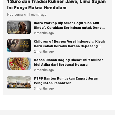
1 Suro dan Tradisi Kuliner Jawa, Lima Sajian
Ini Punya Makna Mendalam
Neo Jurnalis | 1 month ago
Indro Warkop Ciptakan Lagu “Dan Aku
Rindu”, Curahkan Kerinduan untuk Dono
dan Kasino
2 months ago
Children of Heaven Versi Indonesia, Kisah
Haru Kakak Beradik karena Sepasang
Sepatu
2 months ago
Bosan Olahan Daging Biasa? Ini 7 Kuliner
Idul Adha dari Berbagai Negara
2 months ago
FSPP Banten Rumuskan Empat Jurus
Penguatan Pesantren
3 months ago