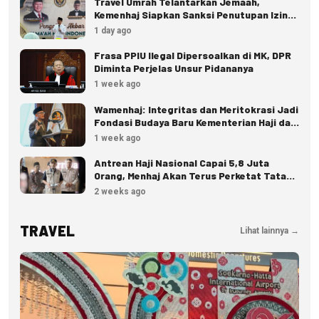
Travel Umrah Telantarkan Jemaah,
Kemenhaj Siapkan Sanksi Penutupan Izin
hingga Pidana
1 day ago
Frasa PPIU Ilegal Dipersoalkan di MK, DPR
Diminta Perjelas Unsur Pidananya
1 week ago
Wamenhaj: Integritas dan Meritokrasi Jadi
Fondasi Budaya Baru Kementerian Haji dan
Umrah
1 week ago
Antrean Haji Nasional Capai 5,8 Juta
Orang, Menhaj Akan Terus Perketat Tata
Kelola
2 weeks ago
TRAVEL
Lihat lainnya →