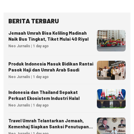
BERITA TERBARU
Jemaah Umrah Bisa Keliling Madinah
Naik Bus Tingkat, Tiket Mulai 40 Riyal
Neo Jurnalis | 1 day ago
Produk Indonesia Masuk Bidikan Rantai
Pasok Haji dan Umrah Arab Saudi
Neo Jurnalis | 1 day ago
Indonesia dan Thailand Sepakat
Perkuat Ekosistem Industri Halal
Neo Jurnalis | 1 day ago
Travel Umrah Telantarkan Jemaah,
Kemenhaj Siapkan Sanksi Penutupan
Izin hingga Pidana
Neo Jurnalis | 1 day ago