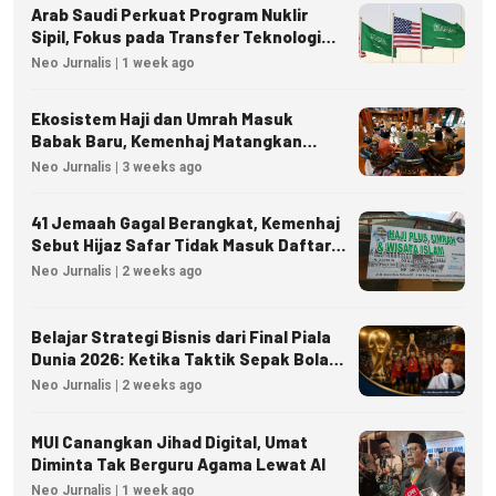
Arab Saudi Perkuat Program Nuklir
Sipil, Fokus pada Transfer Teknologi
dan Kedaulatan Energi
Neo Jurnalis | 1 week ago
Ekosistem Haji dan Umrah Masuk
Babak Baru, Kemenhaj Matangkan
Regulasi Nasional
Neo Jurnalis | 3 weeks ago
41 Jemaah Gagal Berangkat, Kemenhaj
Sebut Hijaz Safar Tidak Masuk Daftar
Resmi PPIU
Neo Jurnalis | 2 weeks ago
Belajar Strategi Bisnis dari Final Piala
Dunia 2026: Ketika Taktik Sepak Bola
Menjadi Inspirasi Kesuksesan Bisnis
Neo Jurnalis | 2 weeks ago
MUI Canangkan Jihad Digital, Umat
Diminta Tak Berguru Agama Lewat AI
Neo Jurnalis | 1 week ago