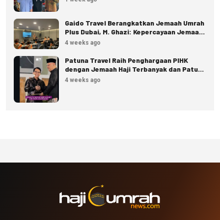
Gaido Travel Berangkatkan Jemaah Umrah
Plus Dubai, M. Ghazi: Kepercayaan Jemaah
Terus Meningkat
4 weeks ago
Patuna Travel Raih Penghargaan PIHK
dengan Jemaah Haji Terbanyak dan Patuh
Regulasi
4 weeks ago