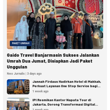
PAKET UMRAH
Gaido Travel Banjarmasin Sukses Jalankan
Umrah Dua Jumat, Disiapkan Jadi Paket
Unggulan
Neo Jurnalis | 3 days ago
Jannah Firdaus Hadirkan Hotel di Makkah,
Perkuat Layanan One Stop Service bagi
Jemaah
1 week ago
IPI Resmikan Kantor Napata Tour di
Jakarta, Dorong Transformasi Digital
Pariwisata
1 week ago