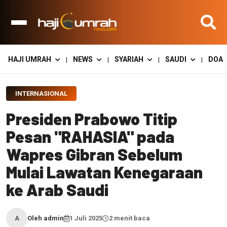
HAJI UMRAH
NEWS
SYARIAH
SAUDI
DOA
|
|
|
|
INTERNASIONAL
Presiden Prabowo Titip
Pesan "RAHASIA" pada
Wapres Gibran Sebelum
Mulai Lawatan Kenegaraan
ke Arab Saudi
Oleh admin
1 Juli 2025
2 menit baca
A