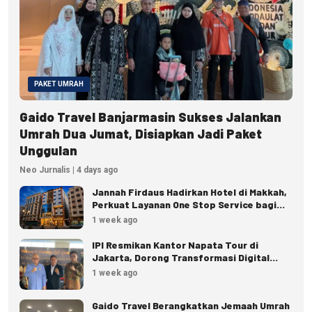
PAKET UMRAH
Gaido Travel Banjarmasin Sukses Jalankan
Umrah Dua Jumat, Disiapkan Jadi Paket
Unggulan
Neo Jurnalis | 4 days ago
Jannah Firdaus Hadirkan Hotel di Makkah,
Perkuat Layanan One Stop Service bagi
Jemaah
1 week ago
IPI Resmikan Kantor Napata Tour di
Jakarta, Dorong Transformasi Digital
Pariwisata
1 week ago
Gaido Travel Berangkatkan Jemaah Umrah