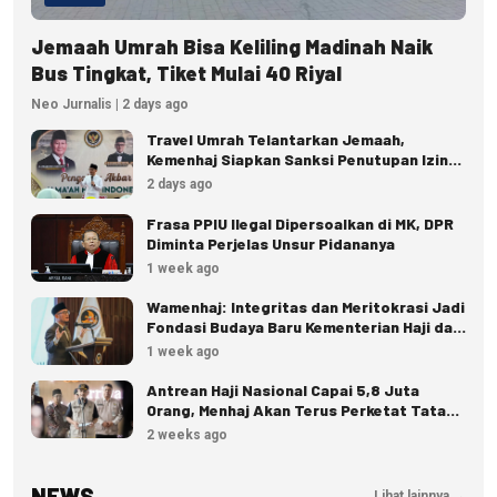
Jemaah Umrah Bisa Keliling Madinah Naik
Bus Tingkat, Tiket Mulai 40 Riyal
Neo Jurnalis | 2 days ago
Travel Umrah Telantarkan Jemaah,
Kemenhaj Siapkan Sanksi Penutupan Izin
hingga Pidana
2 days ago
Frasa PPIU Ilegal Dipersoalkan di MK, DPR
Diminta Perjelas Unsur Pidananya
1 week ago
Wamenhaj: Integritas dan Meritokrasi Jadi
Fondasi Budaya Baru Kementerian Haji dan
Umrah
1 week ago
Antrean Haji Nasional Capai 5,8 Juta
Orang, Menhaj Akan Terus Perketat Tata
Kelola
2 weeks ago
NEWS
Lihat lainnya →