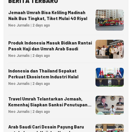
BERITA TERBARU
Jemaah Umrah Bisa Keliling Madinah
Naik Bus Tingkat, Tiket Mulai 40 Riyal
Neo Jurnalis | 2 days ago
Produk Indonesia Masuk Bidikan Rantai
Pasok Haji dan Umrah Arab Saudi
Neo Jurnalis | 2 days ago
Indonesia dan Thailand Sepakat
Perkuat Ekosistem Industri Halal
Neo Jurnalis | 2 days ago
Travel Umrah Telantarkan Jemaah,
Kemenhaj Siapkan Sanksi Penutupan
Izin hingga Pidana
Neo Jurnalis | 2 days ago
Arab Saudi Cari Desain Payung Baru