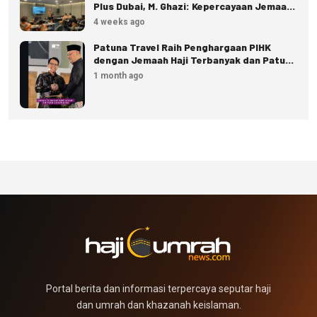
Plus Dubai, M. Ghazi: Kepercayaan Jemaah
Terus Meningkat
4 weeks ago
Patuna Travel Raih Penghargaan PIHK
dengan Jemaah Haji Terbanyak dan Patuh
Regulasi
1 month ago
Portal berita dan informasi terpercaya seputar haji
dan umrah dan khazanah keislaman.