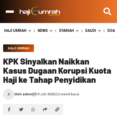
HAJI UMRAH
NEWS
SYARIAH
SAUDI
DOA
|
|
|
|
HAJI UMRAH
KPK Sinyalkan Naikkan
Kasus Dugaan Korupsi Kuota
Haji ke Tahap Penyidikan
Oleh admin
19 Juli 2025
2 menit baca
A