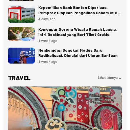
Kepemilikan Bank Banten Diperluas,
Pemprov Siapkan Pengalihan Saham ke 8
Pemda
4 days ago
Kemenpar Dorong Wisata Ramah Lansia,
Ini 4 Destinasi yang Beri Tiket Gratis
1 week ago
Menkomdigi Bongkar Modus Baru
Radikalisasi, Dimulai dari Uluran Bantuan
1 week ago
TRAVEL
Lihat lainnya →