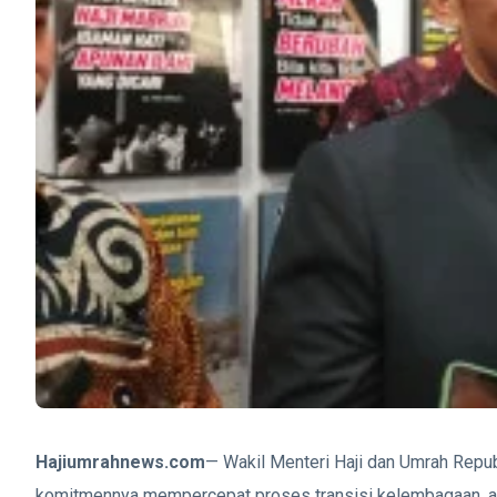
Hajiumrahnews.com
— Wakil Menteri Haji dan Umrah Repub
komitmennya mempercepat proses transisi kelembagaan, as