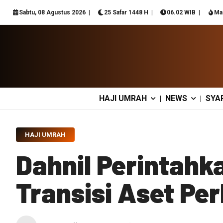
Sabtu, 08 Agustus 2026
25 Safar 1448 H
06.02 WIB
Ma
HAJI UMRAH
NEWS
SYA
|
|
HAJI UMRAH
Dahnil Perintahk
Transisi Aset Per