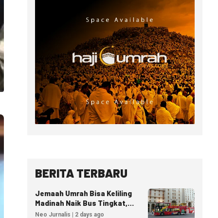
BERITA TERBARU
Jemaah Umrah Bisa Keliling
Madinah Naik Bus Tingkat,
Tiket Mulai 40 Riyal
Neo Jurnalis | 2 days ago