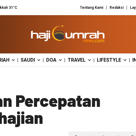
kkah 31°C
Tentang Kami
Redaksi
Lay
RIAH
SAUDI
DOA
TRAVEL
LIFESTYLE
I
|
|
|
|
|
an Percepatan
hajian