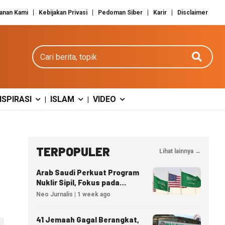
anan Kami
Kebijakan Privasi
Pedoman Siber
Karir
Disclaimer
Cari berita
NSPIRASI
ISLAM
VIDEO
|
|
TERPOPULER
Lihat lainnya →
Arab Saudi Perkuat Program
Nuklir Sipil, Fokus pada
Transfer Teknologi dan
Neo Jurnalis | 1 week ago
Kedaulatan Energi
41 Jemaah Gagal Berangkat,