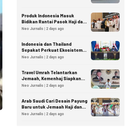
Produk Indonesia Masuk
Bidikan Rantai Pasok Haji dan
Umrah Arab Saudi
Neo Jurnalis | 2 days ago
Indonesia dan Thailand
Sepakat Perkuat Ekosistem
Industri Halal
Neo Jurnalis | 2 days ago
Travel Umrah Telantarkan
Jemaah, Kemenhaj Siapkan
Sanksi Penutupan Izin hingga
Neo Jurnalis | 2 days ago
Pidana
Arab Saudi Cari Desain Payung
Baru untuk Jemaah Haji dan
Umrah
Neo Jurnalis | 2 days ago