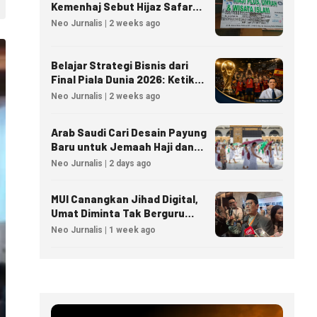
Kemenhaj Sebut Hijaz Safar
Tidak Masuk Daftar Resmi
Neo Jurnalis | 2 weeks ago
PPIU
Belajar Strategi Bisnis dari
Final Piala Dunia 2026: Ketika
Taktik Sepak Bola Menjadi
Neo Jurnalis | 2 weeks ago
Inspirasi Kesuksesan Bisnis
Arab Saudi Cari Desain Payung
Baru untuk Jemaah Haji dan
Umrah
Neo Jurnalis | 2 days ago
MUI Canangkan Jihad Digital,
Umat Diminta Tak Berguru
Agama Lewat AI
Neo Jurnalis | 1 week ago