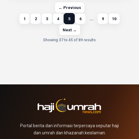
← Previous
1
2
3
4
5
6
...
9
10
Next →
Showing 37 to 45 of 89 results
Portal berita dan informasi terpercaya seputar haji
dan umrah dan khazanah keislaman.