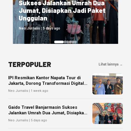
Jannah Firdaus Hadirkan Hotel
di Makkah, Perkuat Layanan
One Stop Service bagi Jemaah
Neo Jurnalis | 1 week ago
TERPOPULER
Lihat lainnya →
IPI Resmikan Kantor Napata Tour di
Jakarta, Dorong Transformasi Digital
Pariwisata
Neo Jurnalis | 1 week ago
Gaido Travel Banjarmasin Sukses
Jalankan Umrah Dua Jumat, Disiapkan
Jadi Paket Unggulan
Neo Jurnalis | 5 days ago