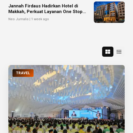
Jannah Firdaus Hadirkan Hotel di
Makkah, Perkuat Layanan One Stop
Service bagi Jemaah
Neo Jurnalis | 1 week ago
TRAVEL