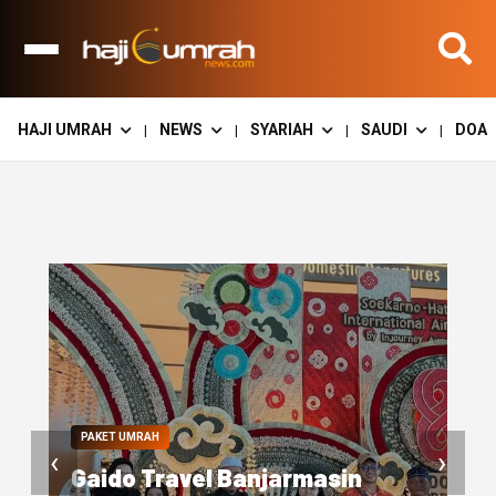
HAJI UMRAH
NEWS
SYARIAH
SAUDI
DOA
|
|
|
|
‹
›
SUARA TRAVEL