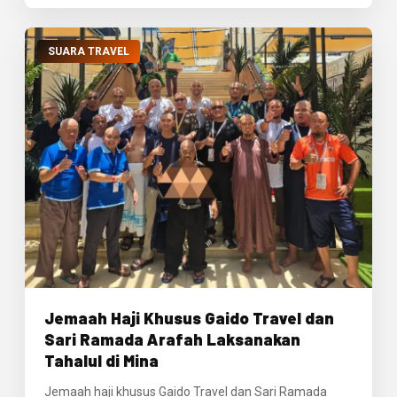
SUARA TRAVEL
Jemaah Haji Khusus Gaido Travel dan
Sari Ramada Arafah Laksanakan
Tahalul di Mina
Jemaah haji khusus Gaido Travel dan Sari Ramada