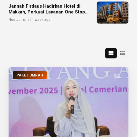
Jannah Firdaus Hadirkan Hotel di
Makkah, Perkuat Layanan One Stop
Service bagi Jemaah
Neo Jurnalis | 1 week ago
PAKET UMRAH