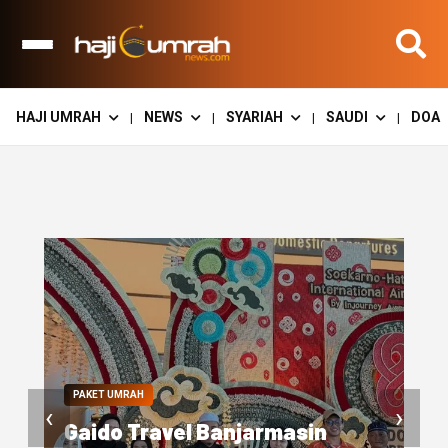
HAJI UMRAH
NEWS
SYARIAH
SAUDI
DOA
|
|
|
|
‹
›
SUARA TRAVEL