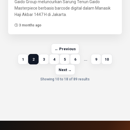
Gaido Group meluncurkan Sarung Tenun Gaido
Masterpiece berbasis barcode digital dalam Manasik
Haji Akbar 1447 H di Jakarta.
3 months ago
← Previous
1
2
3
4
5
6
...
9
10
Next →
Showing 10 to 18 of 89 results