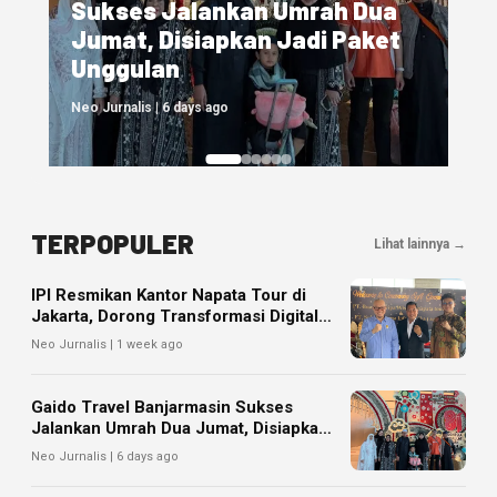
Jannah Firdaus Hadirkan Hotel
di Makkah, Perkuat Layanan
One Stop Service bagi Jemaah
Neo Jurnalis | 1 week ago
TERPOPULER
Lihat lainnya →
IPI Resmikan Kantor Napata Tour di
Jakarta, Dorong Transformasi Digital
Pariwisata
Neo Jurnalis | 1 week ago
Gaido Travel Banjarmasin Sukses
Jalankan Umrah Dua Jumat, Disiapkan
Jadi Paket Unggulan
Neo Jurnalis | 6 days ago