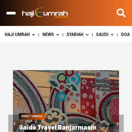
HAJI UMRAH
NEWS
SYARIAH
SAUDI
DOA
|
|
|
|
‹
›
SUARA TRAVEL