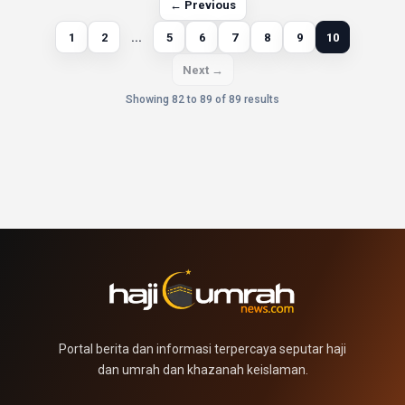
← Previous
1
2
...
5
6
7
8
9
10
Next →
Showing 82 to 89 of 89 results
Portal berita dan informasi terpercaya seputar haji
dan umrah dan khazanah keislaman.