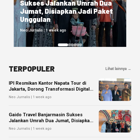
Jannah Firdaus Hadirkan Hotel
di Makkah, Perkuat Layanan
One Stop Service bagi Jemaah
Neo Jurnalis | 1 week ago
TERPOPULER
Lihat lainnya →
IPI Resmikan Kantor Napata Tour di
Jakarta, Dorong Transformasi Digital
Pariwisata
Neo Jurnalis | 1 week ago
Gaido Travel Banjarmasin Sukses
Jalankan Umrah Dua Jumat, Disiapkan
Jadi Paket Unggulan
Neo Jurnalis | 1 week ago