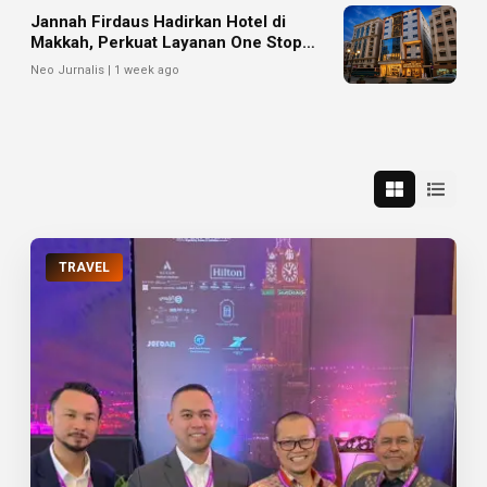
Jannah Firdaus Hadirkan Hotel di
Makkah, Perkuat Layanan One Stop
Service bagi Jemaah
Neo Jurnalis | 1 week ago
TRAVEL