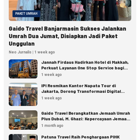
PAKET UMRAH
Gaido Travel Banjarmasin Sukses Jalankan
Umrah Dua Jumat, Disiapkan Jadi Paket
Unggulan
Neo Jurnalis | 1 week ago
Jannah Firdaus Hadirkan Hotel di Makkah,
Perkuat Layanan One Stop Service bagi
Jemaah
1 week ago
IPI Resmikan Kantor Napata Tour di
Jakarta, Dorong Transformasi Digital
Pariwisata
1 week ago
Gaido Travel Berangkatkan Jemaah Umrah
Plus Dubai, M. Ghazi: Kepercayaan Jemaah
Terus Meningkat
1 month ago
Patuna Travel Raih Penghargaan PIHK