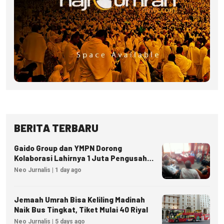
BERITA TERBARU
Gaido Group dan YMPN Dorong
Kolaborasi Lahirnya 1 Juta Pengusaha
Ekonomi Syariah
Neo Jurnalis | 1 day ago
Jemaah Umrah Bisa Keliling Madinah
Naik Bus Tingkat, Tiket Mulai 40 Riyal
Neo Jurnalis | 5 days ago