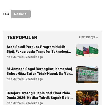
TAG
Nasional
TERPOPULER
Lihat lainnya →
Arab Saudi Perkuat Program Nuklir
Sipil, Fokus pada Transfer Teknologi
dan Kedaulatan Energi
Neo Jurnalis | 2 weeks ago
41 Jemaah Gagal Berangkat, Kemenhaj
Sebut Hijaz Safar Tidak Masuk Daftar
Resmi PPIU
Neo Jurnalis | 2 weeks ago
Belajar Strategi Bisnis dari Final Piala
Dunia 2026: Ketika Taktik Sepak Bola
Menjadi Inspirasi Kesuksesan Bisnis
Neo Jurnalis | 2 weeks ago