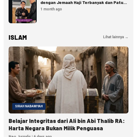
dengan Jemaah Haji Terbanyak dan Patuh
Regulasi
1 month ago
ISLAM
Lihat lainnya →
SIRAH NABAWIYAH
Belajar Integritas dari Ali bin Abi Thalib RA:
Harta Negara Bukan Milik Penguasa
Neo Jurnalis | 6 days ago