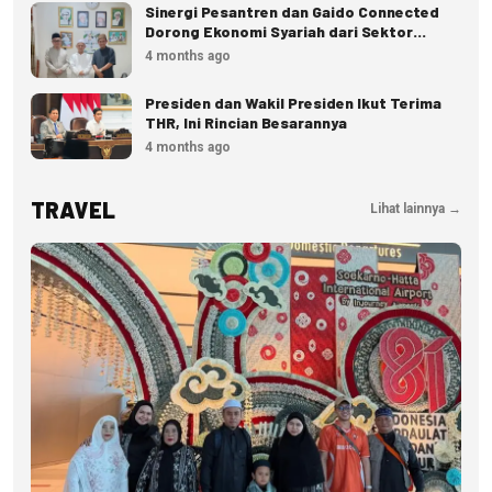
Sinergi Pesantren dan Gaido Connected
Dorong Ekonomi Syariah dari Sektor
Pangan
4 months ago
Presiden dan Wakil Presiden Ikut Terima
THR, Ini Rincian Besarannya
4 months ago
TRAVEL
Lihat lainnya →