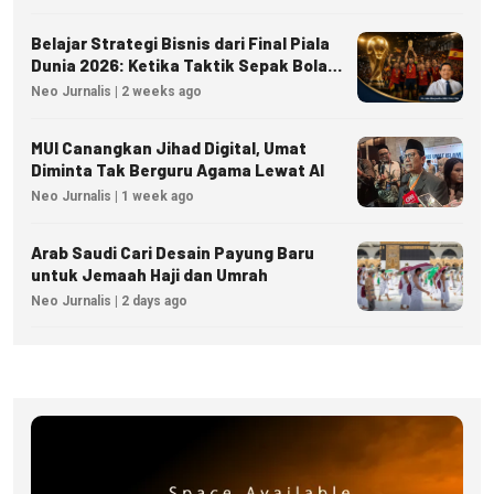
Belajar Strategi Bisnis dari Final Piala
Dunia 2026: Ketika Taktik Sepak Bola
Menjadi Inspirasi Kesuksesan Bisnis
Neo Jurnalis | 2 weeks ago
MUI Canangkan Jihad Digital, Umat
Diminta Tak Berguru Agama Lewat AI
Neo Jurnalis | 1 week ago
Arab Saudi Cari Desain Payung Baru
untuk Jemaah Haji dan Umrah
Neo Jurnalis | 2 days ago