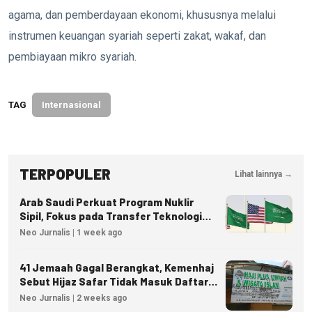
agama, dan pemberdayaan ekonomi, khususnya melalui
instrumen keuangan syariah seperti zakat, wakaf, dan
pembiayaan mikro syariah.
TAG
Internasional
TERPOPULER
Lihat lainnya →
Arab Saudi Perkuat Program Nuklir
Sipil, Fokus pada Transfer Teknologi
dan Kedaulatan Energi
Neo Jurnalis | 1 week ago
41 Jemaah Gagal Berangkat, Kemenhaj
Sebut Hijaz Safar Tidak Masuk Daftar
Resmi PPIU
Neo Jurnalis | 2 weeks ago