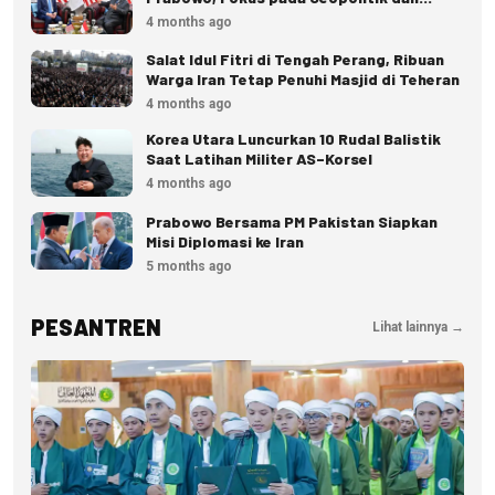
Ekonomi
4 months ago
Salat Idul Fitri di Tengah Perang, Ribuan
Warga Iran Tetap Penuhi Masjid di Teheran
4 months ago
Korea Utara Luncurkan 10 Rudal Balistik
Saat Latihan Militer AS–Korsel
4 months ago
Prabowo Bersama PM Pakistan Siapkan
Misi Diplomasi ke Iran
5 months ago
PESANTREN
Lihat lainnya →