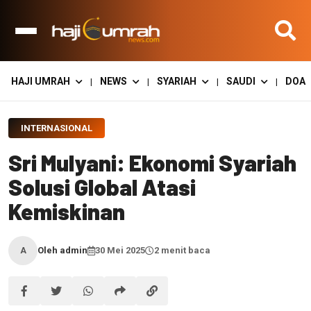
HAJI UMRAH
NEWS
SYARIAH
SAUDI
DOA
|
|
|
|
INTERNASIONAL
Sri Mulyani: Ekonomi Syariah
Solusi Global Atasi
Kemiskinan
Oleh admin
30 Mei 2025
2 menit baca
A