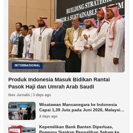
INTERNASIONAL
Produk Indonesia Masuk Bidikan Rantai
Pasok Haji dan Umrah Arab Saudi
Neo Jurnalis | 3 days ago
Wisatawan Mancanegara ke Indonesia
Capai 1,39 Juta pada Juni 2026, Malaysia
Terbanyak
4 days ago
Kepemilikan Bank Banten Diperluas,
Pemprov Siapkan Pengalihan Saham ke 8