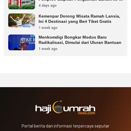
Pemda
4 days ago
Kemenpar Dorong Wisata Ramah Lansia,
Ini 4 Destinasi yang Beri Tiket Gratis
1 week ago
Menkomdigi Bongkar Modus Baru
Radikalisasi, Dimulai dari Uluran Bantuan
1 week ago
Portal berita dan informasi terpercaya seputar