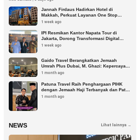
Jannah Firdaus Hadirkan Hotel di
Makkah, Perkuat Layanan One Stop
Service bagi Jemaah
1 week ago
IPI Resmikan Kantor Napata Tour di
Jakarta, Dorong Transformasi Digital
Pariwisata
1 week ago
Gaido Travel Berangkatkan Jemaah
Umrah Plus Dubai, M. Ghazi: Kepercayaan
Jemaah Terus Meningkat
1 month ago
Patuna Travel Raih Penghargaan PIHK
dengan Jemaah Haji Terbanyak dan Patuh
Regulasi
1 month ago
NEWS
Lihat lainnya →