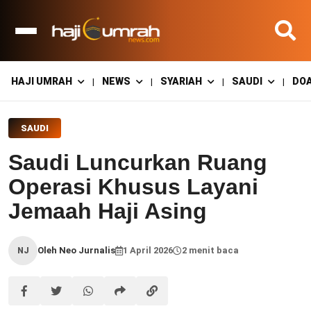
HAJI UMRAH
NEWS
SYARIAH
SAUDI
DO
|
|
|
|
SAUDI
Saudi Luncurkan Ruang
Operasi Khusus Layani
Jemaah Haji Asing
Oleh Neo Jurnalis
1 April 2026
2 menit baca
NJ