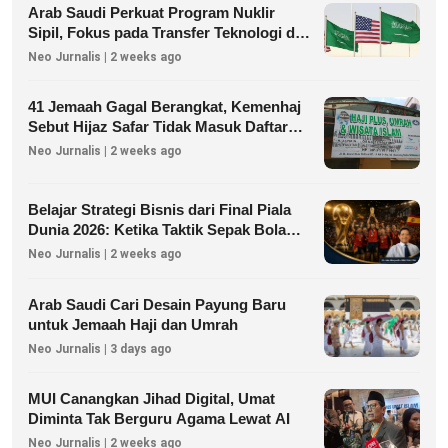
Arab Saudi Perkuat Program Nuklir
Sipil, Fokus pada Transfer Teknologi dan
Kedaulatan Energi
Neo Jurnalis | 2 weeks ago
41 Jemaah Gagal Berangkat, Kemenhaj
Sebut Hijaz Safar Tidak Masuk Daftar
Resmi PPIU
Neo Jurnalis | 2 weeks ago
Belajar Strategi Bisnis dari Final Piala
Dunia 2026: Ketika Taktik Sepak Bola
Menjadi Inspirasi Kesuksesan Bisnis
Neo Jurnalis | 2 weeks ago
Arab Saudi Cari Desain Payung Baru
untuk Jemaah Haji dan Umrah
Neo Jurnalis | 3 days ago
MUI Canangkan Jihad Digital, Umat
Diminta Tak Berguru Agama Lewat AI
Neo Jurnalis | 2 weeks ago