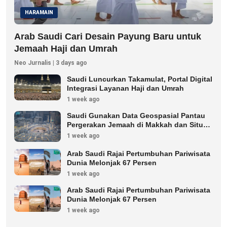
HARAMAIN
Arab Saudi Cari Desain Payung Baru untuk
Jemaah Haji dan Umrah
Neo Jurnalis | 3 days ago
Saudi Luncurkan Takamulat, Portal Digital
Integrasi Layanan Haji dan Umrah
1 week ago
Saudi Gunakan Data Geospasial Pantau
Pergerakan Jemaah di Makkah dan Situs
Suci
1 week ago
Arab Saudi Rajai Pertumbuhan Pariwisata
Dunia Melonjak 67 Persen
1 week ago
Arab Saudi Rajai Pertumbuhan Pariwisata
Dunia Melonjak 67 Persen
1 week ago