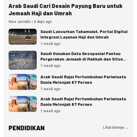
Arab Saudi Cari Desain Payung Baru untuk
Jemaah Haji dan Umrah
Neo Jurnalis | 4 days ago
Saudi Luncurkan Takamulat, Portal Digital
Integrasi Layanan Haji dan Umrah
1 week ago
Saudi Gunakan Data Geospasial Pantau
Pergerakan Jemaah di Makkah dan Situs
Suci
1 week ago
Arab Saudi Rajai Pertumbuhan Pariwisata
Dunia Melonjak 67 Persen
1 week ago
Arab Saudi Rajai Pertumbuhan Pariwisata
Dunia Melonjak 67 Persen
1 week ago
PENDIDIKAN
Lihat lainnya →