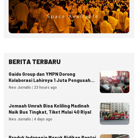
BERITA TERBARU
Gaido Group dan YMPN Dorong
Kolaborasi Lahirnya 1 Juta Pengusaha
Ekonomi Syariah
Neo Jurnalis | 23 hours ago
Jemaah Umrah Bisa Keliling Madinah
Naik Bus Tingkat, Tiket Mulai 40 Riyal
Neo Jurnalis | 4 days ago
Produk Indonesia Masuk Bidikan Rantai