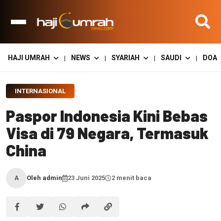
HAJI UMRAH
NEWS
SYARIAH
SAUDI
DOA
|
|
|
|
INTERNASIONAL
Paspor Indonesia Kini Bebas
Visa di 79 Negara, Termasuk
China
Oleh admin
23 Juni 2025
2 menit baca
A