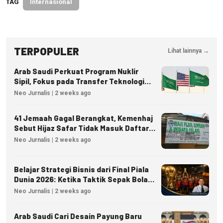
TAG
Internasional
TERPOPULER
Lihat lainnya →
Arab Saudi Perkuat Program Nuklir
Sipil, Fokus pada Transfer Teknologi
dan Kedaulatan Energi
Neo Jurnalis | 2 weeks ago
41 Jemaah Gagal Berangkat, Kemenhaj
Sebut Hijaz Safar Tidak Masuk Daftar
Resmi PPIU
Neo Jurnalis | 2 weeks ago
Belajar Strategi Bisnis dari Final Piala
Dunia 2026: Ketika Taktik Sepak Bola
Menjadi Inspirasi Kesuksesan Bisnis
Neo Jurnalis | 2 weeks ago
Arab Saudi Cari Desain Payung Baru