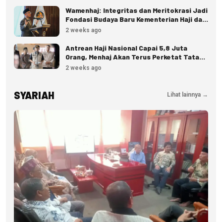
Wamenhaj: Integritas dan Meritokrasi Jadi
Fondasi Budaya Baru Kementerian Haji dan
Umrah
2 weeks ago
Antrean Haji Nasional Capai 5,8 Juta
Orang, Menhaj Akan Terus Perketat Tata
Kelola
2 weeks ago
SYARIAH
Lihat lainnya →