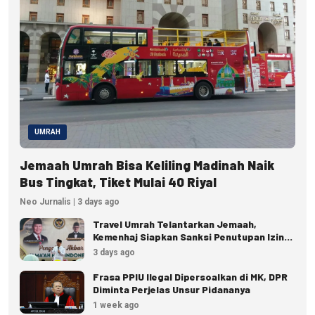
UMRAH
Jemaah Umrah Bisa Keliling Madinah Naik
Bus Tingkat, Tiket Mulai 40 Riyal
Neo Jurnalis | 3 days ago
Travel Umrah Telantarkan Jemaah,
Kemenhaj Siapkan Sanksi Penutupan Izin
hingga Pidana
3 days ago
Frasa PPIU Ilegal Dipersoalkan di MK, DPR
Diminta Perjelas Unsur Pidananya
1 week ago