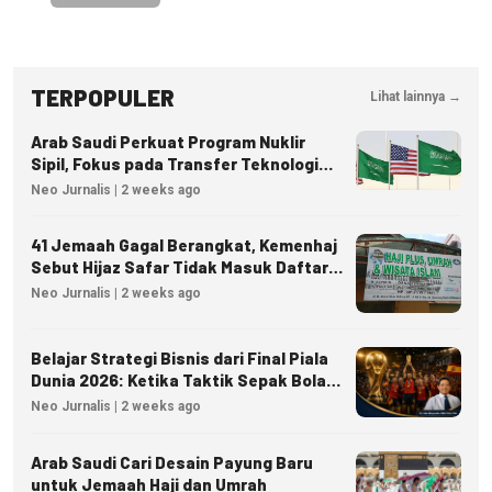
TERPOPULER
Lihat lainnya →
Arab Saudi Perkuat Program Nuklir
Sipil, Fokus pada Transfer Teknologi
dan Kedaulatan Energi
Neo Jurnalis | 2 weeks ago
41 Jemaah Gagal Berangkat, Kemenhaj
Sebut Hijaz Safar Tidak Masuk Daftar
Resmi PPIU
Neo Jurnalis | 2 weeks ago
Belajar Strategi Bisnis dari Final Piala
Dunia 2026: Ketika Taktik Sepak Bola
Menjadi Inspirasi Kesuksesan Bisnis
Neo Jurnalis | 2 weeks ago
Arab Saudi Cari Desain Payung Baru
untuk Jemaah Haji dan Umrah