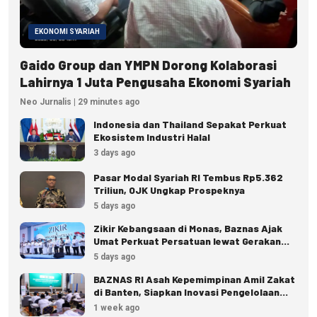
EKONOMI SYARIAH
Gaido Group dan YMPN Dorong Kolaborasi
Lahirnya 1 Juta Pengusaha Ekonomi Syariah
Neo Jurnalis | 29 minutes ago
Indonesia dan Thailand Sepakat Perkuat
Ekosistem Industri Halal
3 days ago
Pasar Modal Syariah RI Tembus Rp5.362
Triliun, OJK Ungkap Prospeknya
5 days ago
Zikir Kebangsaan di Monas, Baznas Ajak
Umat Perkuat Persatuan lewat Gerakan
Zakat
5 days ago
BAZNAS RI Asah Kepemimpinan Amil Zakat
di Banten, Siapkan Inovasi Pengelolaan
Zakat
1 week ago