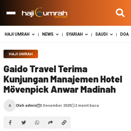
HAJI UMRAH
NEWS
SYARIAH
SAUDI
DOA
|
|
|
|
HAJI UMRAH
Gaido Travel Terima
Kunjungan Manajemen Hotel
Mövenpick Anwar Madinah
Oleh admin
5 Desember 2025
2 menit baca
A