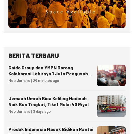
BERITA TERBARU
Gaido Group dan YMPN Dorong
Kolaborasi Lahirnya 1 Juta Pengusaha
Ekonomi Syariah
Neo Jurnalis | 29 minutes ago
Jemaah Umrah Bisa Keliling Madinah
Naik Bus Tingkat, Tiket Mulai 40 Riyal
Neo Jurnalis | 3 days ago
Produk Indonesia Masuk Bidikan Rantai