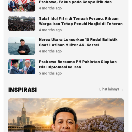
Prabowo, Fokus pada Geopolitik dan
Ekonomi
4 months ago
Salat Idul Fitri di Tengah Perang, Ribuan
Warga Iran Tetap Penuhi Masjid di Teheran
4 months ago
Korea Utara Luncurkan 10 Rudal Balistik
Saat Latihan Militer AS–Korsel
4 months ago
Prabowo Bersama PM Pakistan Siapkan
Misi Diplomasi ke Iran
5 months ago
INSPIRASI
Lihat lainnya →