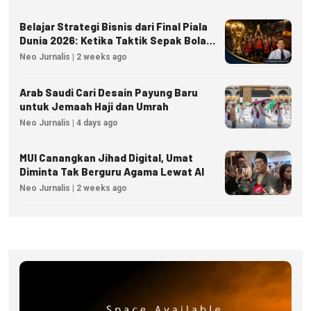
Belajar Strategi Bisnis dari Final Piala
Dunia 2026: Ketika Taktik Sepak Bola
Menjadi Inspirasi Kesuksesan Bisnis
Neo Jurnalis | 2 weeks ago
Arab Saudi Cari Desain Payung Baru
untuk Jemaah Haji dan Umrah
Neo Jurnalis | 4 days ago
MUI Canangkan Jihad Digital, Umat
Diminta Tak Berguru Agama Lewat AI
Neo Jurnalis | 2 weeks ago