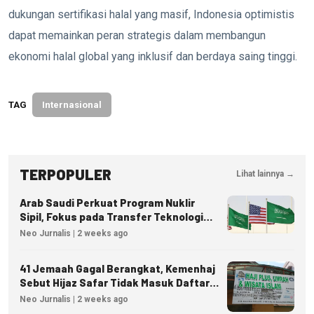
dukungan sertifikasi halal yang masif, Indonesia optimistis
dapat memainkan peran strategis dalam membangun
ekonomi halal global yang inklusif dan berdaya saing tinggi.
TAG
Internasional
TERPOPULER
Lihat lainnya →
Arab Saudi Perkuat Program Nuklir
Sipil, Fokus pada Transfer Teknologi
dan Kedaulatan Energi
Neo Jurnalis | 2 weeks ago
41 Jemaah Gagal Berangkat, Kemenhaj
Sebut Hijaz Safar Tidak Masuk Daftar
Resmi PPIU
Neo Jurnalis | 2 weeks ago