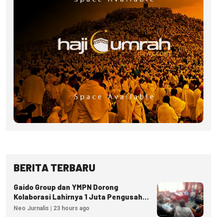
BERITA TERBARU
Gaido Group dan YMPN Dorong
Kolaborasi Lahirnya 1 Juta Pengusaha
Ekonomi Syariah
Neo Jurnalis | 23 hours ago