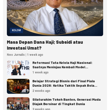
KOLOM
Masa Depan Dana Haji; Subsidi atau
Investasi Umat?
Neo Jurnalis | 1 week ago
Reformasi Tata Kelola Haji Nasional:
Saatnya Meninjau Kembali Model
Pengelolaan Haji Reguler
1 week ago
Belajar Strategi Bisnis dari Final Piala
Dunia 2026: Ketika Taktik Sepak Bola
Menjadi Inspirasi Kesuksesan Bisnis
2 weeks ago
Silaturahim Tokoh Banten, Generasi Muda
Diajak Bersinar di Tingkat Dunia
3 weeks ago