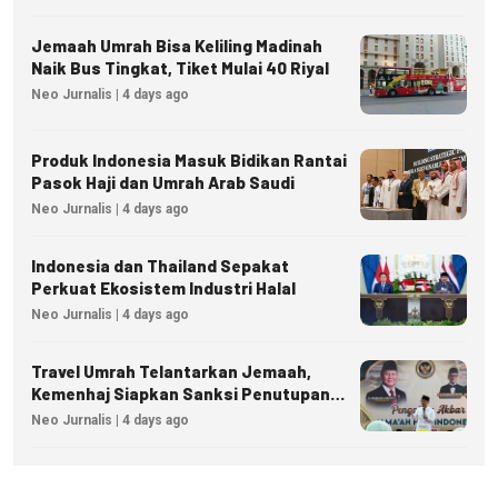
Jemaah Umrah Bisa Keliling Madinah
Naik Bus Tingkat, Tiket Mulai 40 Riyal
Neo Jurnalis | 4 days ago
Produk Indonesia Masuk Bidikan Rantai
Pasok Haji dan Umrah Arab Saudi
Neo Jurnalis | 4 days ago
Indonesia dan Thailand Sepakat
Perkuat Ekosistem Industri Halal
Neo Jurnalis | 4 days ago
Travel Umrah Telantarkan Jemaah,
Kemenhaj Siapkan Sanksi Penutupan
Izin hingga Pidana
Neo Jurnalis | 4 days ago