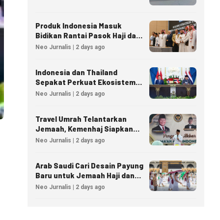
Produk Indonesia Masuk
Bidikan Rantai Pasok Haji dan
Umrah Arab Saudi
Neo Jurnalis | 2 days ago
Indonesia dan Thailand
Sepakat Perkuat Ekosistem
Industri Halal
Neo Jurnalis | 2 days ago
Travel Umrah Telantarkan
Jemaah, Kemenhaj Siapkan
Sanksi Penutupan Izin hingga
Neo Jurnalis | 2 days ago
Pidana
Arab Saudi Cari Desain Payung
Baru untuk Jemaah Haji dan
Umrah
Neo Jurnalis | 2 days ago