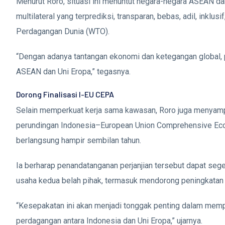
Menurut Roro, situasi ini menuntut negara-negara ASEAN 
multilateral yang terprediksi, transparan, bebas, adil, inklu
Perdagangan Dunia (WTO).
“Dengan adanya tantangan ekonomi dan ketegangan global, 
ASEAN dan Uni Eropa,” tegasnya.
Dorong Finalisasi I-EU CEPA
Selain memperkuat kerja sama kawasan, Roro juga menyamp
perundingan Indonesia–European Union Comprehensive Eco
berlangsung hampir sembilan tahun.
Ia berharap penandatanganan perjanjian tersebut dapat seg
usaha kedua belah pihak, termasuk mendorong peningkatan 
“Kesepakatan ini akan menjadi tonggak penting dalam me
perdagangan antara Indonesia dan Uni Eropa,” ujarnya.