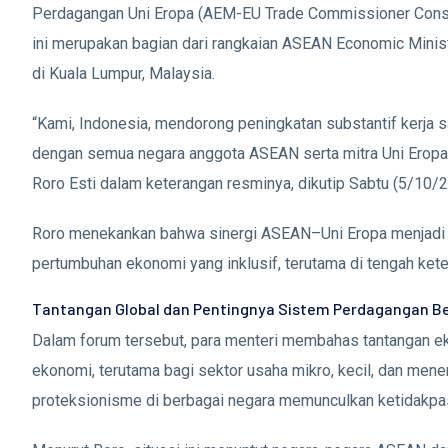
Perdagangan Uni Eropa (AEM-EU Trade Commissioner Consul
ini merupakan bagian dari rangkaian ASEAN Economic Min
di Kuala Lumpur, Malaysia.
“Kami, Indonesia, mendorong peningkatan substantif kerja 
dengan semua negara anggota ASEAN serta mitra Uni Eropa u
Roro Esti dalam keterangan resminya, dikutip Sabtu (5/10/2
Roro menekankan bahwa sinergi ASEAN–Uni Eropa menjadi kr
pertumbuhan ekonomi yang inklusif, terutama di tengah ket
Tantangan Global dan Pentingnya Sistem Perdagangan Be
Dalam forum tersebut, para menteri membahas tantangan e
ekonomi, terutama bagi sektor usaha mikro, kecil, dan men
proteksionisme di berbagai negara memunculkan ketidakpas