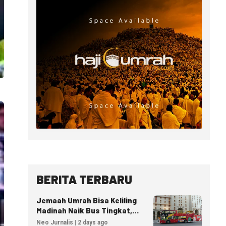
BERITA TERBARU
Jemaah Umrah Bisa Keliling
Madinah Naik Bus Tingkat,
Tiket Mulai 40 Riyal
Neo Jurnalis | 2 days ago