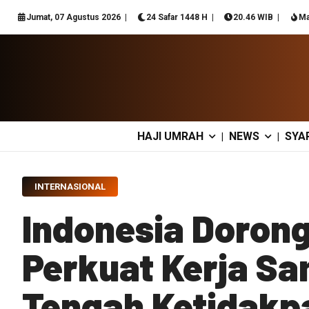
Jumat, 07 Agustus 2026
24 Safar 1448 H
20.46 WIB
Ma
HAJI UMRAH
NEWS
SYA
|
|
INTERNASIONAL
Indonesia Doron
Perkuat Kerja S
Tengah Ketidakpa