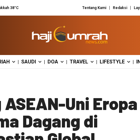
kkah 38°C
Tentang Kami
Redaksi
Lay
RIAH
SAUDI
DOA
TRAVEL
LIFESTYLE
I
|
|
|
|
|
g ASEAN-Uni Eropa
ama Dagang di
stian Global