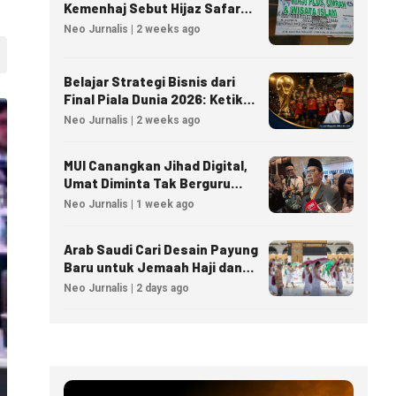
Kemenhaj Sebut Hijaz Safar
Tidak Masuk Daftar Resmi
Neo Jurnalis | 2 weeks ago
PPIU
Belajar Strategi Bisnis dari
Final Piala Dunia 2026: Ketika
Taktik Sepak Bola Menjadi
Neo Jurnalis | 2 weeks ago
Inspirasi Kesuksesan Bisnis
MUI Canangkan Jihad Digital,
Umat Diminta Tak Berguru
Agama Lewat AI
Neo Jurnalis | 1 week ago
Arab Saudi Cari Desain Payung
Baru untuk Jemaah Haji dan
Umrah
Neo Jurnalis | 2 days ago