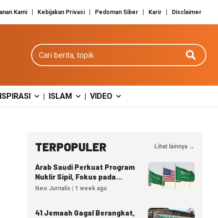
anan Kami
Kebijakan Privasi
Pedoman Siber
Karir
Disclaimer
Cari berita
NSPIRASI
ISLAM
VIDEO
|
|
TERPOPULER
Lihat lainnya →
Arab Saudi Perkuat Program
Nuklir Sipil, Fokus pada
Transfer Teknologi dan
Neo Jurnalis | 1 week ago
Kedaulatan Energi
41 Jemaah Gagal Berangkat,