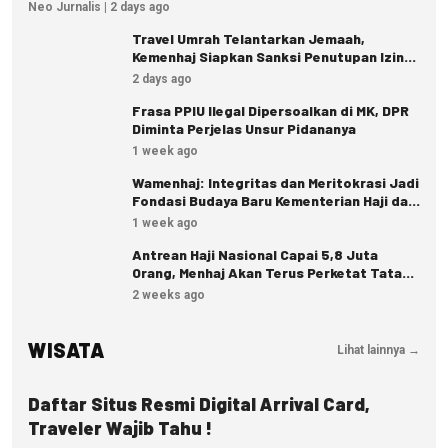
Neo Jurnalis | 2 days ago
Travel Umrah Telantarkan Jemaah,
Kemenhaj Siapkan Sanksi Penutupan Izin
hingga Pidana
2 days ago
Frasa PPIU Ilegal Dipersoalkan di MK, DPR
Diminta Perjelas Unsur Pidananya
1 week ago
Wamenhaj: Integritas dan Meritokrasi Jadi
Fondasi Budaya Baru Kementerian Haji dan
Umrah
1 week ago
Antrean Haji Nasional Capai 5,8 Juta
Orang, Menhaj Akan Terus Perketat Tata
Kelola
2 weeks ago
WISATA
Lihat lainnya →
WISATA
Daftar Situs Resmi Digital Arrival Card,
Traveler Wajib Tahu !