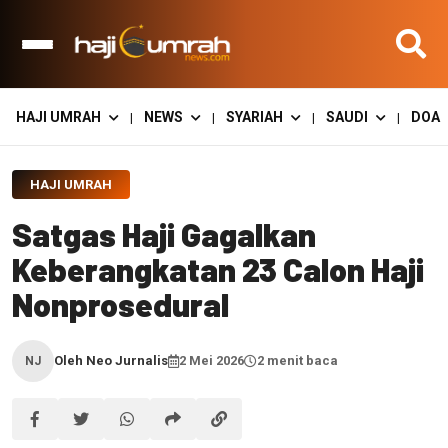
HAJI UMRAH
NEWS
SYARIAH
SAUDI
DOA
|
|
|
|
HAJI UMRAH
Satgas Haji Gagalkan
Keberangkatan 23 Calon Haji
Nonprosedural
Oleh Neo Jurnalis
2 Mei 2026
2 menit baca
NJ