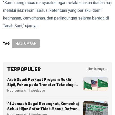
“Kami mengimbau masyarakat agar melaksanakan ibadah haji
melalui jalur resmi sesuai ketentuan yang berlaku, demi
keamanan, kenyamanan, dan perlindungan selama berada di
Tanah Suci,” ujarnya.
TAG
HAJI UMRAH
TERPOPULER
Lihat lainnya →
Arab Saudi Perkuat Program Nuklir
Sipil, Fokus pada Transfer Teknologi
dan Kedaulatan Energi
Neo Jurnalis | 1 week ago
41 Jemaah Gagal Berangkat, Kemenhaj
Sebut Hijaz Safar Tidak Masuk Daftar
Resmi PPIU
Neo Jurnalis | 2 weeks ago