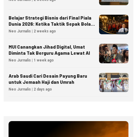
Belajar Strategi Bisnis dari Final Piala
Dunia 2026: Ketika Taktik Sepak Bola
Menjadi Inspirasi Kesuksesan Bisnis
Neo Jurnalis | 2 weeks ago
MUI Canangkan Jihad Digital, Umat
Diminta Tak Berguru Agama Lewat AI
Neo Jurnalis | 1 week ago
Arab Saudi Cari Desain Payung Baru
untuk Jemaah Haji dan Umrah
Neo Jurnalis | 2 days ago