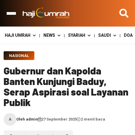
HAJI UMRAH
NEWS
SYARIAH
SAUDI
DOA
|
|
|
|
NASIONAL
Gubernur dan Kapolda
Banten Kunjungi Baduy,
Serap Aspirasi soal Layanan
Publik
Oleh admin
27 September 2025
2 menit baca
A