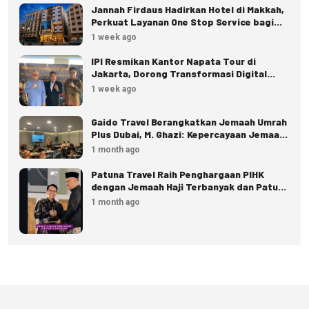
Jannah Firdaus Hadirkan Hotel di Makkah,
Perkuat Layanan One Stop Service bagi
Jemaah
1 week ago
IPI Resmikan Kantor Napata Tour di
Jakarta, Dorong Transformasi Digital
Pariwisata
1 week ago
Gaido Travel Berangkatkan Jemaah Umrah
Plus Dubai, M. Ghazi: Kepercayaan Jemaah
Terus Meningkat
1 month ago
Patuna Travel Raih Penghargaan PIHK
dengan Jemaah Haji Terbanyak dan Patuh
Regulasi
1 month ago