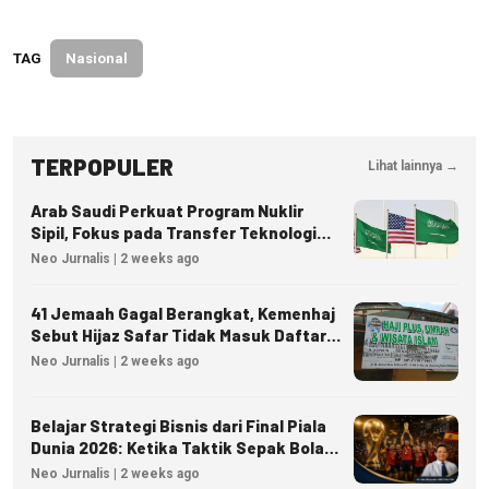
TAG
Nasional
TERPOPULER
Lihat lainnya →
Arab Saudi Perkuat Program Nuklir
Sipil, Fokus pada Transfer Teknologi
dan Kedaulatan Energi
Neo Jurnalis | 2 weeks ago
41 Jemaah Gagal Berangkat, Kemenhaj
Sebut Hijaz Safar Tidak Masuk Daftar
Resmi PPIU
Neo Jurnalis | 2 weeks ago
Belajar Strategi Bisnis dari Final Piala
Dunia 2026: Ketika Taktik Sepak Bola
Menjadi Inspirasi Kesuksesan Bisnis
Neo Jurnalis | 2 weeks ago