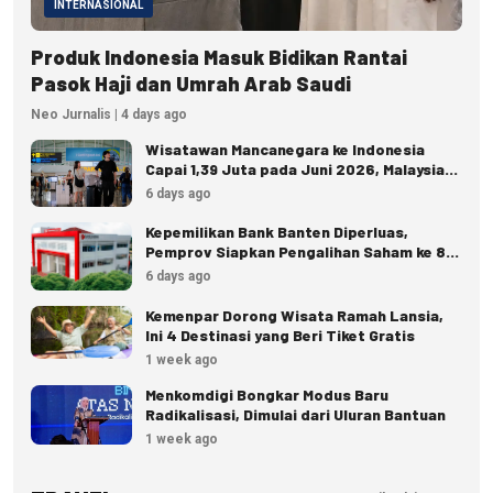
INTERNASIONAL
Produk Indonesia Masuk Bidikan Rantai
Pasok Haji dan Umrah Arab Saudi
Neo Jurnalis | 4 days ago
Wisatawan Mancanegara ke Indonesia
Capai 1,39 Juta pada Juni 2026, Malaysia
Terbanyak
6 days ago
Kepemilikan Bank Banten Diperluas,
Pemprov Siapkan Pengalihan Saham ke 8
Pemda
6 days ago
Kemenpar Dorong Wisata Ramah Lansia,
Ini 4 Destinasi yang Beri Tiket Gratis
1 week ago
Menkomdigi Bongkar Modus Baru
Radikalisasi, Dimulai dari Uluran Bantuan
1 week ago