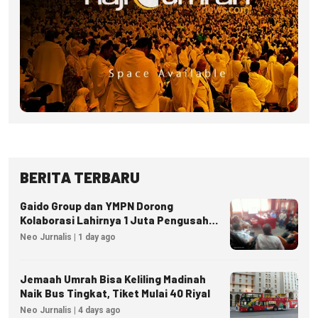
BERITA TERBARU
Gaido Group dan YMPN Dorong
Kolaborasi Lahirnya 1 Juta Pengusaha
Ekonomi Syariah
Neo Jurnalis | 1 day ago
Jemaah Umrah Bisa Keliling Madinah
Naik Bus Tingkat, Tiket Mulai 40 Riyal
Neo Jurnalis | 4 days ago