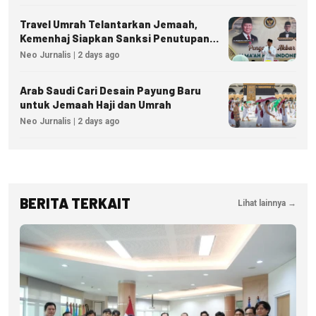
Travel Umrah Telantarkan Jemaah,
Kemenhaj Siapkan Sanksi Penutupan
Izin hingga Pidana
Neo Jurnalis | 2 days ago
Arab Saudi Cari Desain Payung Baru
untuk Jemaah Haji dan Umrah
Neo Jurnalis | 2 days ago
BERITA TERKAIT
Lihat lainnya →