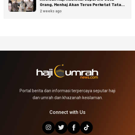
Orang, Menhaj Akan Terus Perketat Tata
Kelola
2 weeks ago
Portal berita dan informasi terpercaya seputar haji
dan umrah dan khazanah keislaman.
Connect with Us