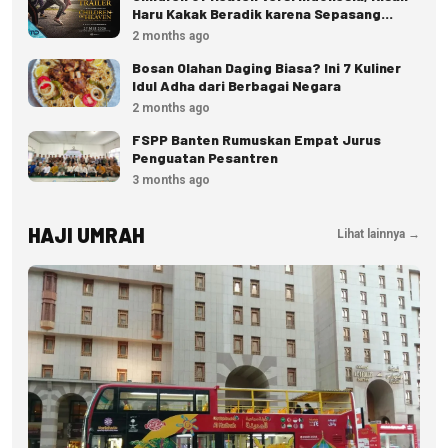
Haru Kakak Beradik karena Sepasang
Sepatu
2 months ago
Bosan Olahan Daging Biasa? Ini 7 Kuliner
Idul Adha dari Berbagai Negara
2 months ago
FSPP Banten Rumuskan Empat Jurus
Penguatan Pesantren
3 months ago
HAJI UMRAH
Lihat lainnya →