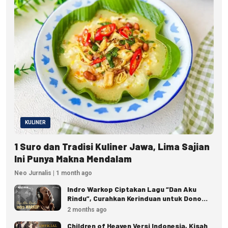
KULINER
1 Suro dan Tradisi Kuliner Jawa, Lima Sajian
Ini Punya Makna Mendalam
Neo Jurnalis | 1 month ago
Indro Warkop Ciptakan Lagu “Dan Aku
Rindu”, Curahkan Kerinduan untuk Dono
dan Kasino
2 months ago
Children of Heaven Versi Indonesia, Kisah