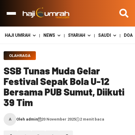
HAJI UMRAH
NEWS
SYARIAH
SAUDI
DOA
|
|
|
|
OLAHRAGA
SSB Tunas Muda Gelar
Festival Sepak Bola U-12
Bersama PUB Sumut, Diikuti
39 Tim
Oleh admin
20 November 2025
2 menit baca
A