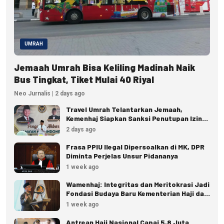
UMRAH
Jemaah Umrah Bisa Keliling Madinah Naik
Bus Tingkat, Tiket Mulai 40 Riyal
Neo Jurnalis | 2 days ago
Travel Umrah Telantarkan Jemaah,
Kemenhaj Siapkan Sanksi Penutupan Izin
hingga Pidana
2 days ago
Frasa PPIU Ilegal Dipersoalkan di MK, DPR
Diminta Perjelas Unsur Pidananya
1 week ago
Wamenhaj: Integritas dan Meritokrasi Jadi
Fondasi Budaya Baru Kementerian Haji dan
Umrah
1 week ago
Antrean Haji Nasional Capai 5,8 Juta