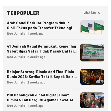
TERPOPULER
Lihat lainnya →
Arab Saudi Perkuat Program Nuklir
Sipil, Fokus pada Transfer Teknologi
dan Kedaulatan Energi
Neo Jurnalis | 1 week ago
41 Jemaah Gagal Berangkat, Kemenhaj
Sebut Hijaz Safar Tidak Masuk Daftar
Resmi PPIU
Neo Jurnalis | 2 weeks ago
Belajar Strategi Bisnis dari Final Piala
Dunia 2026: Ketika Taktik Sepak Bola
Menjadi Inspirasi Kesuksesan Bisnis
Neo Jurnalis | 2 weeks ago
MUI Canangkan Jihad Digital, Umat
Diminta Tak Berguru Agama Lewat AI
Neo Jurnalis | 1 week ago