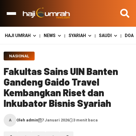
HAJI UMRAH
NEWS
SYARIAH
SAUDI
DOA
|
|
|
|
NASIONAL
Fakultas Sains UIN Banten
Gandeng Gaido Travel
Kembangkan Riset dan
Inkubator Bisnis Syariah
Oleh admin
7 Januari 2026
3 menit baca
A