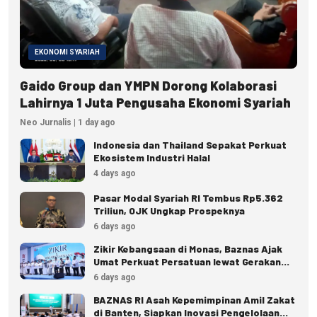
EKONOMI SYARIAH
Gaido Group dan YMPN Dorong Kolaborasi
Lahirnya 1 Juta Pengusaha Ekonomi Syariah
Neo Jurnalis | 1 day ago
Indonesia dan Thailand Sepakat Perkuat
Ekosistem Industri Halal
4 days ago
Pasar Modal Syariah RI Tembus Rp5.362
Triliun, OJK Ungkap Prospeknya
6 days ago
Zikir Kebangsaan di Monas, Baznas Ajak
Umat Perkuat Persatuan lewat Gerakan
Zakat
6 days ago
BAZNAS RI Asah Kepemimpinan Amil Zakat
di Banten, Siapkan Inovasi Pengelolaan