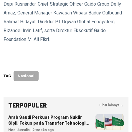
Depi Rusnandar, Chief Strategic Officer Gaido Group Delly
Arnaz, General Manager Kawasan Wisata Baduy Outbound
Rahmat Hidayat, Direktur PT Uqwah Global Ecosystem,
Rizanoel Irvin Latif, serta Direktur Eksekutif Gaido
Foundation M. Ali Fikri.
TAG
Nasional
TERPOPULER
Lihat lainnya →
Arab Saudi Perkuat Program Nuklir
Sipil, Fokus pada Transfer Teknologi
dan Kedaulatan Energi
Neo Jurnalis | 2 weeks ago