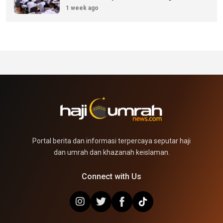
Zakat
1 week ago
Portal berita dan informasi terpercaya seputar haji
dan umrah dan khazanah keislaman.
Connect with Us