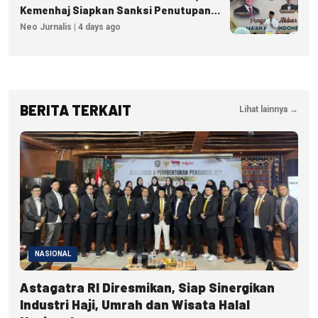
Kemenhaj Siapkan Sanksi Penutupan
Izin hingga Pidana
Neo Jurnalis | 4 days ago
BERITA TERKAIT
Lihat lainnya →
NASIONAL
Astagatra RI Diresmikan, Siap Sinergikan
Industri Haji, Umrah dan Wisata Halal