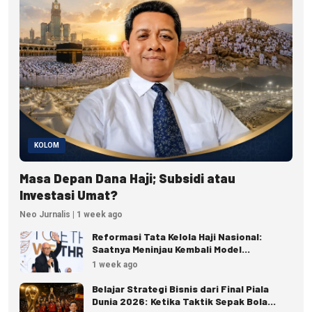
KOLOM
Masa Depan Dana Haji; Subsidi atau
Investasi Umat?
Neo Jurnalis | 1 week ago
Reformasi Tata Kelola Haji Nasional:
Saatnya Meninjau Kembali Model
Pengelolaan Haji Reguler
1 week ago
Belajar Strategi Bisnis dari Final Piala
Dunia 2026: Ketika Taktik Sepak Bola