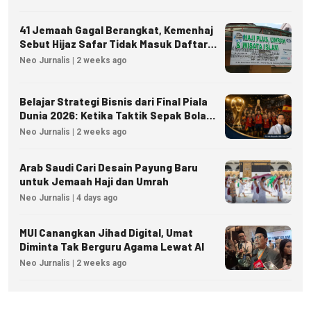
41 Jemaah Gagal Berangkat, Kemenhaj
Sebut Hijaz Safar Tidak Masuk Daftar
Resmi PPIU
Neo Jurnalis | 2 weeks ago
Belajar Strategi Bisnis dari Final Piala
Dunia 2026: Ketika Taktik Sepak Bola
Menjadi Inspirasi Kesuksesan Bisnis
Neo Jurnalis | 2 weeks ago
Arab Saudi Cari Desain Payung Baru
untuk Jemaah Haji dan Umrah
Neo Jurnalis | 4 days ago
MUI Canangkan Jihad Digital, Umat
Diminta Tak Berguru Agama Lewat AI
Neo Jurnalis | 2 weeks ago