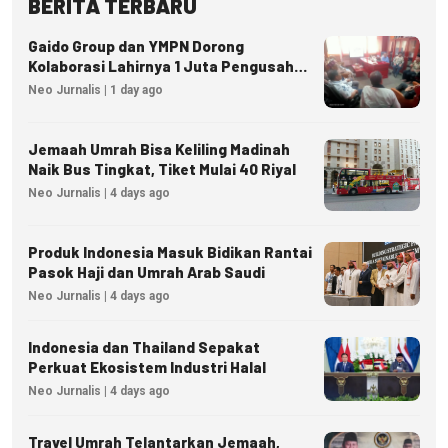
BERITA TERBARU
Gaido Group dan YMPN Dorong
Kolaborasi Lahirnya 1 Juta Pengusaha
Ekonomi Syariah
Neo Jurnalis | 1 day ago
Jemaah Umrah Bisa Keliling Madinah
Naik Bus Tingkat, Tiket Mulai 40 Riyal
Neo Jurnalis | 4 days ago
Produk Indonesia Masuk Bidikan Rantai
Pasok Haji dan Umrah Arab Saudi
Neo Jurnalis | 4 days ago
Indonesia dan Thailand Sepakat
Perkuat Ekosistem Industri Halal
Neo Jurnalis | 4 days ago
Travel Umrah Telantarkan Jemaah,