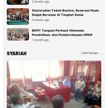
Menjadi Inspirasi Kesuksesan Bisnis
2 weeks ago
Silaturahim Tokoh Banten, Generasi Muda
Diajak Bersinar di Tingkat Dunia
3 weeks ago
BKMT Tangsel Perkuat Ukhuwah,
Pendidikan, dan Pemberdayaan UMKM
1 month ago
SYARIAH
Lihat lainnya →