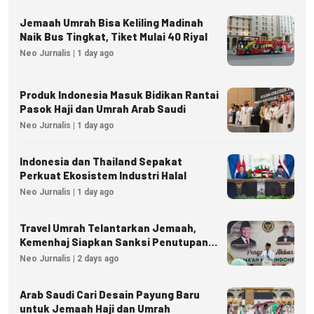
Jemaah Umrah Bisa Keliling Madinah
Naik Bus Tingkat, Tiket Mulai 40 Riyal
Neo Jurnalis | 1 day ago
Produk Indonesia Masuk Bidikan Rantai
Pasok Haji dan Umrah Arab Saudi
Neo Jurnalis | 1 day ago
Indonesia dan Thailand Sepakat
Perkuat Ekosistem Industri Halal
Neo Jurnalis | 1 day ago
Travel Umrah Telantarkan Jemaah,
Kemenhaj Siapkan Sanksi Penutupan
Izin hingga Pidana
Neo Jurnalis | 2 days ago
Arab Saudi Cari Desain Payung Baru
untuk Jemaah Haji dan Umrah