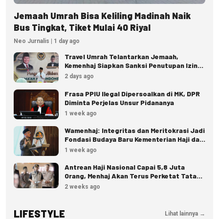
Jemaah Umrah Bisa Keliling Madinah Naik
Bus Tingkat, Tiket Mulai 40 Riyal
Neo Jurnalis | 1 day ago
Travel Umrah Telantarkan Jemaah,
Kemenhaj Siapkan Sanksi Penutupan Izin
hingga Pidana
2 days ago
Frasa PPIU Ilegal Dipersoalkan di MK, DPR
Diminta Perjelas Unsur Pidananya
1 week ago
Wamenhaj: Integritas dan Meritokrasi Jadi
Fondasi Budaya Baru Kementerian Haji dan
Umrah
1 week ago
Antrean Haji Nasional Capai 5,8 Juta
Orang, Menhaj Akan Terus Perketat Tata
Kelola
2 weeks ago
LIFESTYLE
Lihat lainnya →