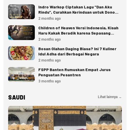
Indro Warkop Ciptakan Lagu “Dan Aku
Rindu”, Curahkan Kerinduan untuk Dono
dan Kasino
2 months ago
Children of Heaven Versi Indonesia, Kisah
Haru Kakak Beradik karena Sepasang
Sepatu
2 months ago
Bosan Olahan Daging Biasa? Ini 7 Kuliner
Idul Adha dari Berbagai Negara
2 months ago
FSPP Banten Rumuskan Empat Jurus
Penguatan Pesantren
3 months ago
SAUDI
Lihat lainnya →